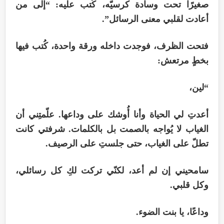
صغيرًا تحت وسادة كرسيّه، كُتب عليه: “إلى من
أعادت لقلبي معنى الرسائل”.
فتحت الظرف، فوجدت داخله ورقة واحدة، كُتب فيها
بخطٍ مرتعش:
“لين،
أعدتِ لي الحياة وأنا أُوشك على وداعها. علّمتِني أن
الغياب لا يُواجه بالصمت بل بالكلمات. شرفتي كانت
تطلّ على الغياب، حتى جلستِ على الرصيف.
سامحيني إن لم أعد، لكنّي تركت لكِ كل رسائلي،
وكل قلبي.
وداعًا، يا بنت الضوء.