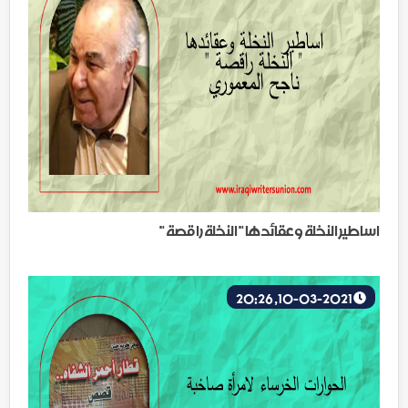
اساطير النخلة وعقائدها " النخلة راقصة "
10-03-2021, 20:26