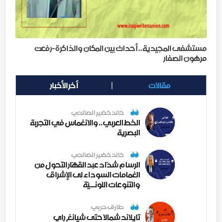
مستشفى المجيدية.. أحداث بين المكان والذاكرة-رفعت
مرهون الصفار
مقالات
أخر الأخبار
خالد خضير الصالحي
الخط العربي.. والانغماس في التجربة
البصرية
خالد خضير الصالحي
الرسام شدّاد عبد القهّار التحول من
الغمامات السوداء لى الإشراق
والتنوعات اللونــيّة
طارق حربي
تايلاند شمالا حتى شيانغ راي