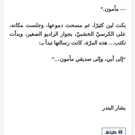
— مأمون.”
بكت لين كثيرًا، ثم مسحت دموعها، وجلست مكانه،
على الكرسيّ الخشبيّ، بجوار الراديو الصغير، وبدأت
تكتب… هذه المرّة، كانت رسالتها تبدأ بـ:
“إلى أبي، وإلى صديقي مأمون…”
بشار البندر
طباعة