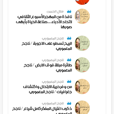
منال الحسن
نافذة من المهجر الأسبوع الثقافي
لاتحاد الأدباء ... صناعة الحياة بأبهى
صورها
ناجح المعموري
الريح تسطو على الاجوبة / ناجح
المعموري
ناجح المعموري
طائرة مبللة فوق الارض / ناجح
المعموري
ناجح المعموري
من وفر حرية الارتحال واكتشاف
جغرافيات / ناجح المعموري
ناجح المعموري
ذكرى اغتيال المفكر كامل شياع / ناجح
المعموري