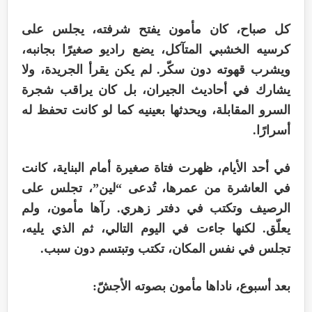
كل صباح، كان مأمون يفتح شرفته، يجلس على
كرسيه الخشبي المتآكل، يضع راديو صغيرًا بجانبه،
ويشرب قهوته دون سكّر. لم يكن يقرأ الجريدة، ولا
يشارك في أحاديث الجيران، بل كان يراقب شجرة
السرو المقابلة، ويحدثها بعينيه كما لو كانت تحفظ له
أسرارًا.
في أحد الأيام، ظهرت فتاة صغيرة أمام البناية، كانت
في العاشرة من عمرها، تُدعى “لين”، تجلس على
الرصيف وتكتب في دفتر زهري. رآها مأمون، ولم
يعلّق. لكنها جاءت في اليوم التالي، ثم الذي يليه،
تجلس في نفس المكان، تكتب وتبتسم دون سبب.
بعد أسبوع، ناداها مأمون بصوته الأجشّ: