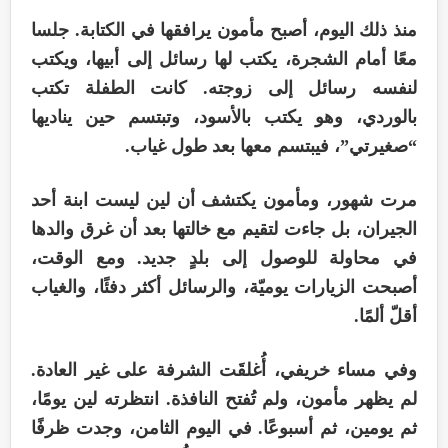
منذ ذلك اليوم، أصبح مأمون يرافقها في الكتابة. جلسا
معًا أمام الشجرة، يكتب لها رسائل إلى أبيها، ويكتب
لنفسه رسائل إلى زوجته. كانت الطفلة تكتب
بالوردي، وهو يكتب بالأسود، وتبتسم حين يناديها
“صغيرتي”، فيبتسم معها بعد طول غياب.
مرت شهور، ومأمون يكتشف أن لين ليست ابنة أحد
الجيران، بل جاءت لتقيم مع خالتها بعد أن غرق والدها
في محاولة للوصول إلى بلدٍ جديد. ومع الوقت،
أصبحت الزيارات يوميّة، والرسائل أكثر دفئًا، والغياب
أقلّ ألمًا.
وفي مساء خريفي، أُغلقَت الشرفة على غير العادة.
لم يظهر مأمون، ولم تُفتح النافذة. انتظرته لين يومًا،
ثم يومين، ثم أسبوعًا. في اليوم الثامن، وجدت ظرفًا