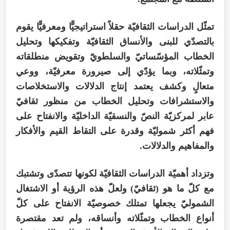
تمثّل الدراسات الثقافيّة حقلاً استراتيجيًّا ومعرفيًّا يقوم
بالتصدّي للبنى والأنساق الثقافيّة وتفكيكها وتحليل
الخطاب المؤسّساتيّ والسلطويّ وتقويض منطلقاته
وتمثّلاته، وبما يؤدّي إلى صيرورة معرفيّة، ووعي
متعالٍ وكشف يعتمد إنتاج الدلالات والاستخلاصات
والاستشرافات وتحليل الخطاب من منظور ثقافيّ
عابر لمركزيّة النصّ والنسقيّة الداخليّة والانفتاح على
فهم أكثر شموليّة وقدرة على التقاط القيم والأفكار
والمفاهيم والدلالات.
وتزداد أهميّة الدراسات الثقافيّة لكونها تتصدّى وتشتبك
مع كلّ ما هو (ثقافيّ) ولعلّ هذه الرؤية أو الاشتغال
الشموليّ يجعلها تمتلك خصوصيّة الانفتاح على كلّ
أنواع الخطاب وتمثّلاته وأنساقه، ولم تعد مقتصرة