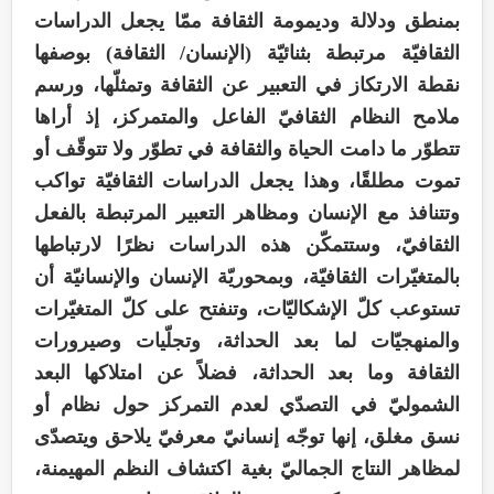
بمنطق ودلالة وديمومة الثقافة ممّا يجعل الدراسات
الثقافيّة مرتبطة بثنائيّة (الإنسان/ الثقافة) بوصفها
نقطة الارتكاز في التعبير عن الثقافة وتمثلّها، ورسم
ملامح النظام الثقافيّ الفاعل والمتمركز، إذ أراها
تتطوّر ما دامت الحياة والثقافة في تطوّر ولا تتوقّف أو
تموت مطلقًا، وهذا يجعل الدراسات الثقافيّة تواكب
وتتنافذ مع الإنسان ومظاهر التعبير المرتبطة بالفعل
الثقافيّ، وستتمكّن هذه الدراسات نظرًا لارتباطها
بالمتغيّرات الثقافيّة، وبمحوريّة الإنسان والإنسانيّة أن
تستوعب كلّ الإشكاليّات، وتنفتح على كلّ المتغيّرات
والمنهجيّات لما بعد الحداثة، وتجلّيات وصيرورات
الثقافة وما بعد الحداثة، فضلاً عن امتلاكها البعد
الشموليّ في التصدّي لعدم التمركز حول نظام أو
نسق مغلق، إنها توجّه إنسانيّ معرفيّ يلاحق ويتصدّى
لمظاهر النتاج الجماليّ بغية اكتشاف النظم المهيمنة،