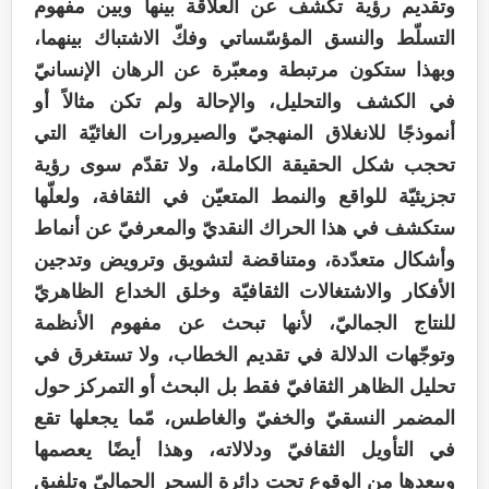
وتقديم رؤية تكشف عن العلاقة بينها وبين مفهوم
التسلّط والنسق المؤسّساتي وفكّ الاشتباك بينهما،
وبهذا ستكون مرتبطة ومعبّرة عن الرهان الإنسانيّ
في الكشف والتحليل، والإحالة ولم تكن مثالاً أو
أنموذجًا للانغلاق المنهجيّ والصيرورات الغائيّة التي
تحجب شكل الحقيقة الكاملة، ولا تقدّم سوى رؤية
تجزيئيّة للواقع والنمط المتعيّن في الثقافة، ولعلّها
ستكشف في هذا الحراك النقديّ والمعرفيّ عن أنماط
وأشكال متعدّدة، ومتناقضة لتشويق وترويض وتدجين
الأفكار والاشتغالات الثقافيّة وخلق الخداع الظاهريّ
للنتاج الجماليّ، لأنها تبحث عن مفهوم الأنظمة
وتوجّهات الدلالة في تقديم الخطاب، ولا تستغرق في
تحليل الظاهر الثقافيّ فقط بل البحث أو التمركز حول
المضمر النسقيّ والخفيّ والغاطس، مّما يجعلها تقع
في التأويل الثقافيّ ودلالاته، وهذا أيضًا يعصمها
ويبعدها من الوقوع تحت دائرة السحر الجماليّ وتلفيق