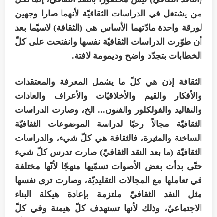
من يشتغل في الدراسات الثقافيّة لأنهما صارا وجهين
لورقة واحدة مادّتهما الأساس هي (الثقافة) لاسيّما بعد
أن طوّرت الدراسات الثقافيّة نفسها وانفتحت على كلّ
الخطابات بتجدّد واضح وديمومة لافتة.
الثقافة إذن هي كلّ ما يشمل المعرفة والمعتقدات
والأفكار والقيم والأخلاقيّات والأعراف والعادات
والتقاليد والفولكلور والفنون... الخ، وصارت الدراسات
الثقافيّة مجالاً رحبًا لدراسة الموضوعات الثقافيّة
الساخنة والمثيرة، فالثقافة هي كلّ شيء، والدراسات
الثقافيّة (ما بعد النقد الثقافيّ) صارت تدرس كلّ شيء
حتّى بدأت بعض الأصوات تسمّيها منهجًا لأنّها مختلفة
في تعاملها مع المجالات التقليديّة، وصارت ترى نفسها
مثل النقد الثقافيّ ملتزمة بإعادة هيكلة البناء
الاجتماعيّ، وذلك لأنها تستهدف كلّ هيمنة وفي كلّ