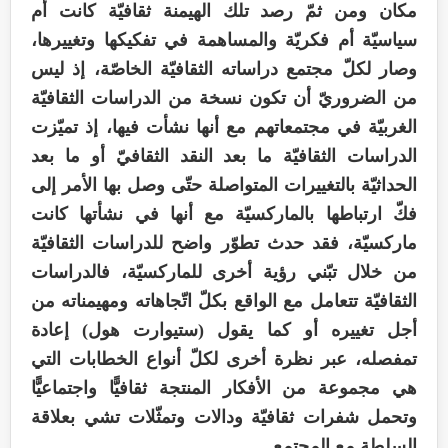
مكان ومن ثمّ رصد تلك الهيمنة ثقافيّة كانت أم
سياسيّة أم فكريّة والمساهمة في تفكيكها وتغييرها،
وصار لكلّ مجتمع دراساته الثقافيّة الخاصّة، إذ ليس
من الضروريّ أن تكون نسخة من الدراسات الثقافيّة
الغربيّة في مجتمعاتهم مع أنها نشأت فيها، إذ تميّزت
الدراسات الثقافيّة ما بعد النقد الثقافيّ أو ما بعد
الحداثيّة بالتغييرات المتواصلة حتّى وصل بها الأمر إلى
فكّ ارتباطها بالماركسيّة مع أنها في نشأتها كانت
ماركسيّة، فقد حدث تطوّر واضح للدراسات الثقافيّة
من خلال تبّني رؤية أخرى للماركسيّة، فالدراسات
الثقافيّة تتعامل مع الواقع بكلّ اتّجاهاته ومهيمناته من
أجل تغييره أو كما يقول (ستيوارت هول) إعادة
تمفصله، عبر نظرة أخرى لكلّ أنواع الخطابات التي
هي مجموعة من الأفكار المنتجة ثقافيًّا واجتماعيًّا
وتحمل شفرات ثقافيّة ودالات وتمثّلات تشي بعلاقة
السلطة مع المجتمع.