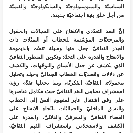
السياسيّة والسيوسيولوجيّة والسايكولوجيّة والقيميّة
من أجل خلق بنية اجتماعيّة جديدة.
إنَّ البعد التعدّدي والانفتاح على المجالات والحقول
والمرجعيّات المؤسّسة للخطاب أو التمثّلات ذات
الجذر الثقافيّ جعل منها وسيلة تتسّم بالديمومة
والانفتاح والقدرة على التجدّد وتكوين المنظور الثقافيّ
الذي يكشف عن جدل الأنساق والتوجّهات، والكشف
عن دلالات وقصديّات الخطاب الجماليّ وحيله وتحليل
محمولاته الثقافيّة الفكريّة، وبما يجعلها تقدّم رؤية
استشراف تضاهي النقد الثقافيّ حيث تتكامل عناصرها
على وفق اشتغال عابر لمفهوم النصّ إلى الخطاب
والنسق الداخليّ والجماليّات باتّجاه الانفتاح على
الفضاء الثقافيّ والمعرفيّ والدلاليّ، والقدرة على
الكشف والاستخلاص واستشراف القيم الثقافيّة