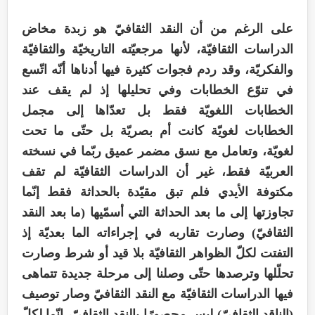
على الرغم من أن النقد الثقافيّ هو زبدة مخاض
الدراسات الثقافيّة، لأنها مرجعيّته التاريخيّة والثقافيّة
والفكريّة، وقد ردم فجوات كثيرة فيها أدناها أنّه اتّسع
في تنوّع الخطابات وفي تحليلها إذ لم يقف عند
الخطابات اللغويّة فقط بل تعدّاها إلى مجمل
الخطابات لغويّة كانت أم بصريّة بل حتّى ما تحت
لغويّة، وتعامل مع نسق مضمر عميق ربّما في نسخته
العربيّة فقط، غير أن الدراسات الثقافيّة لم تقف
مكتوفة الأيدي فلم تبق مقيّدة بالحداثة فقط إنّما
تجاوزتها إلى ما بعد الحداثة التي أسمّيها (ما بعد النقد
الثقافيّ) وصارت تقاربه في إجراءاته الما بعديّة إذ
التفتت لكلّ الظواهر الثقافيّة بلا قيد أو شرط وصارت
تحلّلها وترصدها حتّى وصلنا إلى مرحلة جديدة تتماهى
فيها الدراسات الثقافيّة مع النقد الثقافيّ وصار توصيف
(الناقد الثقافيّ) ليس محصورًا بالنقد الثقافيّ، إنّما لكلّ