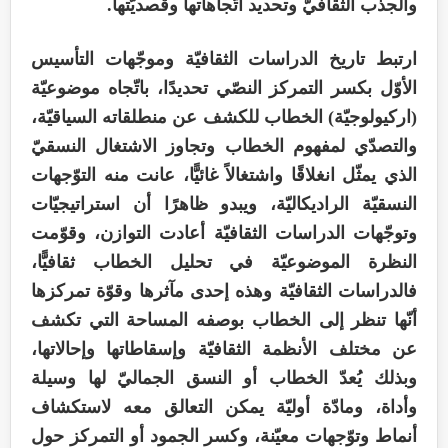
والجذب الثقافيّ وتحديد اتّجاهاتها وقصديّتها.
ارتبط تاريخ الدراسات الثقافيّة وموجّهات التأسيس
الأوّل بكسر التمركز النصّي تحديدًا، باتّجاه موضوعيّة
(اركيولوجيّة) الخطاب للكشف عن منطلقاته السياقيّة،
والتصدّي لمفهوم الخطاب وتجاوز الاشتغال النسقيّ
الذي يمثّل انغلاقًا واشتغالاً غائيًّا، عانت منه التوّجهات
النسقيّة الراديكاليّة، ويبدو ظاهرًا أن استراتيجيّات
وتوجّهات الدراسات الثقافيّة أعادت التوازن، وقوّمت
النظرة الموضوعيّة في تحليل الخطاب ثقافيًّا،
فالدراسات الثقافيّة وهذه إحدى مآثرها وقوّة تمركزها
أنّها تنظر إلى الخطاب بوصفه المساحة التي تكشف
عن مختلف الأنظمة الثقافيّة وإسقاطاتها وإحالاتها،
وبذلك يُعدّ الخطاب أو النسق الجماليّ لها وسيلة
وأداة، ومادّة أوليّة يمكن التعالق معه لاستكشاف
أنماط وتوّجهات معيّنة، وكسر الجمود أو التمركز حول