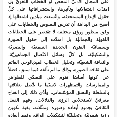
على المجال الأدبيّ المحض أو الخطاب اللغويّ بل
امتدّت اشتغالاتها وتأثيرها، واستشرافاتها على كلّ
حقول الإبداع المستحدثة، واتّسعت ميادين اشتغالها إذ
أصبح من البداهة أن تدرس النصوص والخطابات على
وفق منظور ورؤى مختلفة لا تقتصر على الخطابات
اللغويّة والجماليّة بل امتدّت إلى حقول الصورة
وسيميائيّة الفنون الجديدة السمعيّة والبصريّة
والتشكيليّة، بل كلّ وسائل الاتّصال الجماهيريّة،
والثقافة الشعبيّة، وتحليل الخطاب الميديالوجي القائم
على ثقافة الصورة، وذلك ما لم تألفه فيما سبق، فضلاً
عن كونها أساسًا تقوم على التصدّي للظواهر
والممارسات والتمظهرات لاسيّما ما يتّصل بعلاقتها
بالسلطة والنسق المؤسّساتي، وأدّى ذلك إلى انفتاح
معرفيّ لاستخلاص الرؤى والدلالات، وفهم الفعل
الثقافيّ بجميع أبعاده وصوره وتمثّلاته، بغية تكوين
رؤية شموليّة وتحليليّة لتشكيلات الواقع وفهم أبعاده