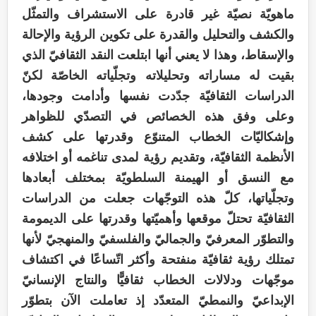
ماهويّة نصيّة غير قادرة على الاستشراف والتمثّل
والكشف والتحليل والقدرة على تكوين الرؤية والإحالة
والإسقاط، وهذا لا يعني أنها ابتلعت النقد الثقافيّ الذي
بقيت له مساراته وتحليلاته وتجلّياته الخاصّة لكنّ
الدراسات الثقافيّة جدّدت نفسها وأدامت وجودها،
وعلى وفق هذه الخصائص في التصدّي للظواهر
وإشكاليّات الخطاب المتنوّع وقدرتها على كشف
الأنظمة الثقافيّة، وتقديم رؤية لمدى تناغمه أو اختلافه
مع النسق أو الهيمنة السلطويّة بمختلف أبعادها
وتجلّياتها، كلّ هذه التوجّهات جعلت من الدراسات
الثقافيّة تحتلّ موقعها وأهميّتها وقدرتها على الديمومة
والتطوّر المعرفيّ والجماليّ والفلسفيّ والمنهجيّ لأنها
تمتلك رؤية ثقافيّة منفتحة وأكثر اتّساعًا في اكتشاف
موجّهات ودلالات الخطاب ثقافيًّا والنتاج الإنسانيّ
الإبداعيّ والنمطيّ المتعدّد إذ تعاملت الآن بتطوّر