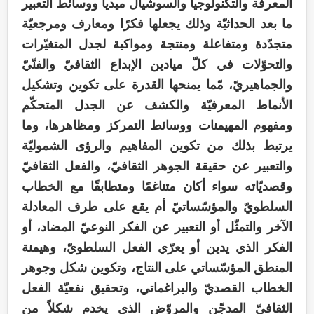
المعرفة والتكنولوجيا والسوشيال ميديا ووسائط التعبير
ما بعد الحداثيّة وذلك يجعلها فكرًا ومعارف ومرجعيّة
متجدّدة ومتفاعلة ومنتجة ومواكبة لجدل المتغيّرات
والتحوّلات في كلّ ميادين الإبداع الثقافيّ والفنّيّ
والجماهيريّ، مّما يمنحها القدرة على تكوين وتشكيل
الأنماط المعرفيّة والكشف عن الجدل المتحكّم
ومفهوم المهيمنات ووسائط التمركز ومظاهرها، وما
يرتبط بذلك من تكوين المفاهيم والرؤى الشموليّة
والتعبير عن حقيقة الجوهر الثقافيّ، والفعل الثقافيّ
وقصديّاته سواء أكان متناغمًا ومتطابقًا مع الخطاب
السلطويّ والمؤسّساتيّ أم يقع على طرف المعادلة
الآخر والتمثّل أو التعبير عن الفكر النوعيّ المضاد، أو
الفكر الذي يدين أو يعرّي الفعل السلطويّ، وهيمنة
المنطق المؤسّساتي على النتاج، وتكوين شكل وجوهر
الخطاب القصديّ والبراغماتي، وتحقيق نفعيّة الفعل
الثقافيّ المدجّن والمروّض الذي يخدم شكلاً من