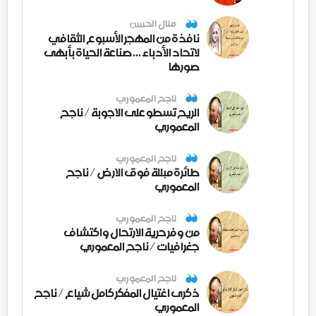
منال الحسن
نافذة من المهجر الأسبوع الثقافي
لاتحاد الأدباء ... صناعة الحياة بأبهى
صورها
ناجح المعموري
الريح تسطو على الاجوبة / ناجح
المعموري
ناجح المعموري
طائرة مبللة فوق الارض / ناجح
المعموري
ناجح المعموري
من وفر حرية الارتحال واكتشاف
جغرافيات / ناجح المعموري
ناجح المعموري
ذكرى اغتيال المفكر كامل شياع / ناجح
المعموري