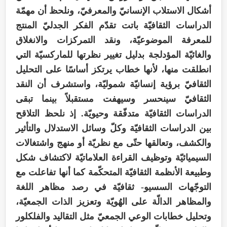
أشكال الاستلاب الإنسانيّ والمعرفيّ، ونلحظ أن مهمّة
الدراسات الثقافيّة باتت تقدّم الفكر الجدليّ المنتج
للمعرفة الموضوعيّة، ونقد التمركزات والانغلاق
والغائيّة المؤدلجة بدليل تغيير نظرتها للماركسيّة التي
انطلقت منها، لأنها خطاب يرتكز أساسًا على التحليل
الثقافيّ برؤية إنسانيّة شموليّة، واستشرف أن النقد
الثقافيّ سينحسر وسيهفت مستقبلاً بينما تبقى
الدراسات الثقافيّة متدفّقة وحيويّة. إذ نلحظ التلاقح
بين الدراسات الثقافيّة وكلّ وسائل الاستدلال والتأثير
والكشف، وتعالقها حتّى مع نظريّة أو منهج واشتغالات
السيميائيّة وتوظيف القراءة العلاماتيّة لاكتشاف شكل
وطبيعة الأنظمة الثقافيّة المتحكّمة كما أنها تفاعلت مع
التوجّهات السسيو- ثقافيّة في رصد مظاهر اللغة
والمظاهر الدالّة على الهُويّة وتعزيز الذات الجمعيّة،
وتحليل خطابات الوعي الجمعيّ مثل التقاليد والفلكلور