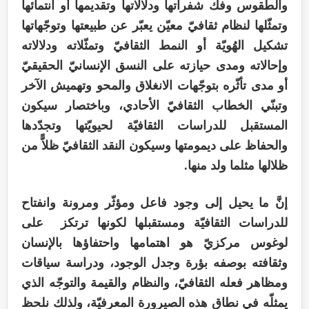
والطقوس وفكّ شفراتها ودلالاتها وتقديمها أو انتمائها
وتمثّلها لنظام ثقافيّ معيّن يعبّر عن طبيعتها وتوجّهاتها
تشكيل الهُويّة أو النمط الثقافيّ وتمثّلاته ودلالاته
وإحالاته ومدى حيازته على النسق الإنسانيّ الحقيقيّ
أو مدى تأثّره بتوجّهات الانغلاق والمحو وتهميش الآخر
وتبنّي الخطاب الثقافيّ الأحادي، وباختصار سيكون
المستقبل للدراسات الثقافيّة لحيويّتها وتجدّدها
والحفاظ على ديمومتها وسيكون النقد الثقافيّ ظلاًّ من
ظلالها مثلما ولد منها.
إنَّ ما يحيل إلى وجود فاعل ومؤثّر ومرونة وانفتاح
للدراسات الثقافيّة ومستقبلها لكونها ترتكز على
لوغوس مركزيّ هو اهتمامها واحتفاؤها بالإنسان
وثقافته بوصفه بؤرة وجدل الوجود، ودراسة سياقات
ومظاهر فعله الثقافيّ، والنظام والقيمة والتوجّه الذي
يمثلّه في نطاق هذه الصيرورة المعرفيّة، ولذلك نلحظ