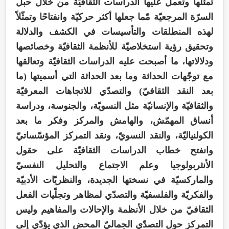
تمثلّها وتعمل عليها الدراسات الثقافيّة من خلال حبل
السرّة المرجعيّة مّما جعلها أكثر حركيّة وانفتاحًا وتمثّلاً
لهذه المنطلقات والتأسيسات في الكشف والدلالة
وتحقيق رؤية استخلاصيّة للأنظمة الثقافيّة وخصائصها
ودلالاتها، ما أصبحت عليه الدراسات الثقافيّة وتعالقها
مع توجّهات الحداثة وما بعد الحداثة التي أسميتها (ما
بعد النقد الثقافيّ) والتصدّي للاتجاهات المعرفيّة
والثقافيّة والإنسانيّة مثل النسويّة، والجنوسة، ودراسة
أنساق المهمّش، والهامش والمركز وفكر ما بعد
الكولنياليّة، والنقد النسويّ، ونقد التمركز المؤسّساتيّ
وانفتح خطاب الدراسات الثقافيّة على حقول
الأنثربولوجيا وعلم الاجتماع والتحليل النفسيّ
والماركسيّة في نسختها الجديدة، والنظريّات الأدبيّة
والفكريّة والفلسفيّة والتصدّي لمظاهر وتجلّيات الفعل
الثقافيّ من خلال الأنظمة والإحالات والمفاهيم وليس
التمركز حول التصدّي الجماليّ المحض الذي يؤدّي إلى