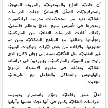
أن خاصيّة التنوّع والموضوعيّة والمرونة المنهجيّة
واستراتيجيّات التمثّل الإنسانيّ جعلت الدراسات
الثقافيّة تفيد من استخلاصات مدرسة فرانكفورت
ومنجزها في تأسيس منهج نقديّ ونظام فلسفيّ،
وكذلك أفادت الدراسات الثقافيّة من الماركسيّة
وتجلّياتها وتعالقها مع المناهج الشكلانيّة ومن ثم
تجاوزتها، والإفادة من بعض تيّارات وتوجّهات البنيويّة
غير التقليديّة مثل اللاّكانيّة نسبة إلى (جان لاكان) الذي
زاوج بين البنيويّة والماركسيّة، و(بورديو) في دراساته
الثقافيّة وتعمّقه في مفهوم الاستبداد الرمزيّ
والهابيتوس والتشاكل والتفاعل مع التاريخانيّة
الجديدة.
لعلّ عمق وفاعليّة وتنوّع واستمرار وديمومة
الدراسات الثقافيّة يكمن في أنها تجدّد نفسها وآلياتها