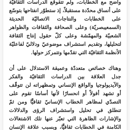
واضح مع الخطابات، ولم تتقوقع الدراسات الثقافيّة
على أنساق محدّدة مستقبلاً، إذ ستطوّر انفتاحها بتوسّع
على الخطابات والنتاجات الاتصاليّة الحديثة
(السمعيبصريّة) وعلى الصحافة والثقافات والظواهر
الشعبيّة والمهمّشة وعلى كلّ حقول إنتاج الثقافة
لتحليلها، وتقديم استشراف موضوعيّ ودلاليّ لفاعليّة
الأنظمة الثقافيّة التي تقدّمها وتتمركز حولها.
وهناك خصائص متعددّة وعميقة الاستدلال على أن
جدل العلاقة بين الدراسات الثقافيّة والفكر
والآيديولوجيا والواقع الإنساني وتمظهراته لن تتوقّف
أو تشهد أفولاً أو انحسارًا لأنها أساسًا تقوم على
التصدّي لمظاهر الخطاب الإنسانيّ ثقافيًّا ومن ثمّ
تنطلق في تحليل واستشراف الرؤى والدلالات
والإشارات الظاهرة التي تعبّر عنها تلك الاشتغالات
الكامنة في الخطابات ثقافيًّا، وبسبب علاقة الإنسان