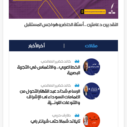
النقد بين دعامتين .. أسئلة الحاضر وهواجس المستقبل
مقالات
أخر الأخبار
خالد خضير الصالحي
الخط العربي.. والانغماس في التجربة
البصرية
خالد خضير الصالحي
الرسام شدّاد عبد القهّار التحول من
الغمامات السوداء لى الإشراق
والتنوعات اللونــيّة
طارق حربي
تايلاند شمالا حتى شيانغ راي