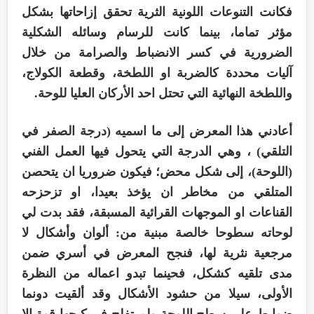
فكانت التنوعات اللونية الثرية تحقق إزاحاتها بشكل
مؤثر تماما، بينما كانت للرسام وسائله الشكلية
الضرورية في كسر الانضباط والصرامة من خلال
آليات محددة كالضربة او اللطخة، وقطعة الكولاج،
واللطخة النهائية التي تحتل احد الأركان العليا للوحة.
أعادني هذا المعرض إلى ما اسميه (درجة الصفر في
التلقي) ، وهي الدرجة التي يتحول فيها العمل الفني
(اللوحة)، إلى شكل محض؛ فيكون ضروريا ان يتحصن
المتلقي من مخاطر ان يؤخذ بعيدا، او تزحزحه
القناعات او الموجهات القرائية المسبقة، فقد بدت لي
لوحاته سطوحا خالصة مبنية من: ألوان وأشكال لا
مرجعية نثرية لها، فنجح المعرض في أسري ضمن
مدى تلقيه كشكل، فحينما تبدو اعماله من النظرة
الأولى، سيلا من حشود الأشكال وقد ألقيت دونما
ضوابط على سطح اللوحة ولم تفلح في كبحها قوة إلا