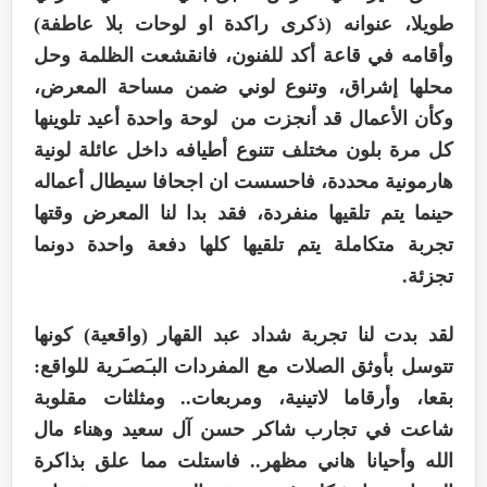
طويلا، عنوانه (ذكرى راكدة او لوحات بلا عاطفة)
وأقامه في قاعة أكد للفنون، فانقشعت الظلمة وحل
محلها إشراق، وتنوع لوني ضمن مساحة المعرض،
وكأن الأعمال قد أنجزت من لوحة واحدة أعيد تلوينها
كل مرة بلون مختلف تتنوع أطيافه داخل عائلة لونية
هارمونية محددة، فاحسست ان اجحافا سيطال أعماله
حينما يتم تلقيها منفردة، فقد بدا لنا المعرض وقتها
تجربة متكاملة يتم تلقيها كلها دفعة واحدة دونما
تجزئة.
لقد بدت لنا تجربة شداد عبد القهار (واقعية) كونها
تتوسل بأوثق الصلات مع المفردات البـَصـَرية للواقع:
بقعا، وأرقاما لاتينية، ومربعات.. ومثلثات مقلوبة
شاعت في تجارب شاكر حسن آل سعيد وهناء مال
الله وأحيانا هاني مظهر.. فاستلت مما علق بذاكرة