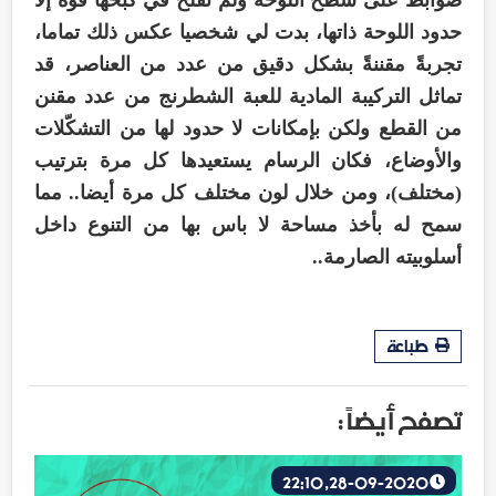
حدود اللوحة ذاتها، بدت لي شخصيا عكس ذلك تماما،
تجربةً مقننةً بشكل دقيق من عدد من العناصر، قد
تماثل التركيبة المادية للعبة الشطرنج من عدد مقنن
من القطع ولكن بإمكانات لا حدود لها من التشكّلات
والأوضاع، فكان الرسام يستعيدها كل مرة بترتيب
(مختلف)، ومن خلال لون مختلف كل مرة أيضا.. مما
سمح له بأخذ مساحة لا باس بها من التنوع داخل
أسلوبيته الصارمة..
طباعة
تصفح أيضاً :
28-09-2020, 22:10