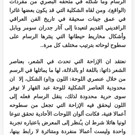
الرسام وما شكله في متحفه البصري من مفردات
(الواقع)، ومن لقاه الشكلية التي قد يكون بعضها غائرا
في عمق جينات سحيقة في تاريخ الفن العراقي
الرافديني القديم لتعيدنا إلى آثار جدران سومر وبابل
وأشكال مخاريط حيطانها التي ينثرها الرسام على
سطوح لوحاته بترتيب مختلف كل مرة..
نعتقد ان الإزاحة التي تحدث في الشعر، بعناصر
الشعر ذاتها: باللغة او بالدلالة، لها ما يماثلها في الرسم
من خلال عنصري اللوحة: اللون و(او) الشكل، إلا ان
محدودية العناصر الشكلية للوحة عبد القهار لا توفر
سوى حرية محدودة لذلك، ينقل الرسام فعله إلى
اللون ليحقق فيه الإزاحة التي تجعل من سطوحه
أعمالا فنية، فكانت ألوان اللوحات الأحادية تحقق تنوعا
لونيا هائلا شرط ان يـُنظر إلى المعرض باعتباره تجربة
واحدة وليست أعمالا منفردة ومتناثرة لا رابط بينها،