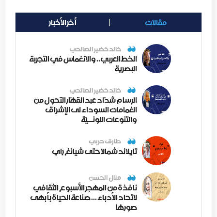
مقالات
أخر الأخبار
خالد خضير الصالحي
الخط العربي.. والانغماس في التجربة
البصرية
خالد خضير الصالحي
الرسام شدّاد عبد القهّار التحول من
الغمامات السوداء لى الإشراق
والتنوعات اللونــيّة
طارق حربي
تايلاند شمالا حتى شيانغ راي
منال الحسن
نافذة من المهجر الأسبوع الثقافي
لاتحاد الأدباء ... صناعة الحياة بأبهى
صورها