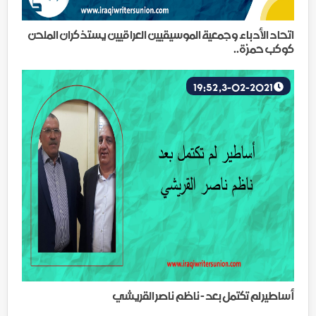
اتحاد الأدباء وجمعية الموسيقيين العراقيين يستذكران الملحن
كوكب حمزة..
3-02-2021, 19:52
أساطير لم تكتمل بعد - ناظم ناصر القريشي