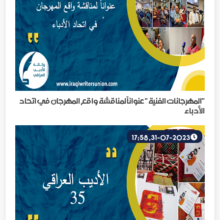
"المهرجانات الفنية " عنواناً لمناقشة واقع المهرجان في اتحاد
الأدباء
31-07-2023, 17:58