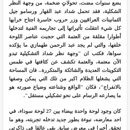
بضع سنوات مضت، تحولاتٍ ضخمة، من وجهة النظر
الشكلية، فقد تحمل شداد عبد القهار ورسامو جيل
الثمانينات العراقيين وزر حروب خاسرة اجتاح خرابها
كل شيء انتقلت تأثيراتها إلى تجاربمه الفنية لتدخلها
أطوارا مقلقة من العتمة التي حجبت عناصر اللوحة
خلفها، والتي لم يجد عبد الرحمن طهمازي ما يؤكده
سواها، فكتب ان "وجهة نظر شداد التشكيلية تبدو
الآن معتمة، والعتمة تكشف عن كثافتها في طمس
التكوينات العديدة والشائكة والمتكررة.. فان المساحة
التي يشغلها الظلام اكبر من تلك التي يمكن وصفها
بالانفراج"، فكان "الواقع وشناعته وضياع صورته هو
ما يصارعه الرسام على نحو تشكيلي مستقل".
كان وجود لوحة واحدة بيضاء بين 27 لوحة سوداء، في
احد معارضه، نبوءة بطور جديد تدخله تجربته، وهو ما
تحقق أخيرا في معرض سابق بقي عالقا في ذاكرتي