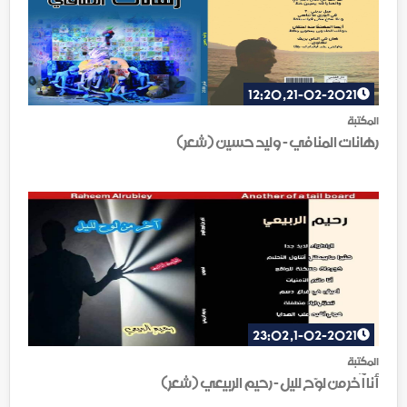
21-02-2021, 12:20
المكتبة
رهانات المنافي - وليد حسين (شعر)
1-02-2021, 23:02
المكتبة
أنا آخر من لوّح لليل - رحيم الربيعي (شعر)