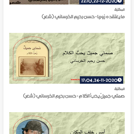
22-12-2020, 22:10
المكتبة
ما يعتقده زوربا - حسن رحيم الخرساني (شعر)
24-11-2020, 17:04
المكتبة
صمتي جميلٌ يحبُّ الكلام - حسن رحيم الخرساني (شعر)