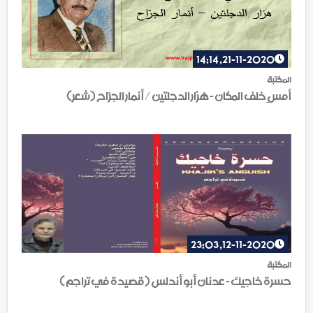
21-11-2020, 14:14
المكتبة
أمسِ خلف المكان - هزار الدجلتين / أنمار الجرّاح (شعر)
12-11-2020, 23:03
المكتبة
حسرة خاجيك - عدنان أبو أندلس (قصيدة في تراجم)