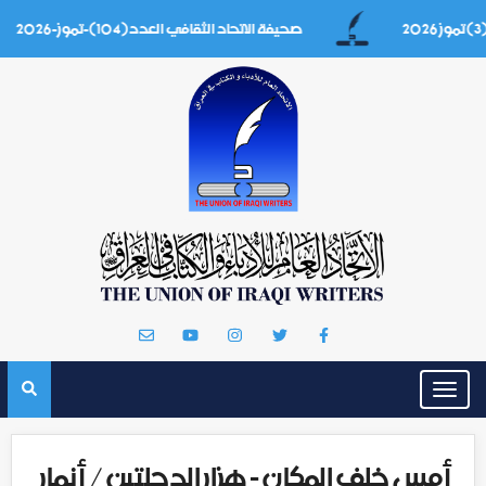
صحيفة الاتحاد الثقافي العدد(104)-تموز-2026
Toggle
navigation
أمسِ خلف المكان - هزار الدجلتين / أنمار