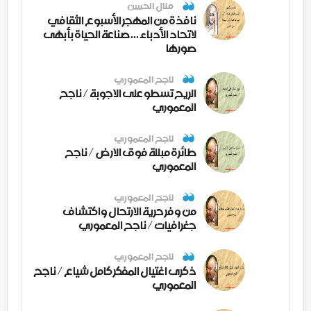
منال الحسن
نافذة من المهجر الأسبوع الثقافي
لاتحاد الأدباء ... صناعة الحياة بأبهى
صورها
ناجح المعموري
الريح تسطو على الاجوبة / ناجح
المعموري
ناجح المعموري
طائرة مبللة فوق الارض / ناجح
المعموري
ناجح المعموري
من وفر حرية الارتحال واكتشاف
جغرافيات / ناجح المعموري
ناجح المعموري
ذكرى اغتيال المفكر كامل شياع / ناجح
المعموري