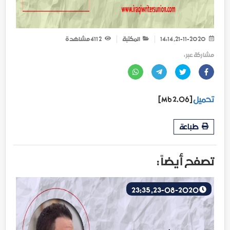
21-11-2020, 14:14
المكتبة
2 411
مشاهدة
مشاركة عبر :
تحميل
[2.06 Mb]
طباعة
تصفح أيضاً :
23-08-2020, 23:35