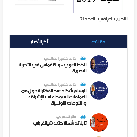
الأديب العراقي - العدد21
مقالات
أخر الأخبار
خالد خضير الصالحي
الخط العربي.. والانغماس في التجربة
البصرية
خالد خضير الصالحي
الرسام شدّاد عبد القهّار التحول من
الغمامات السوداء لى الإشراق
والتنوعات اللونــيّة
طارق حربي
تايلاند شمالا حتى شيانغ راي