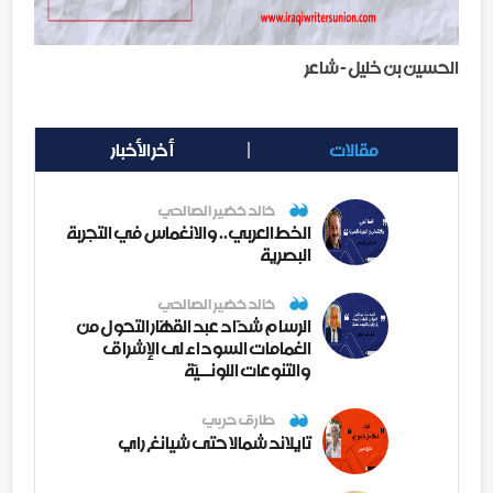
الحسين بن خليل - شاعر
مقالات
أخر الأخبار
خالد خضير الصالحي
الخط العربي.. والانغماس في التجربة
البصرية
خالد خضير الصالحي
الرسام شدّاد عبد القهّار التحول من
الغمامات السوداء لى الإشراق
والتنوعات اللونــيّة
طارق حربي
تايلاند شمالا حتى شيانغ راي