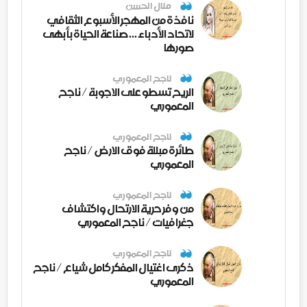
منال الحسن
نافذة من المهجر الأسبوع الثقافي
لاتحاد الأدباء ... صناعة الحياة بأبهى
صورها
ناجح المعموري
الريح تسطو على الاجوبة / ناجح
المعموري
ناجح المعموري
طائرة مبللة فوق الارض / ناجح
المعموري
ناجح المعموري
من وفر حرية الارتحال واكتشاف
جغرافيات / ناجح المعموري
ناجح المعموري
ذكرى اغتيال المفكر كامل شياع / ناجح
المعموري