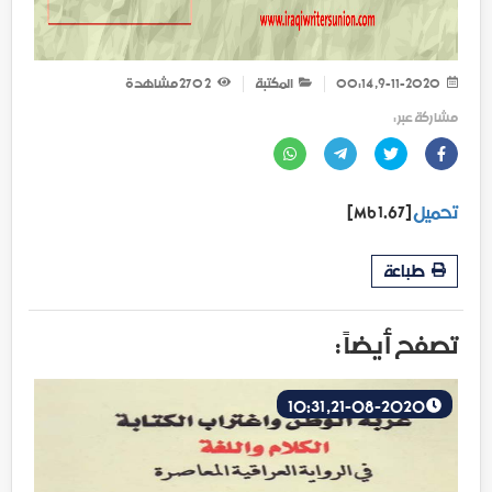
9-11-2020, 00:14
المكتبة
2 270
مشاهدة
مشاركة عبر :
تحميل
[1.67 Mb]
طباعة
تصفح أيضاً :
21-08-2020, 10:31