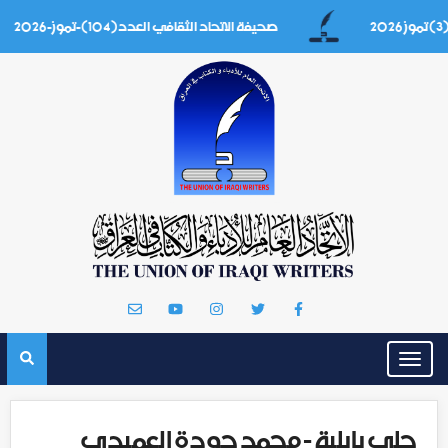
صحيفة الاتحاد الثقافي العدد(104)-تموز-2026
Toggle
navigation
حلي بابلية - محمد جودة العميدي