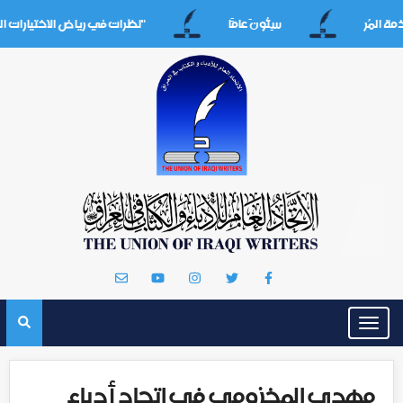
سِتُّونَ عامََا
"نظرات في رياض الاختيارات القديمة/ا
Toggle
navigation
مهدي المخزومي في اتحاد أدباء