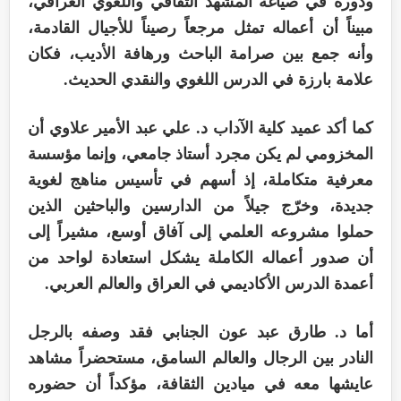
ودوره في صياغة المشهد الثقافي واللغوي العراقي،
مبيناً أن أعماله تمثل مرجعاً رصيناً للأجيال القادمة،
وأنه جمع بين صرامة الباحث ورهافة الأديب، فكان
علامة بارزة في الدرس اللغوي والنقدي الحديث.
كما أكد عميد كلية الآداب د. علي عبد الأمير علاوي أن
المخزومي لم يكن مجرد أستاذ جامعي، وإنما مؤسسة
معرفية متكاملة، إذ أسهم في تأسيس مناهج لغوية
جديدة، وخرّج جيلاً من الدارسين والباحثين الذين
حملوا مشروعه العلمي إلى آفاق أوسع، مشيراً إلى
أن صدور أعماله الكاملة يشكل استعادة لواحد من
أعمدة الدرس الأكاديمي في العراق والعالم العربي.
أما د. طارق عبد عون الجنابي فقد وصفه بالرجل
النادر بين الرجال والعالم السامق، مستحضراً مشاهد
عايشها معه في ميادين الثقافة، مؤكداً أن حضوره