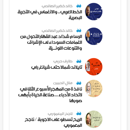
خالد خضير الصالحي
الخط العربي.. والانغماس في التجربة
البصرية
خالد خضير الصالحي
الرسام شدّاد عبد القهّار التحول من
الغمامات السوداء لى الإشراق
والتنوعات اللونــيّة
طارق حربي
تايلاند شمالا حتى شيانغ راي
منال الحسن
نافذة من المهجر الأسبوع الثقافي
لاتحاد الأدباء ... صناعة الحياة بأبهى
صورها
ناجح المعموري
الريح تسطو على الاجوبة / ناجح
المعموري