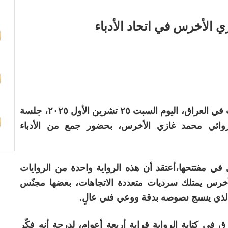
الأخرس في اتحاد الأدباء
أقام نادي السرد في الاتحاد العام للأدباء والكتّاب في العراق، اليوم السبت ٢٥ تشرين الأول ٢٠٢٥، جلسة
لروائي محمد غازي الأخرس، بحضور جمع من الأدباء
في مفتتحها،أعتقد أن هذه الرواية واحدة من الروايات
لأخرس يمتلك سرديات متعددة الاتجاهات، بعضها مجنّس
الذي ينسج نصوصه بدقة ووعي فني عالٍ.
 في كتابة الرواية قرابة أربعة أعوام، لدرجة أنه فكّر