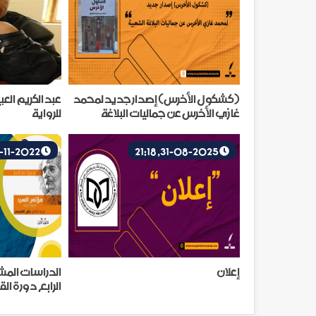
(كشكول الأخرس) إصدار جديد لمحمد
عبد الكريم الع
غازي الأخرس عن جماليات البلاغة
للرواية
الشعبية
26-11-2022, 12:31
31-08-2025, 21:18
إعلان
الدراسات المش
الرابع دورة ال