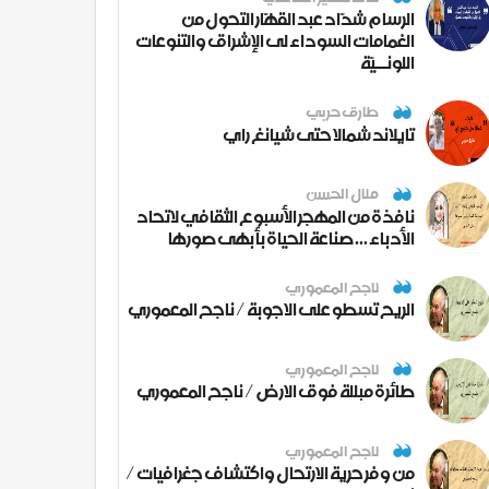
الرسام شدّاد عبد القهّار التحول من
الغمامات السوداء لى الإشراق والتنوعات
اللونــيّة
طارق حربي
تايلاند شمالا حتى شيانغ راي
منال الحسن
نافذة من المهجر الأسبوع الثقافي لاتحاد
الأدباء ... صناعة الحياة بأبهى صورها
ناجح المعموري
الريح تسطو على الاجوبة / ناجح المعموري
ناجح المعموري
طائرة مبللة فوق الارض / ناجح المعموري
ناجح المعموري
من وفر حرية الارتحال واكتشاف جغرافيات /