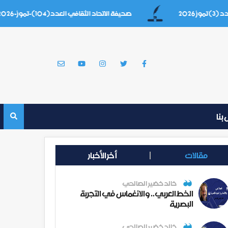
صحيفة الاتحاد الثقافي العدد(104)-تموز-2026
بنا
مقالات
أخر الأخبار
خالد خضير الصالحي
الخط العربي.. والانغماس في التجربة
البصرية
خالد خضير الصالحي