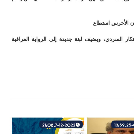
أن الأخرس استطاع
بتكار السردي، ويضيف لبنة جديدة إلى الرواية العراقية
7-12-2022, 21:08