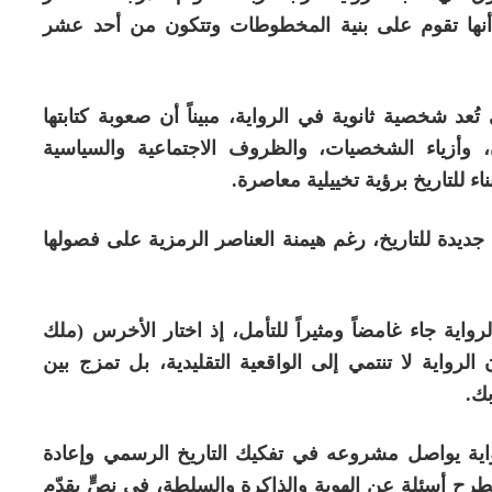
ً أنها تقوم على بنية المخطوطات وتتكون من أحد عشر
عد شخصية ثانوية في الرواية، مبيناً أن صعوبة كتابتها
 وأزياء الشخصيات، والظروف الاجتماعية والسياسية
اء للتاريخ برؤية تخييلية معاصرة.
جديدة للتاريخ، رغم هيمنة العناصر الرمزية على فصولها
واية جاء غامضاً ومثيراً للتأمل، إذ اختار الأخرس (ملك
الرواية لا تنتمي إلى الواقعية التقليدية، بل تمزج بين
بك.
واية يواصل مشروعه في تفكيك التاريخ الرسمي وإعادة
تطرح أسئلة عن الهوية والذاكرة والسلطة، في نصٍّ يقدّم