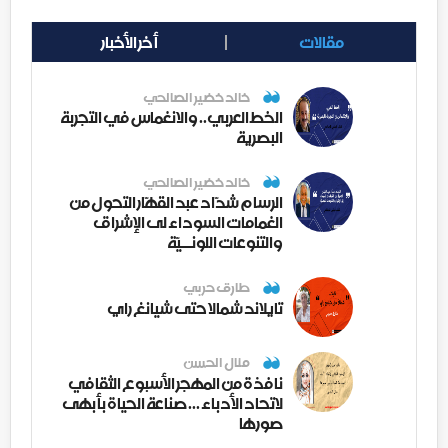
مقالات
أخر الأخبار
خالد خضير الصالحي
الخط العربي.. والانغماس في التجربة
البصرية
خالد خضير الصالحي
الرسام شدّاد عبد القهّار التحول من
الغمامات السوداء لى الإشراق
والتنوعات اللونــيّة
طارق حربي
تايلاند شمالا حتى شيانغ راي
منال الحسن
نافذة من المهجر الأسبوع الثقافي
لاتحاد الأدباء ... صناعة الحياة بأبهى
صورها