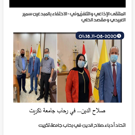
الملتقى الإذاعي والتلفزيوني - الاحتفاء بالمبدعين سمير
العبيدي و مقصد الحلي
11-08-2020, 01:38
اتحاد أدباء صلاح الدين في رحاب جامعة تكريت