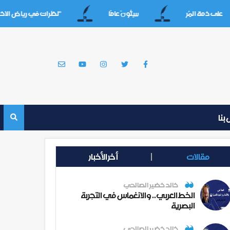
 ذمة المُر
سِتُّونَ عامََا
"نظرات في رياض الاختيارات
بنا
مقالات
أخر الأخبار
خالد خضير الصالحي
الخط العربي.. والانغماس في التجربة
البصرية
خالد خضير الصالحي