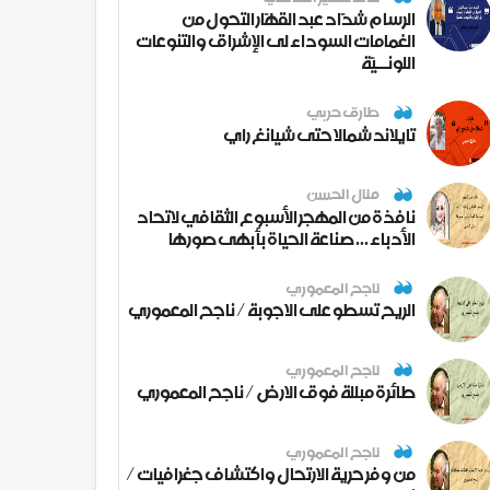
الرسام شدّاد عبد القهّار التحول من
الغمامات السوداء لى الإشراق والتنوعات
اللونــيّة
طارق حربي
تايلاند شمالا حتى شيانغ راي
منال الحسن
نافذة من المهجر الأسبوع الثقافي لاتحاد
الأدباء ... صناعة الحياة بأبهى صورها
ناجح المعموري
الريح تسطو على الاجوبة / ناجح المعموري
ناجح المعموري
طائرة مبللة فوق الارض / ناجح المعموري
ناجح المعموري
من وفر حرية الارتحال واكتشاف جغرافيات /