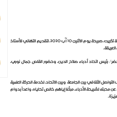
زار وفدٌ من اتحاد الأدباء والكتّاب في صلاح الدين جامعة تكريت، صبيحة يوم الاثنين 10 آب 2020، لتقديم التهاني للأستاذ
العريقة.
 خضر/ رئيس اتحاد أدباء صلاح الدين، وحضور القاص جمال نوري،
واصل الثقافي بين الجامعة وبين الاتحاد، لخدمة الحركة العلمية
ن محبته لشريحة الأدباء، مبلّغاً إياهم خالص تحاياه، واعداً بدوام
زيزة.