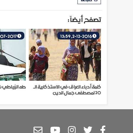
تصفح أيضاً :
1-07-2017, 13:59
2-12-2016, 13:59
كلمة أدباء العراق في الاستذكارية الـ
طه الزرباطي 
20 لمصطفى جمال الدين