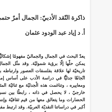
ذاكرة النّقد الأدبيّ: الجمال أمرٌ ح
أ. د إياد عبد الودود عثمان
يعدّ البحث في الجمال والجماليّ مفهومًا إشكال
يمكن حلّها إلّا برؤية شموليّة. وقد مثّل ا
تاريخيّة لها علاقة بفلسفات العصور وارتباطه
اتّجاهًا جدليًّا في دراسة الأدب على أساس إمكا
ومعاييره ، وتناغمت هذه الْجدليّة مع ثنائيّة ال
خارجيّ ، لا يحصل في ذاته ، رابطًا بين نسب
الحضارات وما يتعالق معها من قيم ثقافيّة وإنسا
أكبر في دراساتنا النقديّة العربيّة. وقد ارتبط 