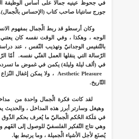
في جحوظ عينيه جمالًا على أساس الوظيفة النّف
جورج سانتيانا صاحب كتاب (الإحساس بالْجمال).
وكان أرسطو قد ربط الْجمال بمفهوم الانسجام 
الوجه ، وهكذا ، وفي الوقت نفسه كان يعتني 
بالتّنفيس الوجدانيّ وتهذيب النّفس ، عند دراست
الرّسالة التي ينقلها العمل الفنّي نفسه. أمّا ال
في (ألف ليلة وليلة) يكمن في غموض ما تسرده شه
Aesthetic Pleasure
، ولا يمكن إغفال النّزا
التّاريخ.
لقد كانت فكرة الْجمال واحدة من مداخل در
وهيغل وسارتر أبرز هذه المداخل ، والحديث يط
في مَلَكة الحُكم الْجماليّ ما يُعرف بحكم الذّوق
وهي نتاج التّفكير الفلسفيّ للوصول إلى الفَهم والمخ
يُصنَع لأجل الأشياء الْجميلة ، وما يرتبط بها.