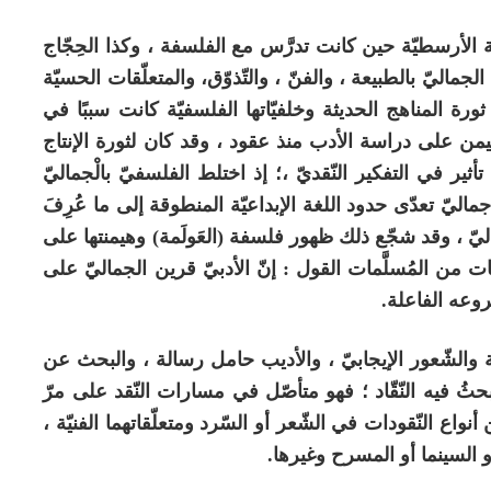
ة الأرسطيّة حين كانت تدرَّس مع الفلسفة ، وكذا الحِجّاج
لجماليّ بالطبيعة ، والفنّ ، والتّذوّق، والمتعلّقات الحسيّة
 ثورة المناهج الحديثة وخلفيّاتها الفلسفيّة كانت سببًا في
 هيمن على دراسة الأدب منذ عقود ، وقد كان لثورة الإنتاج
تأثير في التفكير النّقديّ ،؛ إذ اختلط الفلسفيّ بالْجماليّ
اليّ تعدّى حدود اللغة الإبداعيّة المنطوقة إلى ما عُرِفَ
ليّ ، وقد شجّع ذلك ظهور فلسفة (العَولَمة) وهيمنتها على
بات من المُسلَّمات القول : إنّ الأدبيّ قرين الجماليّ على
وعه الفاعلة.
الشّعور الإيجابيّ ، والأديب حامل رسالة ، والبحث عن
بحثُ فيه النّقّاد ؛ فهو متأصّل في مسارات النّقد على مرّ
نواع النّقودات في الشّعر أو السّرد ومتعلّقاتهما الفنيّة ،
أو السينما أو المسرح وغيرها.