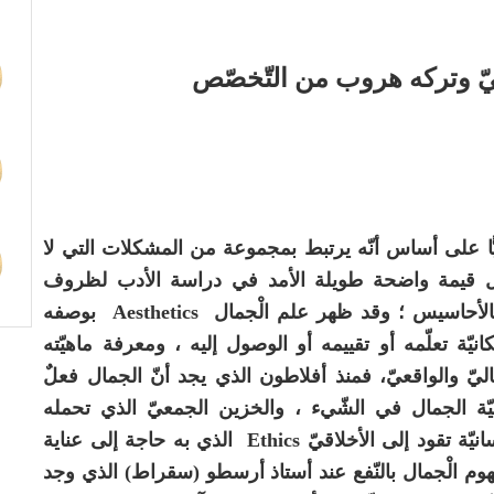
تميّ وتركه هروب من التّخصّص
يًّا على أساس أنّه يرتبط بمجموعة من المشكلات التي لا
لجمال قيمة واضحة طويلة الأمد في دراسة الأدب لظروف
 بالأحاسيس ؛ وقد ظهر علم الْجمال
Aesthetics
بوصفه
نيّة تعلّمه أو تقييمه أو الوصول إليه ، ومعرفة ماهيّته
مثاليّ والواقعيّ، فمنذ أفلاطون الذي يجد أنّ الجمال فعلٌ
يّة الجمال في الشّيء ، والخزين الجمعيّ الذي تحمله
نيّة تقود إلى الأخلاقيّ
Ethics
الذي به حاجة إلى عناية
مفهوم الْجمال بالنّفع عند أستاذ أرسطو (سقراط) الذي وجد