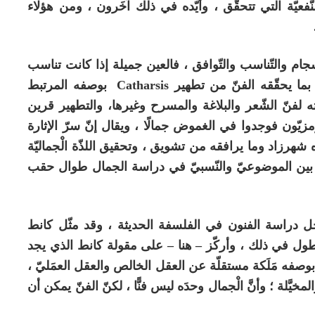
عيّة التي تتحقّق ، وأيّده في ذلك آخَرون ، ومن هؤلاء
والتّناسب والتّوافق ، فالعين جميلة إذا كانت تناسب
بما يحقّقه الفنّ من تطهير
Catharsis
بوصفه المرتبط
ه لفنّ الشّعر والبلاغة والمسرح وغيرها، والتطهير قرين
رّمزيّون فوجدوا في الغموض جمالًا ، ويقال إنّ سرّ الإثارة
رزاد وما يرافقه من تشويق ، وتحقيق اللذّة الْجماليّة
ع بين الموضوعيّ والنّسبيّ في دراسة الجمال طوال حقب
اسة الفنون في الفلسفة الحديثة ، وقد مثّل كانط
ول في ذلك ، وأركّز – هنا – على مقولة كانط الذي يجد
 بوصفه مَلَكة مستقلّة عن العقل الخالص والعقل العمَليّ ،
يَّلة ؛ وأنَّ الْجمال وحدَه ليس فنًّا ، لكنّ الفنّ يمكن أن