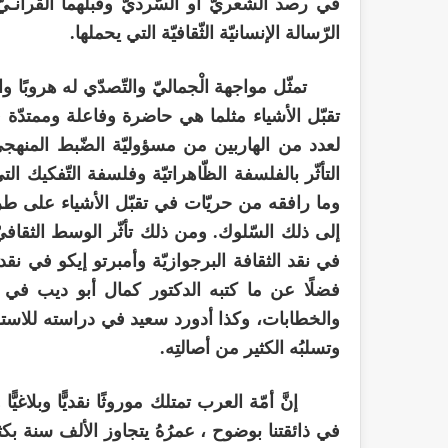
في رصد الشّعريّ أو السّرديّ وقبلهما القرآنـي
الرّسالة الإنسانيّة الثّقافيّة التي يحملها.
تمثّل مواجهة الْجماليّ والتّصدّي له هروبًا واضح
تقبّل الأشياء مثلما هي حاضرة وفاعلة وممتدّة في
لعدد من الهاربين من مسؤوليّة الضّبط المنهجي،
التأثّر بالفلسفة الظّاهراتيّة وفلسفة التّفكيك ال
وما رافقه من حريّات في تقبّل الأشياء على طريقة
إلى ذلك السّلوك. ومن ذلك تأثّر الوسط الثقافيّ 
في نقد الثقافة البرجوازيّة وأمبرتو إيكو في ن
فضلًا عن ما كتبه الدكتور كمال أبو ديب في 
والخطابات، وكذا أدورد سعيد في دراسته للاستشرا
وتسلبُه الكثير من أصالتِه.
إنَّ أمّة العرب تمتلك موروثًا نقديًّا وبلاغيًّا وج
في ذائقتنا بوضوح ، عمرُهُ يتجاوز الألف سنة بكثي