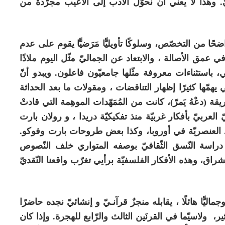
ّ. وهذا لا يعني أن نحوّل الأدب إلى ألاعيب مجرَّدة من
ًا من التخصّص، وسلوكًا تأويليًّا مَرَضيًّا يقوم على عدم
 عمق الأصالة ، والابتعاد عن الجماليّ مثّل اليوم ملاذًا
 باستثناءات معروفة مثّلها جامعيّون فاعلون. ويبدو أنّ
تي يهمّها كثيرًا إظهار التناقضات ، ومقولات ما بعد الحداثة
 (دعْهُ يَمرّ)، كانت من المُمَهّدات الموهِمة التي قادتْ
العربيّ بأفكار غربيّة منذ تفكيكيّة دريدا ، و رولان بارت
قد العنصريّة في أوروبا، وكذا بعض طروحات بارت وفوكو.
دراسة النّسق الثّقافيّ بوصفه المتواري خلف النّصوص
ق، وهذه الأفكار الفلسفيّة برأيي تغرّب واقعنا النّقديّ
ماليًّا هائلًا ، يقابله منجزٌ قرآنـيّ و إنشائيّ نجده حاضرًا
ر، ولاسيّما في القرنَين الثالث والرّابع للهجرة. وإذا كان