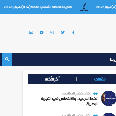
صحيفة الاتحاد الثقافي العدد(104)-تموز-2026
بنا
مقالات
أخر الأخبار
خالد خضير الصالحي
الخط العربي.. والانغماس في التجربة
البصرية
خالد خضير الصالحي