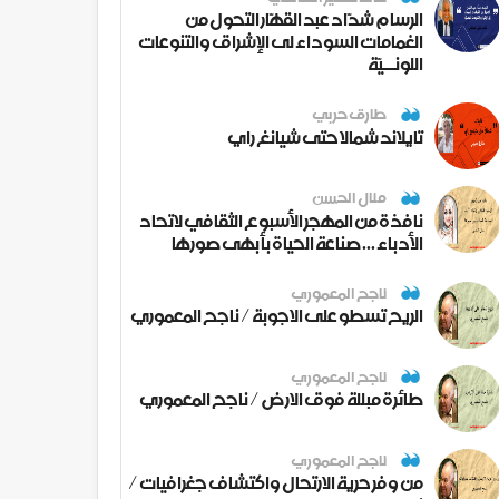
الرسام شدّاد عبد القهّار التحول من
الغمامات السوداء لى الإشراق والتنوعات
اللونــيّة
طارق حربي
تايلاند شمالا حتى شيانغ راي
منال الحسن
نافذة من المهجر الأسبوع الثقافي لاتحاد
الأدباء ... صناعة الحياة بأبهى صورها
ناجح المعموري
الريح تسطو على الاجوبة / ناجح المعموري
ناجح المعموري
طائرة مبللة فوق الارض / ناجح المعموري
ناجح المعموري
من وفر حرية الارتحال واكتشاف جغرافيات /