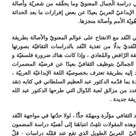
 دراسة الْجمال المعنويّ وما يحقّقه من شعريّة وأصالة
ز الإبداعيّ العربيّ بعيدًا عن بعض إفرازات ما بعد الحداثة
ويّة الأمم وأصالة منجزها.
لنّقد مع الانفتاح على عوالم المعنويّ والأصالة بطريقة
قديّ بدلًا من تغذية النّقد بالدراسات الثقافيّة بصورتها
يقة الرّافض والمُعادي ، وإذا كانت هناك ضرورة فلسفيّة و
 الجماليّ بتوظيف الثقافيّ بعيدًا عن فرضيّة المضمرات
د إليه بطريقة تعترف بخصوصيّة اللغة الإبداعيّة العربيّة ،
ادة بما قدّمه الدكتور عبد العظيم السلطاني في كتابه (نقد
 عدد من مزالق لعبة الدّوال التي طرحها الدكتور عبد الله
يقة جديدة .
لثقافي مؤثّرة ومهمّة جدًّا ، لولا حدّتها في مواجهة النّقد
 وهذه المقولات تلفِتُ انتباهَنا إلى أهميّة دراسة المضمون
لجماليّ العربيّ الطويل الذي تقع عند قمّتُه دراسات - قلّ