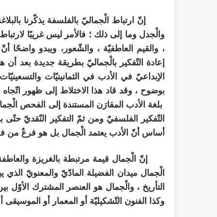
إنّ ارتباط الْجماليّ بالفلسفة يذكّرنا بالبلاغ
والْجدل وما إلى ذلك ؛ فالأمر ليس غريبًا لارتباط ا
، والقيم العاطفيّة ، والشّعور، ويبدو واضحًا أنّ
إعادة التّفكير بالْجماليّ بطريقة جديدة بعد أن
الإبداعيّ في الأدب في الثمانينيّات والتسعينيّات 
بوضوح ، وقد قاد هذا الاختلاط إلى ظهور اتّجاه جم
بلغة الأدب المقارَن المستندة إلى الفحص الْجما
التّفكير الفلسفيّ ومن ثمّ التفكير النّقديّ حتّى 
أساس أنّ الأدب يعتمد الْجمال بل هو فرعٌ من فر
إنّ الْجمال قيمة مرتبطة بالغريزة والعاطفة و
الْجمال ميدان الفضيلة المادّيّ والمعنويّ الذي ي
التأريخ ، والْجمال هو العنصر المشترك الأوّل بين أ
وكذا الفنون التّشكيليّة أو المعمار أو الموسيقى 