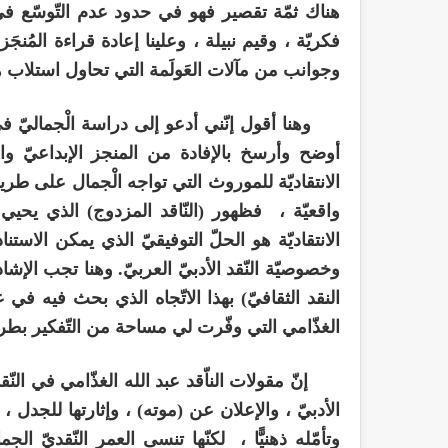
هناك ثمّة تقصير فهو في حدود عدم التّوسّع في
فكريّة ، وقيم نبيلة ، وعلينا إعادة قراءة المُنجَ
وجوانب من مآلات العَولَمة التي تحاول استلاب هُ
وهنا أقول إنّني أدعو إلى دراسة الْجماليّ في ا
أوضح وأرسخ بالإفادة من المنجز الإبداعيّ والنّ
الانتقاديّة للموروث التي تواجه الْجمال على طر
واقعيّة ، فظهور (النّاقد المزدوج) الذي يحيي
الانتقاديّة هو الحلّ التوفيقيّ الذي يمكن الاستنا
وخصوصيّة النّقد الأدبيّ العربيّ. وهنا تجب الإش
النقد الثقافيّ) بهذا الاتّجاه الذي بحث فيه في
الغذّامي التي وفّرت لي مساحة من التّفكير بطر
إنّ مقولات الناّقد عبد الله الغذّامي في النّقد ا
الأدبيّ ، والإعلان عن (موته) ، وإثارتها للجدل ،
وتأمّله ذهنيًّا ، لكنّها تنسى العمر النّقديّ ا