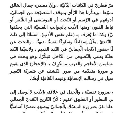
 فطريّ في الكائنات الذّكيّة ، وإنّ مصدره جمال الخالق
وّها ، ويذكّرنا هذا الرّأي بموقف المتصوّفة من الجماليّ.
أدواتهم في الرّسم أو النّحت أو الموسيقى أو الشّعر أو
تباط الفنون ومنها الأدب بالجوانب النّفسيّة التي يحقّقها
 وكذا ما يُعرَف بـ (علم نفس الأدب). استنادًا إلى ذلك
ّقديّ يمثّلُ إسقاطًا وسلوكًا نفسيًّا بديهيًّا ، والبحث عن
طًا حضور الاتّجاه الْجماليّ في النّقد القديم ، ولاسيّما النّقد
ْهُ يعتني بالنّصوص من الدّاخل مُبكّرًا، وهو يبحث في
سلمين الأعاجم والعرب ما عُرِفَ بـ (الإعجاز) الذي يقوم
و صورة متقدّمة من صور الكشف عن شعريّة التّعبير
يل في رسالته الإنسانيّة وقيمه الثّقافيّة أيضًا.
ورة نفسيّة ، والْجدل في علاقته بالأدب لا يوصل إلى
 التنظير أو التطبيق عقيم ؛ لأنّ التّاريخ النّقديّ الْجمالي
لنا نقرّ بضرورة التمسّك بالْجماليّ بوصفِهِ عنصرًا أساسيًّا