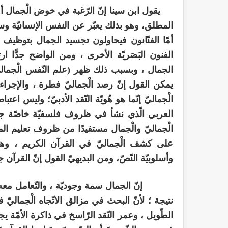
يقول ابن سينا إنّ الرّغبة في خوض الْجمال أمرٌ
المطلق، وهو بذلك يعبّر عن النفس الإنسانيّة وسم
أمّا الفنّانون فيحاولون تجسيد الجمال بتوظيف 
الفنون البَصَريّة الأخرى ، ومن الواضح جدًّا ار
الجمال ، وبسبب ذلك ظهر (علم النّفس الْجماليّ)
يمكن القول إنّ رصد الْجماليّ فطرة ، والإجراء الن
الْجماليّ إنّما هو هُويّة النّقد الأدبيّ؛ وليس اعتبا
العربي الّذي نشأ في ظروف فلسفيّة خاصّة جعلت
الْجماليّ والْجمال مستفيدًا من ظروف تعليم الم
على كشف الْجماليّ في القرآن الكريم ، وه
وأسلوبيّة النّصّ، ومن البديهيّ القول إنّ القرآن جم
إنّ الجمال سمة وجوديّة ، والتّعامل معه ضر
نتيجة ؛ لأنّ البحث في مزالق الاتّجاه الْجماليّ في
الطّويل ، وعمر النّقد الرّاسخ في ذاكرة الأمّة يجع