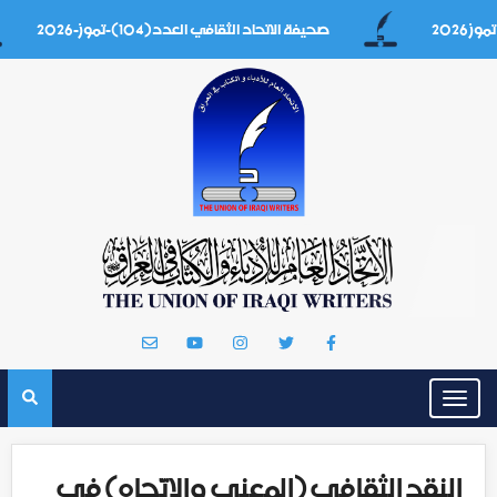
صحيفة الاتحاد الثقافي العدد(104)-تموز-2026
Toggle
navigation
النقد الثقافي (المعنى والاتّجاه) في