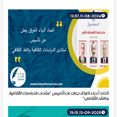
11-08-2024, 12:57
اتحاد أدباء العراق يعلن عن تأسيس "منتدى الدراسات الثقافية
والنقد الثقافي"
12-09-2025, 15:15