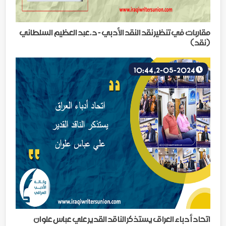
مقاربات في تنظير نقد النقد الأدبي - د.عبد العظيم السلطاني
(نقد)
2-05-2024, 10:44
اتحاد أدباء العراق يستذكر الناقد القدير علي عباس علوان