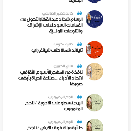
البصرية
خالد خضير الصالحي
الرسام شدّاد عبد القهّار التحول من
الغمامات السوداء لى الإشراق
والتنوعات اللونــيّة
طارق حربي
تايلاند شمالا حتى شيانغ راي
منال الحسن
نافذة من المهجر الأسبوع الثقافي
لاتحاد الأدباء ... صناعة الحياة بأبهى
صورها
ناجح المعموري
الريح تسطو على الاجوبة / ناجح
المعموري
ناجح المعموري
طائرة مبللة فوق الارض / ناجح