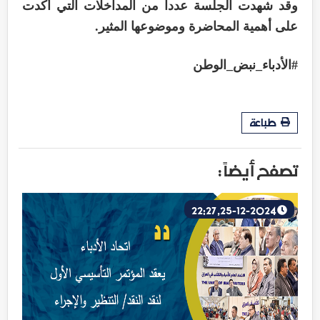
وقد شهدت الجلسة عدداً من المداخلات التي أكدت
على أهمية المحاضرة وموضوعها المثير.
#الأدباء_نبض_الوطن
طباعة
تصفح أيضاً :
25-12-2024, 22:27