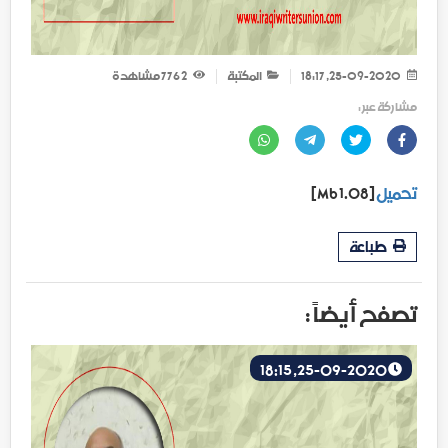
25-09-2020, 18:17
المكتبة
2 776
مشاهدة
مشاركة عبر :
تحميل
[1.08 Mb]
طباعة
تصفح أيضاً :
25-09-2020, 18:15