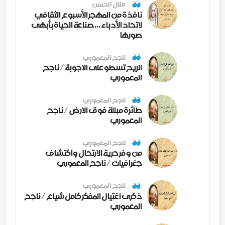
منال الحسن
نافذة من المهجر الأسبوع الثقافي
لاتحاد الأدباء ... صناعة الحياة بأبهى
صورها
ناجح المعموري
الريح تسطو على الاجوبة / ناجح
المعموري
ناجح المعموري
طائرة مبللة فوق الارض / ناجح
المعموري
ناجح المعموري
من وفر حرية الارتحال واكتشاف
جغرافيات / ناجح المعموري
ناجح المعموري
ذكرى اغتيال المفكر كامل شياع / ناجح
المعموري