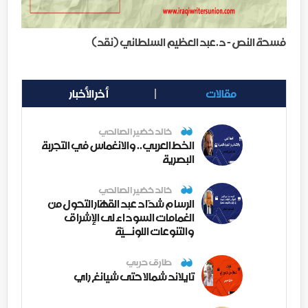
فسحة النص - د.عبد العظيم السلطاني (نقد)
مقالات
أخر الأخبار
خالد خضير الصالحي
الخط العربي.. والانغماس في التجربة
البصرية
خالد خضير الصالحي
الرسام شدّاد عبد القهّار التحول من
الغمامات السوداء لى الإشراق
والتنوعات اللونــيّة
طارق حربي
تايلاند شمالا حتى شيانغ راي