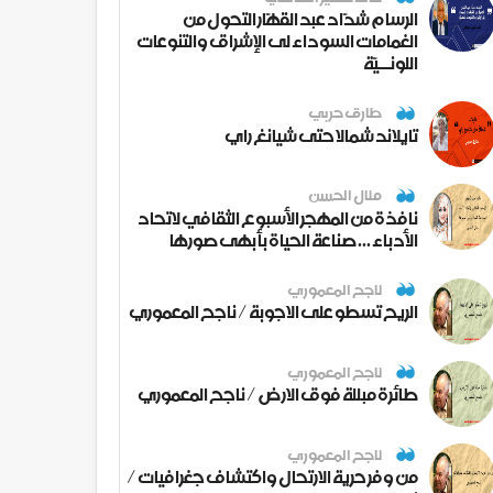
الرسام شدّاد عبد القهّار التحول من
الغمامات السوداء لى الإشراق والتنوعات
اللونــيّة
طارق حربي
تايلاند شمالا حتى شيانغ راي
منال الحسن
نافذة من المهجر الأسبوع الثقافي لاتحاد
الأدباء ... صناعة الحياة بأبهى صورها
ناجح المعموري
الريح تسطو على الاجوبة / ناجح المعموري
ناجح المعموري
طائرة مبللة فوق الارض / ناجح المعموري
ناجح المعموري
من وفر حرية الارتحال واكتشاف جغرافيات /