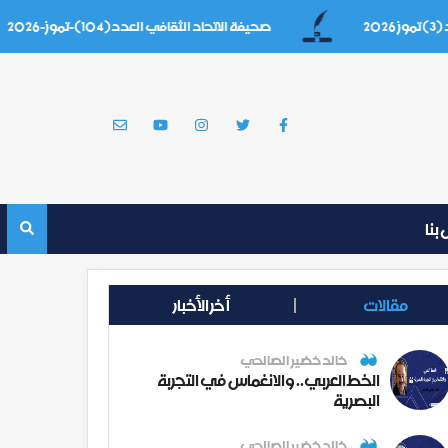
صحيفة الاتحاد الثقافي العدد(104)-تموز-2026
بنا
مقالات
أخر الأخبار
خالد خضير الصالحي
الخط العربي.. والانغماس في التجربة
البصرية
خالد خضير الصالحي