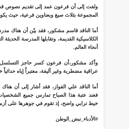
ولفت إلى أن فرعون عمد إلى تقديم نصوص ق
المجموعة بثلاث صيغ وبعناوين فرعية، حيث يكون 
أما الناقد قاسم مشكور، فقد بيّن أن هناك مد
أنحاء العالم.
وأكد مشكور،أن فرعون كسر حاجز التسلسل 
عراقية مضطربة وغير أليفة، معتبراً إياه حداثياً 
أما الناقد علي الفواز، فقد أشار إلى أن هناك ص
فعند عتبة هذا الصباح تمارس جميع الشخصي
خيط ترابي واضح، إذ تقوم في جوهرها على أز
#الأدباء_نبض_الوطن