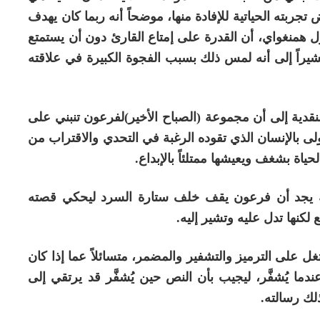
تجربته الحياتية للإفادة منها، موضحاً أنه ربما كان يهدف
ل همنغواي، أن القدرة على إمتاع القارئ دون أن يستمتع
مشيراً إلى أنه لمس ذلك بسبب الفجوة الكبيرة في علاقته
قدية إلى أن مجموعة (الصباح الأخير)لفرعون تنبني على
لى بالإنسان الذي تقوده الرغبة في التحدي والاقتراب من
لحياة بشغف ويعيشها ممتلئاً بالإبداع.
ة يجد أن فرعون يقف خلف ستارة السرد ليحكي قصته
 لكنها تدل عليه وتشير إليه.
ل على الترميز والتشفير والمضمر، متسائلاً عما إذا كان
ندما يُشفَّر، ليجيب بأن النص حين يُشفَّر قد يرتقي إلى
ذلك رسالته.