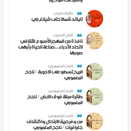
طارق حربي
تايلاند شمالا حتى شيانغ راي
منال الحسن
نافذة من المهجر الأسبوع الثقافي
لاتحاد الأدباء ... صناعة الحياة بأبهى
صورها
ناجح المعموري
الريح تسطو على الاجوبة / ناجح
المعموري
ناجح المعموري
طائرة مبللة فوق الارض / ناجح
المعموري
ناجح المعموري
من وفر حرية الارتحال واكتشاف
جغرافيات / ناجح المعموري