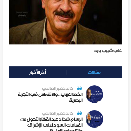
علي شبيب ورد
مقالات
أخر الأخبار
خالد خضير الصالحي
الخط العربي.. والانغماس في التجربة
البصرية
خالد خضير الصالحي
الرسام شدّاد عبد القهّار التحول من
الغمامات السوداء لى الإشراق
والتنوعات اللونــيّة