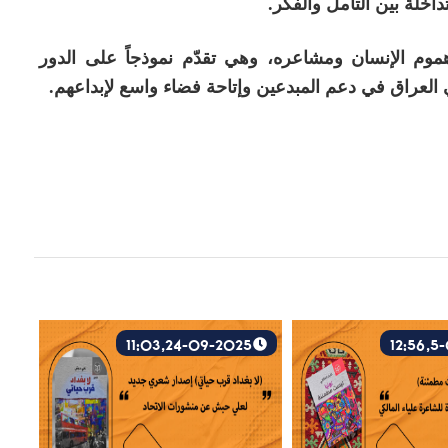
اخلة بين التأمل والفكر.
 الإنسان ومشاعره، وهي تقدّم نموذجاً على الدور
 في العراق في دعم المبدعين وإتاحة فضاء واسع لإبداعهم.
24-09-2025, 11:03