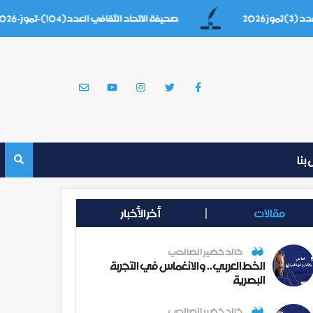
صحيفة الاتحاد الثقافي العدد(104)-تموز-2026
بنا
مقالات
أخر الأخبار
خالد خضير الصالحي
الخط العربي.. والانغماس في التجربة
البصرية
خالد خضير الصالحي