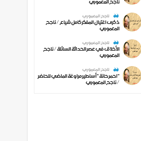
ناجح المعموري
ناجح المعموري
ذكرى اغتيال المفكر كامل شياع / ناجح
المعموري
ناجح المعموري
الأخلاق في عصر الحداثة السائلة / ناجح
المعموري
ناجح المعموري
" احمر حانة " أساطير مراوغة الماضي للحاضر
/ ناجح المعموري