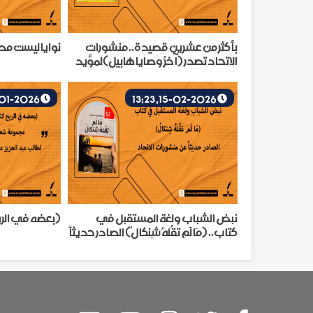
بأكثر من عشرين قصيدة.. منشورات
نوايا ليست مط
الاتحاد تصدر (آخرُ وصايا هابيل)لمؤيد
نجرس
3-01-2026, 15:32
15-02-2026, 13:23
نبض الشباب ولغة المستقبل في
(بعضه في الري
كتاب.. (مَا لَم تقُلهُ شِنكالْ) الصادر حديثاً
عن منشورات الاتحاد