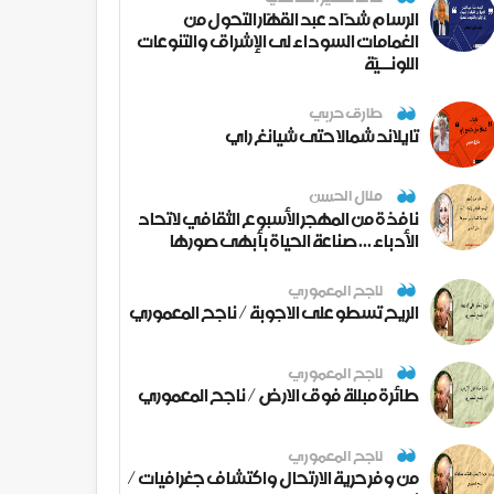
الرسام شدّاد عبد القهّار التحول من
الغمامات السوداء لى الإشراق والتنوعات
اللونــيّة
طارق حربي
تايلاند شمالا حتى شيانغ راي
منال الحسن
نافذة من المهجر الأسبوع الثقافي لاتحاد
الأدباء ... صناعة الحياة بأبهى صورها
ناجح المعموري
الريح تسطو على الاجوبة / ناجح المعموري
ناجح المعموري
طائرة مبللة فوق الارض / ناجح المعموري
ناجح المعموري
من وفر حرية الارتحال واكتشاف جغرافيات /