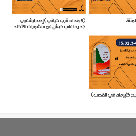
مئنة
(لا بغداد قرب حياتي) إصدار شعري
جديد لعلي حبش عن منشورات الاتحاد
ح كثير منه في القصب)