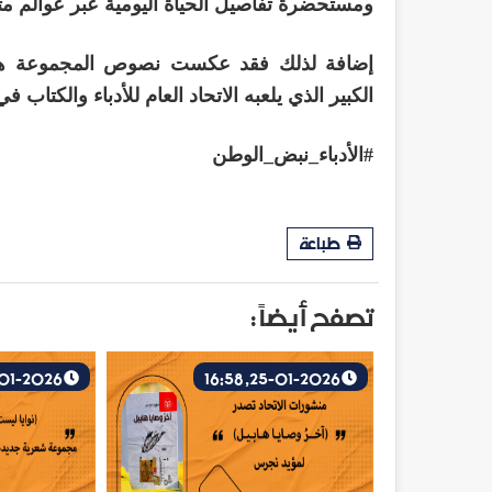
ومستحضرة تفاصيل الحياة اليومية عبر عوالم متد
إضافة لذلك فقد عكست نصوص المجموعة هموم
الكبير الذي يلعبه الاتحاد العام للأدباء والكتاب
#الأدباء_نبض_الوطن
طباعة
تصفح أيضاً :
5-01-2026, 12:56
25-01-2026, 16:58