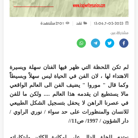
7-02-2023, 13:06
نقد
1 270
مشاهدة
مشاركة عبر :
لم تكن اللحظة التي ظهر فيها الفنان سهلة ويسيرة
الاهتداء لها ، لان الفن في الحياة ليس سهلاً وبسيطاً
وكما قال " موروا " يضيف الفن الى العالم الواقعي
مالا يستطيع ان يقدمه هذا العالم .... ولكن ما للفن
في عصرنا الراهن لا يحفل بتسجيل الشكل الطبيعي
للانسان والمنظورات على حد سواء / نوري الراوي /
دار الشؤون / 1997/ ص11//
نهتدي للخلق الدال على امكانية الكائن وابتكاراته