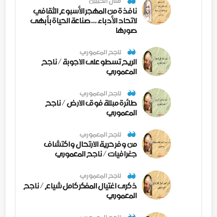
منال الحسن
نافذة من المهجر الأسبوع الثقافي
لاتحاد الأدباء ... صناعة الحياة بأبهى
صورها
ناجح المعموري
الريح تسطو على الاجوبة / ناجح
المعموري
ناجح المعموري
طائرة مبللة فوق الارض / ناجح
المعموري
ناجح المعموري
من وفر حرية الارتحال واكتشاف
جغرافيات / ناجح المعموري
ناجح المعموري
ذكرى اغتيال المفكر كامل شياع / ناجح
المعموري