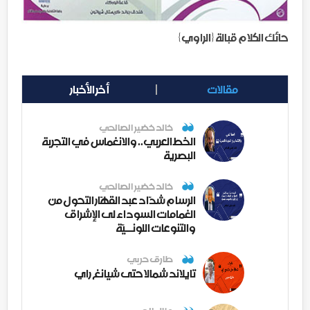
حائك الكلام قبالة {الراوي}
مقالات
أخر الأخبار
خالد خضير الصالحي
الخط العربي.. والانغماس في التجربة
البصرية
خالد خضير الصالحي
الرسام شدّاد عبد القهّار التحول من
الغمامات السوداء لى الإشراق
والتنوعات اللونــيّة
طارق حربي
تايلاند شمالا حتى شيانغ راي