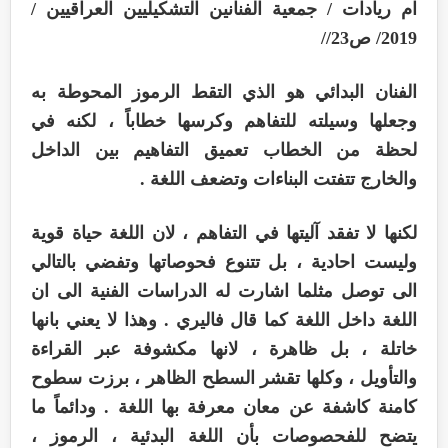
ام ريادات / جمعية الفنانين التشكيليين العراقيين /
2019/ ص23//
الفنان البدائي هو الذي التقط الرموز المحوطة به
وجعلها وسيلته للتفاهم وكرسها خطاباً ، لكنه في
لحظة من الخطاب تعميق التفاهيم بين الداخل
والخارج تتفتت البناءات وتضعف اللغة .
لكنها لا تفقد آليتها في التفاهم ، لان اللغة حياة قوية
وليست احادية ، بل تتنوع فحوصاتها وتفضي بالتالي
الى توصل مثلما اشارت له الدراسات الفنية الى ان
اللغة داخل اللغة كما قال فاليري . وهذا لا يعني بانها
خاتلة ، بل ظاهرة ، لانها مكشوفة عبر القراءة
والتأويل ، وكلها تقشر السطح الظاهر ، برزت سطوح
كامنة كاشفة عن معان معرفة بها اللغة . ودائماً ما
يتضح للفحصوصات بأن اللغة البدئية ، الرموز ،