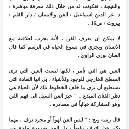
والنتيجة ، فتكونت له من خلال ذلك معرفة مباشرة /
د. عز الدين اسماعيل / الفن والانسان / دار القلم /
بيروت / ص16 .
لا يمكن ان يعرف الفن ، لأنه يجرب لعلاقته مع
الانسان ويجري في نسوغ الحياة في الرسم كما قال
الفنان نوري الراوي .
العين هي التي تأمر ، لكنها ليست العين التي ترى
السطح الخارجي للوجود وللأشياء ، بل انها النفاذة التي
تستطيع أن ترى ما خلف الخطوط تلك لأن الحياة هي
نظر الفنان المبدع ,. " حيز الفن السبل الى فهم الفن
وهو المشاركة خيالياً في مصادره .
قال رينيه ويج : " ليس الفن لهواً أو مجرد ترف ، مهما
يكن هذا الترف رفيعاً ، بل الفن ضرورة ملحة من