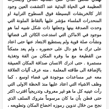
العظيمة في الحياة البدئية عند اكتشفت العين وجود
اثار كالخربشات البسيطة فوق السطوح الترابية او
المنحدرات الملساء مؤشر عليها بالتقاط الملونة التي
وحدت الصدفة بينها وجعلتها ذات شكل شبيه لما هو
موجود في الاماكن التي استدعت الكائن الى فضائها
ونشأت صلة قوية ولم يستطيع الابتعاد عنها حتى اعتاد
على ترك ما هو دال على حضوره ، ولم يعد متمكناً
من القطيعة مع ما وفره المكان من الفة وتغذية
مستمرة . حتى ادرك الانسان صداقة المكان العميقة
بالإضافة الى طاقته المعلمة . منه عرف آليات العلاقة
معه عبر مساعدات موجودة في فضاء اوسع ، كما
وظف الاشياء التي اعتاد عليها منذ الحظة الاولى التي
رأت عينيه كل ما هو غير معروف وتدريجياً اقترب اكثر
حتى فطن بأن ما كان مرسوماً متروك السلف الذي
نجح من خلال تدوين رموزه اخضاع المكان وتطويعه ،