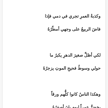
وكذبةُ العمرِ تجري في دمي فإذا
فاضَ الربيعُ على وجهي أمطّرُهُ
لكي أظلَّ صغيرَ الدهرِ يكبرُ ما
حولي وسوطُ فحيحِ الموتِ يزجرُهُ
وهكذا الناسُ كانوا كلُّهم ورقاً
يخضرُّ عمراً ليومٕ بانَ أصفرُهُ