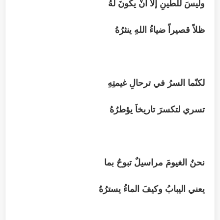
وليسَ للطينِ إلا أنْ يكونَ لهُ
ظلاً قصيراً ضياءُ اللهِ ينثرُهُ
لكنّما السرُ في ترحالِ غيمتِهِ
تسري لتكسرَ تاريخاَ يؤطرُهُ
نحنُ الغيومَ مراسيلٌ تبوحُ بما
يعني اليبابُ وكيفَ الماءُ يسترُهُ