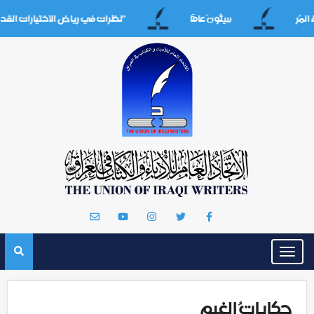
سِتُّونَ عامََا
"نظرات في رياض الاختيارات القديمة/المف
Toggle
navigation
حكاياتُ الغيم