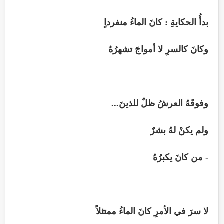
بدأُ الحكايةِ : كانَ الماءُ منفرداٍ
وكانَ كالسرِ لا أمواجَ تشهرُهُ
وفوقَهُ العرشُ ظلٌ للذينَ...
ولم يكنْ لهُ بشرٌ
- من كانَ يكبرُهُ
لا سرَ في الأمرِ كانَ الماءُ ممتثلاً