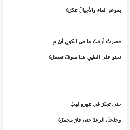
بموعدِ الماءِ والأجيالُ تنكرُهُ
فصرتُ أرقبُ ما في الكونِ أيُ يدٕ
تحنو على الطينِ هذا سوفَ تعصرُهُ
حتى تجبّرَ في تنورهِ لهبٌ
وجلجلَ الرعدُ حتى فارَ مجمرُهُ