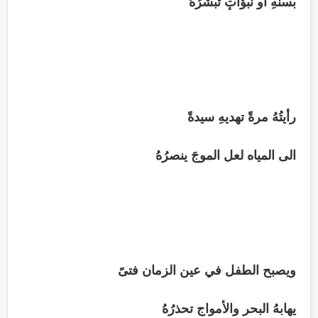
بسنهِ أو نبؤاتٕ تبشرُهُ
رأيتُهُ مرةً تهديهِ سيدةً
الى المياه لعل الموجَ ينصرُهُ
ويصبح الطفل في عين الزمان فتىً
يهابهُ البحر والأمواج تحذرُهُ