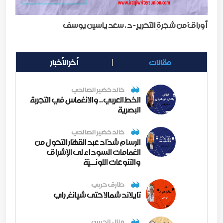
أوراقٌ من شجرةِ التَّحريرِ - د . سعد ياسين يوسف
مقالات
أخر الأخبار
خالد خضير الصالحي
الخط العربي.. والانغماس في التجربة
البصرية
خالد خضير الصالحي
الرسام شدّاد عبد القهّار التحول من
الغمامات السوداء لى الإشراق
والتنوعات اللونــيّة
طارق حربي
تايلاند شمالا حتى شيانغ راي
منال الحسن