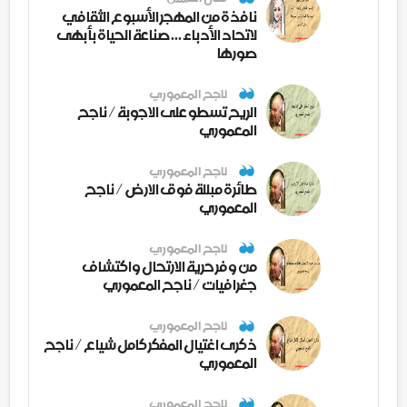
نافذة من المهجر الأسبوع الثقافي
لاتحاد الأدباء ... صناعة الحياة بأبهى
صورها
ناجح المعموري
الريح تسطو على الاجوبة / ناجح
المعموري
ناجح المعموري
طائرة مبللة فوق الارض / ناجح
المعموري
ناجح المعموري
من وفر حرية الارتحال واكتشاف
جغرافيات / ناجح المعموري
ناجح المعموري
ذكرى اغتيال المفكر كامل شياع / ناجح
المعموري
ناجح المعموري