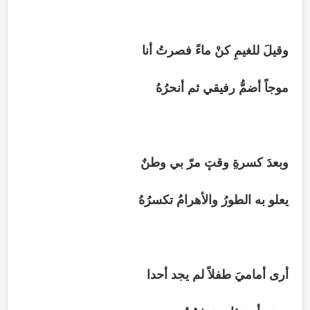
وقيلَ للغيمِ كنْ ماءً فصرتُ أنا
موجاً أضمُّ رفيقي ثم أنحرُهُ
وبعدَ كسرةِ وقتٕ مرّ بي وطنٌ
يعلو به الطورُ والأهرامُ تكسرُهُ
أرى أماميَ طفلاً لم يجد أحدا