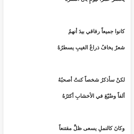
كانوا جميعاً رفاقي بيدَ أنهمُ
شعرٌ يخافُ ذراعُ الغيبِ يسطرُهُ
لكنْ سأذكرُ شخصاً كنتُ أصحبُهُ
ألفاً وضُيّعَ في الأخشابِ أكثرُهُ
وكانَ كالنملِ يسعى ظلَّ مقتنعاً