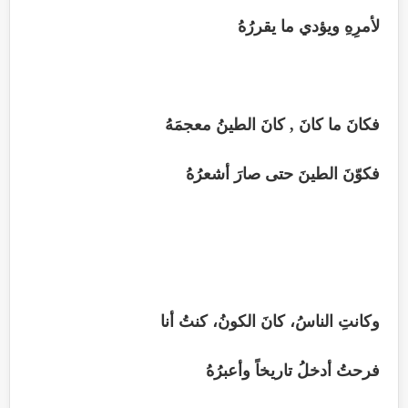
لأمرِهِ ويؤدي ما يقررُهُ
فكانَ ما كانَ , كانَ الطينُ معجمَهُ
فكوّنَ الطينَ حتى صارَ أشعرُهُ
وكانتِ الناسُ، كانَ الكونُ، كنتُ أنا
فرحتُ أدخلُ تاريخاً وأعبرُهُ