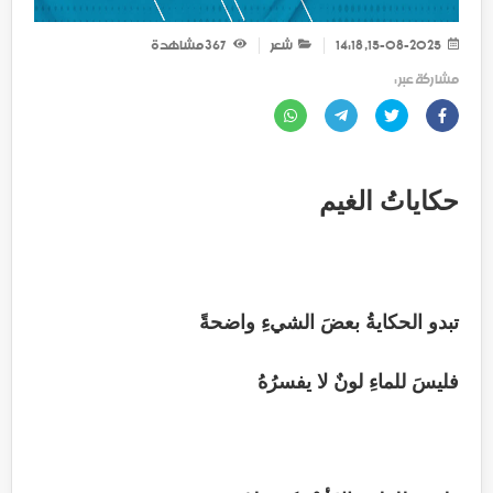
15-08-2025, 14:18
شعر
367
مشاهدة
مشاركة عبر :
حكاياتُ الغيم
تبدو الحكايةُ بعضَ الشيءِ واضحةً
فليسَ للماءِ لونٌ لا يفسرُهُ