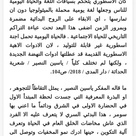
كان الاسطوري يتحكم بسياقات اللغة والحياة اليومية
للناس وجعلها لغة يومية محملة بالميثولوجيا دون ان
تمارسها ، اي الابقاء على الروح البدائية مضمرة
وبمرور الزمن اضفى هذا البعد تحت عباءة التراكم
التاريخي للحياة الاجتماعية . فالحياة اليومية تحمل اجنة
اسطورية غير قابلة للتوليد ، لان الادوات الاهية
الاسطورية القديمة قد عطلتها ادوات النهضة الجديدة
، ولكنها لم تختلف كلياً / ياسين النصير / شعرية
الحداثة / دار المدى / 2018/ ص104.
ما قاله المفكر ياسين النصير ، يمثل التقاطاً للتجوهر ،
او البذرة المعرفية التي جسدت لحظة المبتدأ الاول
في الحضارة الاولى في الشرق ودائماً ما اعني بها
سومر ، هذا البدئي السري لا يتعرف عليه الا الفرد
الذي عاش مخاضات الخلق العام في الحياة وتعرف
آلية التكوين ، حينها ادرك نمو المخفيات وتوصل الى