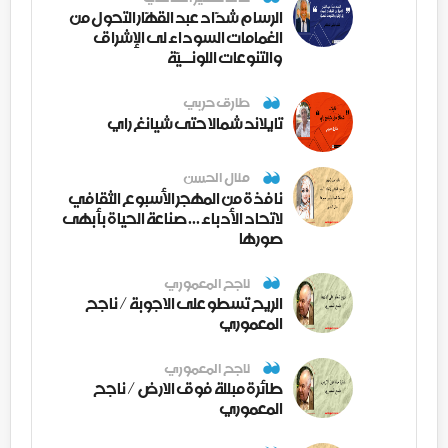
الرسام شدّاد عبد القهّار التحول من
الغمامات السوداء لى الإشراق
والتنوعات اللونــيّة
طارق حربي
تايلاند شمالا حتى شيانغ راي
منال الحسن
نافذة من المهجر الأسبوع الثقافي
لاتحاد الأدباء ... صناعة الحياة بأبهى
صورها
ناجح المعموري
الريح تسطو على الاجوبة / ناجح
المعموري
ناجح المعموري
طائرة مبللة فوق الارض / ناجح
المعموري