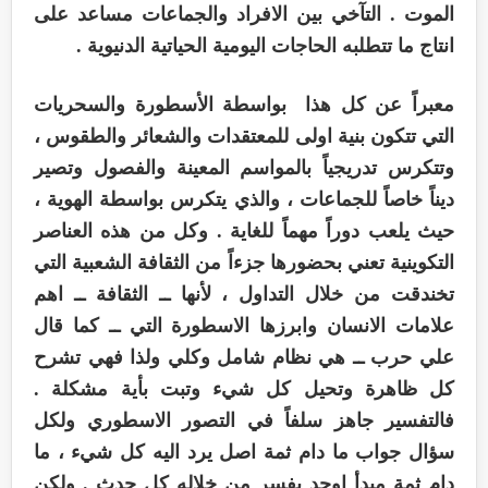
الموت . التآخي بين الافراد والجماعات مساعد على
انتاج ما تتطلبه الحاجات اليومية الحياتية الدنيوية .
معبراً عن كل هذا بواسطة الأسطورة والسحريات
التي تتكون بنية اولى للمعتقدات والشعائر والطقوس ،
وتتكرس تدريجياً بالمواسم المعينة والفصول وتصير
ديناً خاصاً للجماعات ، والذي يتكرس بواسطة الهوية ،
حيث يلعب دوراً مهماً للغاية . وكل من هذه العناصر
التكوينية تعني بحضورها جزءاً من الثقافة الشعبية التي
تخندقت من خلال التداول ، لأنها ــ الثقافة ــ اهم
علامات الانسان وابرزها الاسطورة التي ــ كما قال
علي حرب ــ هي نظام شامل وكلي ولذا فهي تشرح
كل ظاهرة وتحيل كل شيء وتبت بأية مشكلة .
فالتفسير جاهز سلفاً في التصور الاسطوري ولكل
سؤال جواب ما دام ثمة اصل يرد اليه كل شيء ، ما
دام ثمة مبدأ اوحد يفسر من خلاله كل حدث . ولكن