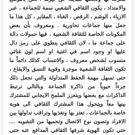
والامتداد ، يكون الثقافي الشعبي سمة للجماعة ، عبر
الازياء ، الوشم ، الرقص ، الغناء ، المقابر ، كل هذا ما
جعل منها جماعات تحاورية . ومعروف بأن بعض
المكونات الخاصة للثقافة الشعبية ، فيها حمولات دالة
على جماعة ما ، لان الثقافي ينطوي على رمز دال
عليها او وجود اسم في اغنية او اسم لون غنائي
منسوب لشخص معروف ، والانتساب كذلك دائماً ما
تكون الثقافة الشعبية موجزة وقوية النسق والايقاع ،
حتى تسهل مهمة الحفظ المتداولة والتي تجعل ذلك
جزءاً حيوياً من ذاكرة الجماعة وبالتالي ترتبط
الذاكرات مع بعضها ويتعزز الملمح الايجابي للمشترك
بينها معاً ويتحول هذا المشترك الثقافي الى هوية
خاصة بالجماعات ، تعتز بها وتغذيها وتراقب تداولها بين
الافراد وتصون نوع الاتصال وتحميها من التشويه ....
حتى تكون الهوية شرفها الثقافي المدافع عنه حتى