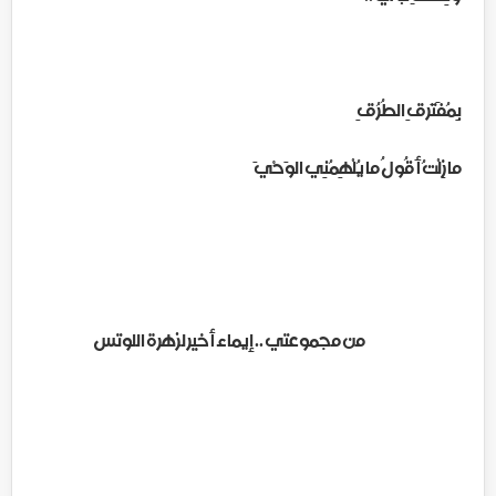
بِمُفَتَرقِ الطُرُقِ
مازِلْتُ أَقُولُ ما يُلْهِمُنِي الوَحْيَ
من مجموعتي .. إيماء أخير لزهرة اللوتس