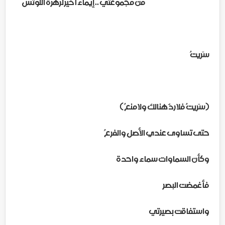
من مجموعتي .. إيماء أخير لزهرة اللوتس
سَريتُ
(سَريتُ فلا ردٌ هنالك ولا منعُ )
حتى تساوى عندي الأصل والفرعُ
وكأن السماوات سماء واحدة
فأغمضت البصر
واستفاقت بصيرتي