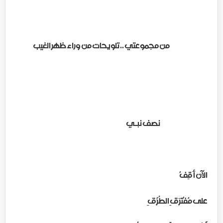
من مجموعتي .. تلويحات من وراء ظهر الغيب
نصف نبـي
الآن أَقِفُ
على مُفْتَرَقِ الطُرُقِ