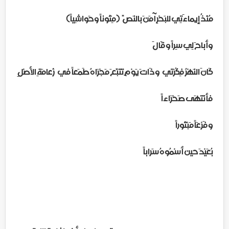
مُنْذُ إِيماءَتِي للبَحْرِ آمَنَ بالنَصِّ (مِتُوناً وحَواشِياً)
وأَباحَ لِي سِراً وقَالَ
كَانَ النَهْرُ فِكْرَتي وذَاتَ يَوْمٍ تَتَبَّعَ مَجْرَاهُ طَمَعاً في زَعامَةِ الأصْلِ
فأنْتَهَى صَحْرَاءاً
وفَرْعَاً مَبْتُوراً
بُعَيْدَ حين أَسْمُوهُ سَراباً