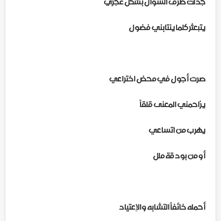
جدلت طرف السؤال بشكل غجري
يتبعثر كلما ينتابني فضول
صرت أجول في محض اختراعي
يزاحمني المعنى قلقاً
يهرب من اتساعي
أو من بودقة ملل
أحمله خائفاً التشابه والاِعتياد