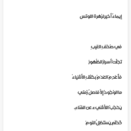
إيماءٌ أخير لزهرة اللوتس
في صُحُفِ الغَيبِ
تَجَلَّتْ أسرارُ الظُهورْ
فأُعْدِمَ العَدَمُ بخَلْقِ الأشْياءْ
ما الوُجُودُ إِلاّ فاصِلٌ زَمَني
يَحْجُبُ اللاَّشَيء عن الفَناءِ،
كَحُلْمٍ يَسْتَظِلُ النَومْ