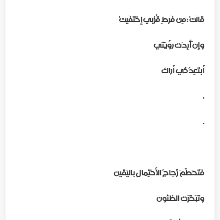
قالَتْ : مِن فَرطِ قُرْبي إخْتَفَيتْ
وإنْ أرِدْت رؤيَتي
أبتَعِدُ كي أراك
.
.
فَتَحَطَّمَ زُجاجُ الأحْتِمالِ باليَقين
وتَبَخَّرَت الظنُون