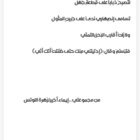
لتُصبِحَ ذُباباً على قِطعةِ جَهل
تَسامى إنصِهارِي نَدىً على جَبينِ المثُول
ولازلتُ أُقارِب البَحرَ بالتَمنِّي
فتَبَسَّمَ وقال :(إدْنَيتَني مِنك حتى ظَنَنْتُ أَنَّك أَنِّي)
من مجموعتي .. إيماء أخير لزهرة اللوتس