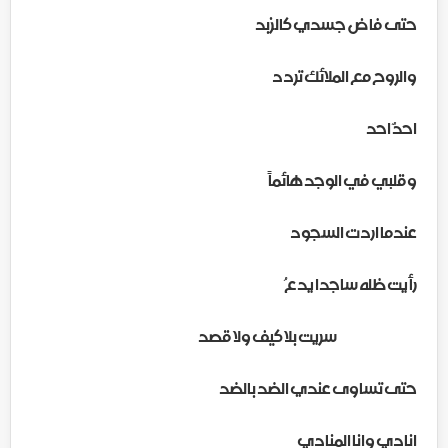
حتى فاض جسدي كالزبد
والروح مع الملائك تردد
احدٌ احد
وقلبي في الوجد هائماً
عندما اردت السجود
رأيت ظله ساجدا يدعُ
سريت بلا كيف ولا قصد
حتى تساوى عندي الضد بالضد
انادي وانا المنادي