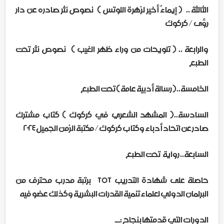
الثالثة .. ( إيماءٌ أخير لزهرة اللوتس ) نصوص نثر صادره عن دار
رؤى / كركوك
والرابعة .. ( تلويحات من وراء ظهر الغيب ) نصوص نثر تحت
الطبع
الخامسة..( رسالة أدبية عامة ) تحت الطبع
السادسة..( المشهد الشعري في كركوك ) كتاب مشترك
صادر عن اتحاد أدباء وكتاب كركوك/ مكتبة الزمن الجميل ٢٠٢٤
السابعة.. رواية تحت الطبع
حاصلة على شهادة التدريب TOT برتبة مدرب محترف من
البرلمان الدولي لعلماء تنمية القدرات البشرية وكذلك عضو فيه
الدورات التي قدمتها بنجاح :ــ