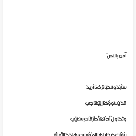
آمَنَ بالنَصِّ
سَأَبْدُو للحَيَاةِ كَمَا أُرِيدُ
قَدْ يَسُوؤُهَا إِبْتِهَاجِي
وتُحَاولُ أَنْ تَمْلأَ طُرُقَاتِ سَعْيِّي
بِرُفَاتِ ضَحَايَاها المـُؤْمِنين بِها حَدَّ الثَمَالَةِ