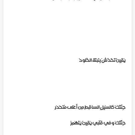
يَقِينٌ تَخَدَّشَ بِنَبتَة الخُلودْ
جِئتُكَ كالسَيلِ الساقِطِ مِن أعَلى مُنْحَدَرٍ
جِئْتُكَ وفي قَلْبي يَقِينٌ يَنْهَمِرْ