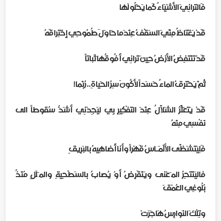
فَالتَرانِيَ الأشْيَاءُ كَما يَحْلُو لَها
قَدْ يَغْتاظُ مِنِّيَ السَقْفُ عِنْدَما حَاوَلَ طُمُوحِي إِخْتِراقَهُ
قَدْ تَنْتَفِضُ الأرْضُ حِينَ تَرانِي أَفُوقُها ثَباتاً
ثُمَّ يَحْتَرِقُ الماءُ حَسَداً لأكُونَ سِرُ الحَياةِ.. رُبَّما!
قَدْ يَتَعَثَّرُ الشَلاَّلُ عِنْدَ التَفْكِيرِ بِي ليَجِدْنِي أَشَدُّ سُقوطاً الى
نَفْسِي مِنْهُ
فَلِيَتَشَظَّى الألْمَـاسُ قَهْراً وأَنا أُضاهِيهُ بالبَرِيقِ
فاليَنْتَحِرُ المـَعْنى ويَنْقَرِضُ أوْ يُصابُ بالسَطْحِيةِ والمـَلَلِ مُنْذُ
بُلُوغِي العُمْقَ
وتِلْكَ النَوارِسُ هَاجَرَتْ