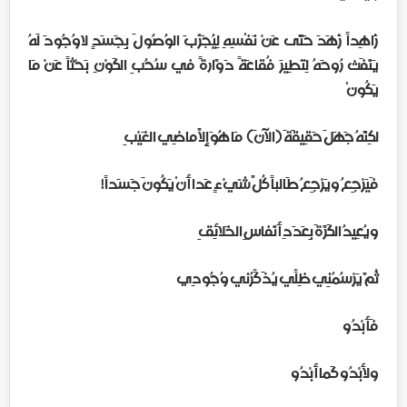
زَاهِداً زَهَدَ حَتَّى عَنْ نَفْسِهِ لِيُجَرِّبَ الوُصُولَ بِجَسَدٍ لاوُجُودَ لَهُ
يَنْفَث رُوحَهُ لِتَطِيرَ فُقاعَةً دَوَّارةً في سُحُبِ الكَوْنِ بَحْثاً عَنْ مَا
يَكُونْ
لكِنَّهُ جَهَلَ حَقِيقَةَ (الآنَ) مَا هُوَ إِلاّ مَاضِي الغَيْبِ
فَيَرْجِعُ ويَرْجِعُ طَالباً كُلَّ شّيْءٍ عَدا أَنْ يَكُونَ جَسَداً!
ويُعِيدُ الكَرَّةَ بِعَدَدِ أَنْفاسِ الخَلائِقِ
ثُمَّ يَرْسُمُنِي ظِلِّي يُذَكِّرُني وُجُودِي
فَأَبْدُو
ولأبْدُو كَما أبْدُو