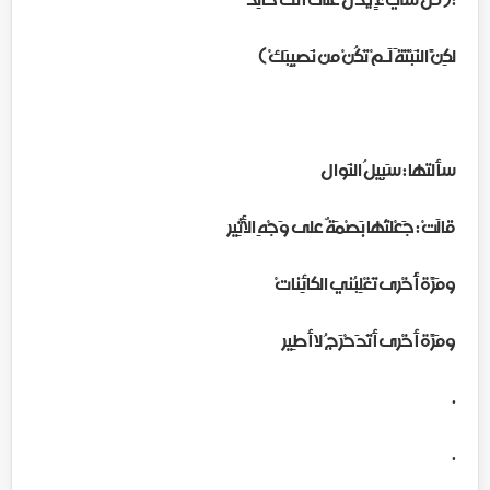
لكِنَّ النَبْتَةَ لَـمْ تَكُنْ من نَصيِبَكْ )
سألتها : سَبِيلُ النَوال
قالَتْ : جَعْلتُها بَصْمَةٌ على وَجْهِ الأثِير
ومَرَّة أُخْرى تَغْلِبُني الكائِناتْ
ومَرَّة أخْرى أتَدَحْرَجُ لا أطِير
.
.