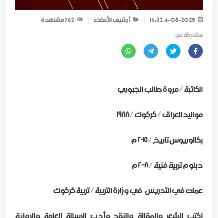
4-08-2025, 16:32
أرشيف الأعضاء
762
مشاهدة
مشاركة عبر :
الكاتبة / مروة طالب الجبوري
مواليد العراق / كركوك /١٩٨٨
بكالوريوس تاريخ / ٢٠١٥ م
دبلوم تربية فنية / ٢٠٠٨ م
عملت في التدريس في وزارة التربية / تربية كركوك
اكتب الشعر والمقالة والنقد وأدب الرسالة العامة والرواية