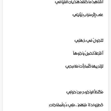
أُشَاهِدُ ما خَلَّفَهُ هَذَيانُ الفَيَافي
على إِثْرِ سَرابِ رُؤْيَاي
تَتَجَولُ في ذِهْنِي
أَقْنِعَةٌ تَحْمِلُ وُجُوهاً
تَرْتَدِيها كُلَّما رَأَتْ مَلامِحِي
مُكْتَظُّ الوُجُودِ مِنْ حَوْلِي
كَطِرْوادَةَ مُبْهَمٌ .. مَلِيءٌ بالُمفَاجَاتِ