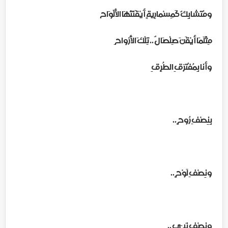
ومُتَشابِكٌ كَمِسْمارِيةٍ أَيْقَنْتُهَا الأَلْوَاح
مِثْلَمَا أيْقَنَ صِلْصَالٌ .. تِلْكَ الأَرْواح ِ
وأنا بِمُفْتَرَقِ الطُرِقِ
بِنِصْفِ رُوح ٍ..
ونِصْفِ لَوْح ٍ..
ونِصْفِ نَبـِي ..