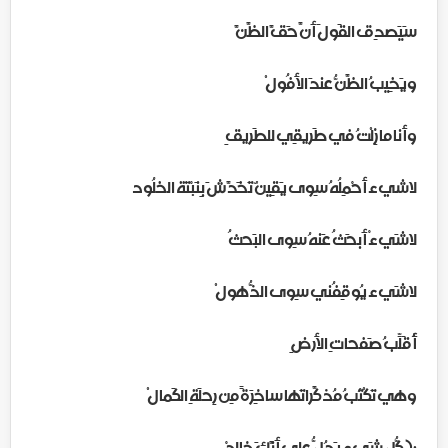
سَيَصدِق القَولَ أَنَّ حَقَّ الظَّنَّ
ويَخِيبُ الظَّنُّ عندَ الأفُولْ
وأنا مازِلْتُ في طَريقِي للطَريقِ
لاشيء أحْمِلُهُ سِوى يَقِينٌ تَخَدَّشَ بِنَبْتَة الخلُود
لاشَيءْ أَبحَثُ عَنهُ سِوى البَحثُ
لاشَيء يُوقِفُني سِوى الذُّهولْ
أُقَلِّبُ صَفحاتِ الأرضِ
وهي تَكْتُبُ مُذكَّراتَها ساخِرَةً مِن رِحلَةِ الكَمالْ
:( كُّل شَيءٍ يَدُلُّ على أَنَّكَ خالِدْ