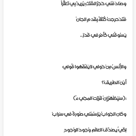
وصَادَفَني حَجَرُ الشَّكِ يُريدُ بِي تَعَثُّراً
فَتَدَحرجتُ كُتْلَةٌ بِقَدمِ الجانْ
يَسُوقُني كَأمْرٍ في قَدَرْ ..
والأِنسُ مِنْ حَولي لايَفْقَهوا قُولي
أَيْنَ الطَريقْ؟
:(سَيَظْهَرُ إِنْ قَرْرَّتَ المجَيءْ)
وكان الجَوابُ يَرْسُمُني صُورةٌ في سَرابْ
لِكَي ُيصَدِّقَ العالَم وُجودَ الوُجودِ