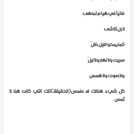
فانياً في هيام تماهى
لا بل تلاشى
كما يمحو الليل ظلُ
سريت ولا نهار ولا ليلُ
ولاصوت ولا همس
كل شيء هنالك له ملمس(الحقيقة)تلك التي كانت هنا لا
تُمس