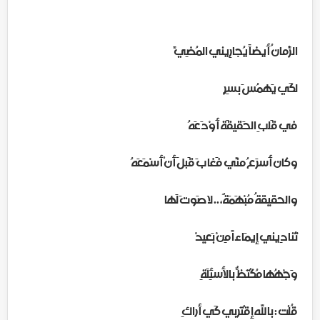
الزَّمانُ أَيضاً يُجارِيني المُضِيَّ
لكَي يَهمُسَ بسِرٍ
في قَلبِ الحَقيقَة أَوْدَعَهُ
وكان أَسرَعُ منِّي فَغابَ قَبلَ أنْ أسْمَعَهُ
والحقيقةُ مُبْهَمَةٌ، .. لا صَوتَ لَها
تُنادِيني إيمَاءاً مِنْ بَعيدْ
وَجْهُها مُكْتَظٌّ بالأسئِلَةِ
قُلْت : بالله إقْتَربي كَي أراكِ