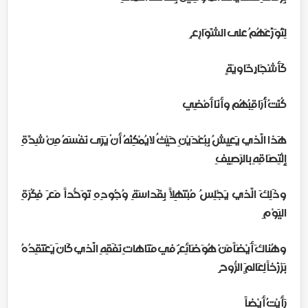
لِتُوَزِّعَهُمُ على الشَّوَارِع ِ
كَأشْجَارٍ خَاويَةٍ
كُنْتُ أُرَاقِبُهُم وأنَا أَمْضِي
هَذا الَّذي يَعِيشُ بِبُعْدَيْنِ حَيْثُ لايُمْكِنُهُ أنْ يَرَى نَفْسَهُ مِنْ شِدَّةِ
إِلْتِصَاقِهِ بالرَصِيفِ
وذَلِكَ الَّذي يَجْلِسُ مُبْتَهِلاً بِقَداسَةِ وُجُودِهِ تَوَحُّداً مَعَ فِكْرَةِ
اليَوْم ِ
وهُناكَ أَيْضَاً مَنْ هُوَ ضَائِعٌ في مَتَاهاتِ نَفَقِهِ الَّذي كَانَ يَعْتَقِدُهُ
بَرْزَخاً لِعَالمَ ٍ الرُّوح ِ
رَأَيْتُ أَيْضاً