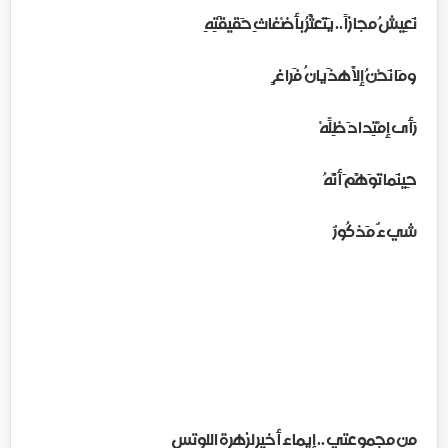
نَعِيشُ مجازاً .. يَتَعثَّرُ بأضْغاثِ حَقيقَتِهِ
ومَا نَحْنُ إلاّ هَذَيانُ فَراغ ٍ
رَأى إمْتِدادَ ظِلِّهْ
حِينَما تَوَهَّمَ أنَّهُ
شيءٌ مَذكُورٌ
من مجموعتي .. إيماء أخير لزهرة اللوتس