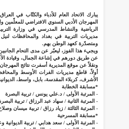
يبارك الاتحاد العام للأدباء والكتّاب في العرا
المهرجان الأدبي السنوي الافتراضي للمعلّمين وا
مديريات التربية في بغداد والمحافظات لنيل ال
ومتصدّرة كعهد الوطن بهم.
ويجيء هذا الفوز، ليعبّر عن مدى التحام الجانبين
عن طريق دورهم في إشاعة الجمال، وقيادة الأجيال
ونقلاً عن موقع المديرية أسفرت نتائج المهرجا
أولاً، قاطع مديريات الفرات الأوسط والمحا
الأشرف، كربلاء المقدسة، بابل، واسط، الديوانية
*مسابقة الخطابة
- المرتبة الأولى / د.علي يونس / تربية البصرة
- المرتبة الثانية / سهاد عبد الرزاق / تربية البص
- المرتبة الثالثة / زياد رزاق / تربية ميسان وصلاح
*مسابقة المسرحية
- المرتبة الأولى / سعد هدابي / تربية الديوانية 