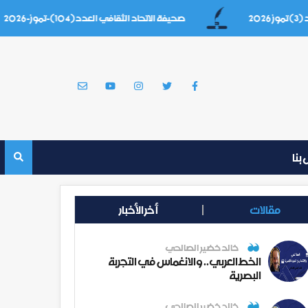
صحيفة الاتحاد الثقافي العدد(104)-تموز-2026
بنا
مقالات
أخر الأخبار
خالد خضير الصالحي
الخط العربي.. والانغماس في التجربة
البصرية
خالد خضير الصالحي