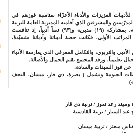
ق للأديبات العزيزات والأدباء الأعزّاء بمناسبة فوزهم في
لمدرّسين والمشرفين الذي أقامته المديرية العامة للتربية
الرياضية والنشاط المدرسي في وزارة التربية، بمشاركة (١٩) مديرية و(٩٣) نصاً أدبياً، إذ تنافست
مراتب الأولى، فكانت حصة أديباتنا وأدبائنا متسيّدةً،
 الأدبي والتربوي، والتكامل المعرفي الذي يمارسة الأدباء
 تعليمياً، ورفد المجتمع بقيم الجمال والأصالة.
ن عن فوز السيدات والسادة:
فظات الجنوبية وتشمل ( بصرة، ذي قار، ميسان، النجف
)
رة ومهند رعد تموز / تربية ذي قار
 عبد الستار / تربية القادسية
وعباس منعثر / تربية ميسان