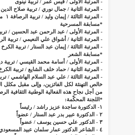
- المرتبة الأولى / قيس عمر / تربية نينوى
- المرتبة الثانية / جمال نوري / تربية صلاح الدين
- المرتبة الثالثة / إيمان وليد / تربية الرصافة ١ مهند مهدي عبد الله / تربية كركوك
*مسابقة المسرحية
- المرتبة الأولى / عبد الرحمن عبد الحسين / تربي
- المرتبة الثانية / أشواق علي النعيمي / تربية الرصافة ١ وعزت مانع / ترب
- المرتبة الثالثة / إيمان عبد الستار / تربية الكرخ ٢ ومريم حميد / تربية الرصافة٣
*مسابقة الشعر
- المرتبة الأولى / أسامة محمد القيسي / تربية دي
- المرتبة الثانية / حماد خلف الشايع / تربية الكر
- المرتبة الثالثة / علي عبد السلام الهاشمي / ترب
خالص التهنئة لكل الفائزين، وإلى مقبل مكلل ال
من أجل نجاح هذه الفعالية الوطنية الثقافية الر
*اللجنة المحكّمة:
١- الدكتورة ساجدة عزيز راشد / رئيساً
٢ - الدكتورة عبير بدر عبد الستار / عضواً
٣ - الدكتور علي حسين يوسف / عضواً
٤ - الشاعر الدكتور عمار سلمان عبيد المسعودي / عضواً