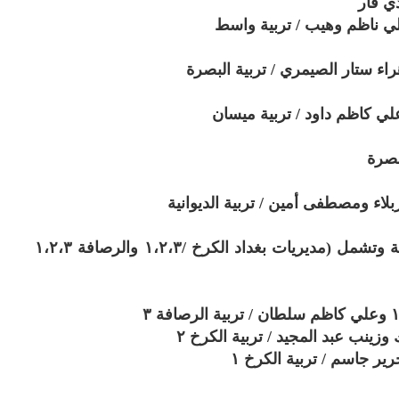
ذي قار
وعلي ناظم وهيب / تربية واسط
هراء ستار الصيمري / تربية البصرة
 وعلي كاظم داود / تربية ميسان
لبصرة
ربلاء ومصطفى أمين / تربية الديوانية
ثانياً، قاطع مديريات بغداد والمحافظات الشمالية وتشمل (مديريات بغداد الكرخ /١،٢،٣ والرصافة ١،٢،٣
ك وزينب عبد المجيد / تربية الكرخ ٢
رير جاسم / تربية الكرخ ١