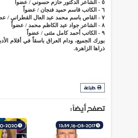
٥ - الشاعر الدكتور حازم حسوني / عضواً
٦ - الكاتب قاسم حميد فنجان / عضواً
٧ - القاص باسم محمد عبد العال القطراني / عضواً
٨ - الشاعر جواد عبد الكاظم محمد / عضواً
٩ - الكاتب أحمد كامل مثنى / عضواً
بورك الجميع، ودام العراق باسقاً في أقلام الأدب
ذراها الزاهرة.
طباعة
تصفح أيضاً :
23-10-2020, 17:42
16-05-2017, 13:59