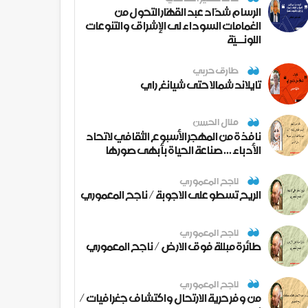
الرسام شدّاد عبد القهّار التحول من
الغمامات السوداء لى الإشراق والتنوعات
اللونــيّة
طارق حربي
تايلاند شمالا حتى شيانغ راي
منال الحسن
نافذة من المهجر الأسبوع الثقافي لاتحاد
الأدباء ... صناعة الحياة بأبهى صورها
ناجح المعموري
الريح تسطو على الاجوبة / ناجح المعموري
ناجح المعموري
طائرة مبللة فوق الارض / ناجح المعموري
ناجح المعموري
من وفر حرية الارتحال واكتشاف جغرافيات /