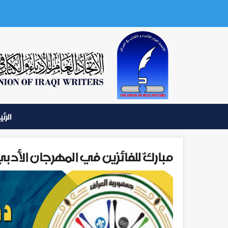
الرئ
مباركٌ للفائزين في المهرجان الأدبي ل