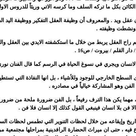
ها الكائن بكل ما تركه السلف وما كرسه الاتي وريثاً للدروس الا
سان عقل ويد . والمعروف أن وظيفة العقل التفكير ووظيفة اليد ا
ل ونشطت وظيفته .
 راح العقل يربط من خلال ما استكشفته الايدي بين العقل وال
ار القلم / بيروت / ص16 .
الانسان ويجري في نسوغ الحياة في الرسم كما قال الفنان نوري
ى السطح الخارجي للوجود وللأشياء ، بل انها النفاذة التي تست
الفن وهو المشاركة خيالياً في مصادره .
 ، مهما يكن هذا الترف رفيعاً ، بل الفن ضرورة ملحة من ضرو
ا فن بلا انسان فينبغي القول كذلك إلا انسان فلا فن .
تاريخ وإيقاعه من خلال لحظات التنوير التي تطمس لحظات الس
يه ، حتى ان ميراث الحضارة الرافدينية بمراحلها مجتمعية مرور