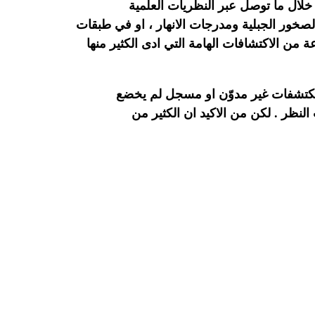
 د . جمال الدين الخضور / دار الحصاد / دمشق 2017/ ص7// عن ذلك من خلال ما توصل عبر النظريات العلمية
صخور الجبلية ومدرجات الانهار ، او في طبقات
من الاكتشافات الهامة التي ادى الكثير منها
 المكتشفات غير مدوّن او مسجل لم يخضع
لنظر . لكن من الاكيد ان الكثير من