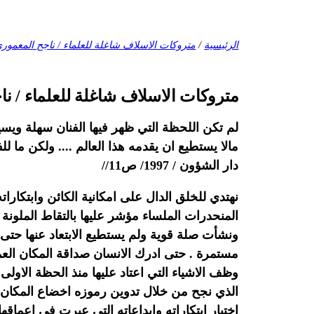
الرئيسية
/
متروكات الاسلاف شاغلة للعلماء / ناجح المعمور
متروكات الاسلاف شاغلة للعلماء / ن
لم تكن اللحظة التي ظهر فيها الفنان سهلة ويسير
مالا يستطيع ان يقدمه هذا العالم .... ولكن ما
دار الشؤون / 1997/ ص11//
نهتدي للخلق الدال على امكانية الكائن وابتكارا
المنحدرات الملساء مؤشر عليها بالتقاط الملونة
ونشأت صلة قوية ولم يستطيع الابتعاد عنها حتى 
مستمرة . حتى ادرك الانسان صداقة المكان العم
وظف الاشياء التي اعتاد عليها منذ الحظة الاول
الذي نجح من خلال تدوين رموزه اخضاع المكان وت
اختبار ابتكاراته وابداعاته التي عبرت في اعماقه