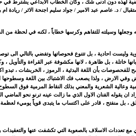
 لهذه دون ادنى شك ، وكان الخطاب الابداعي يشترط في حركت
ل / د. عاصم عبد الامير / جواد سليم اجنحة الاثر / ريادة ام ري
ه وجعلها وسيلته للتفاهم وكرسها خطاباً ، لكنه في لحظة من ال
اة قوية وليست احادية ، بل تتنوع فحوصاتها وتفضي بالتالي الى تو
 بانها خاتلة ، بل ظاهرة ، لانها مكشوفة عبر القراءة والتأويل
ح للفحصوصات بأن اللغة البدئية ، الرموز ، الخربشات ، تبدو اك
أرض وفي الارض ، ولذا يصعب فك الاشتباك بين اللغة وسطوحها ا
سامية وعالية الشعرية والمعني بذلك النقاط المرمية فوق الس
د ان يقوله الفنان الاول الذي ما زالت عينه ترنو نحو الماضي 
ق ، بل منفتح ، قادر على اكتساب ما يتبدى قوياً يوميء لعظمة 
 مع تعددات الاسلاف بالصعوبة التي تكشفت عنها والتعقيدات 