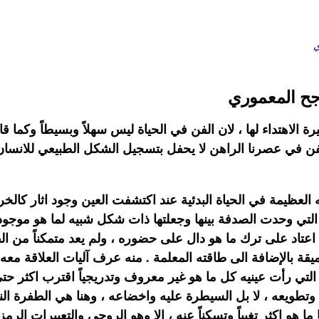
ي
اجح المعموري
ة الاهتداء لها ، لان الفن في الحياة ليس سهلاً وبسيطاً وكما ق
 للفن في عصرنا الراهن لا يحفل بتسجيل الشكل الطبيعي للانسا
ته العظيمة في الحياة البدئية عند اكتشفت العين وجود اثار كال
 التي وحدت الصدفة بينها وجعلتها ذات شكل شبيه لما هو موجود
اعتاد على ترك ما هو دال على حضوره ، ولم يعد متمكناً من ال
يقة بالإضافة الى طاقته المعلمة . منه عرف آليات العلاقة م
ى التي رأت عينيه كل ما هو غير معروف وتدريجياً اقترب اكثر
طويعه ، لا بل السيطرة عليه واخضاعه ، وهنا هي الطفرة النب
ا ما هو اكثر تغيباً وتسكناً عنه ، الا وهو الروحي والتعبيرات ا