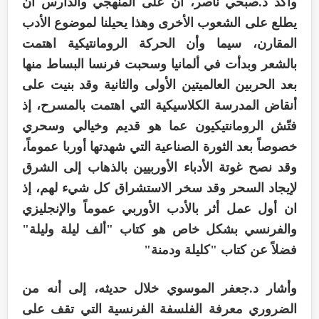
وأكد د.صبحي ناصر، أن على المنهجي والدارس أن
يطلع على الشعوب الأخرى وهذا يحيلنا لموضوع الأدب
المقارن، سيما وأن الحركة الرومانتيكية اهتمت
بالشعر وبدأت في ألمانيا وسحبت فرنسا البساط منها
بعد الحربين العالميتين الأولى والثانية وقد بنيت على
أنقاض المدرسة الكلاسيكية التي اهتمت بالمسرح، إذ
فتّش الرومانتيكيون عما هو قديم وخيالي وسحري
خصوصاً بعد الثورة الصناعية التي شهدتها أوربا عموماً،
وقد نصح غوتة الأدباء الأوربيين بالذهاب إلى الشرق
لإيجاد السحر وقد سخر الاستشراق كل شيء لهم، إذ
ان أول عمل أثر بالأدب الأوربي عموماً والإنجليزي
والفرنسي بشكل خاص هو كتاب "ألف ليلة وليلة"
فضلاً عن كتاب "كليلة ودمنة"
وأشار د.جعفر الموسوي خلال حديثه، إلى أنه من
الضروري معرفة الفلسفة الفرنسية التي تقف على