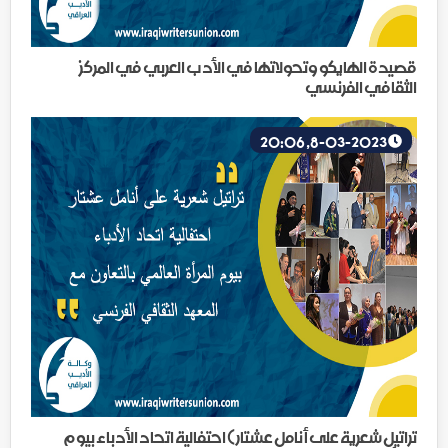
قصيدة الهايكو وتحولاتها في الأدب العربي في المركز
الثقافي الفرنسي
8-03-2023, 20:06
تراتيل شعرية على أنامل عشتار ) احتفالية اتحاد الأدباء بيوم