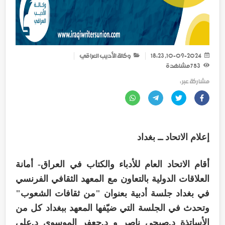
10-09-2024, 18:23
وكالة الأديب العراقي
753
مشاهدة
مشاركة عبر :
إعلام الاتحاد ــ بغداد
أقام الاتحاد العام للأدباء والكتاب في العراق- أمانة
العلاقات الدولية بالتعاون مع المعهد الثقافي الفرنسي
في بغداد جلسة أدبية بعنوان "من ثقافات الشعوب"
وتحدث في الجلسة التي ضيّفها المعهد ببغداد كل من
الأساتذة د.صبحي ناصر و د.جعفر الموسوي د.علي