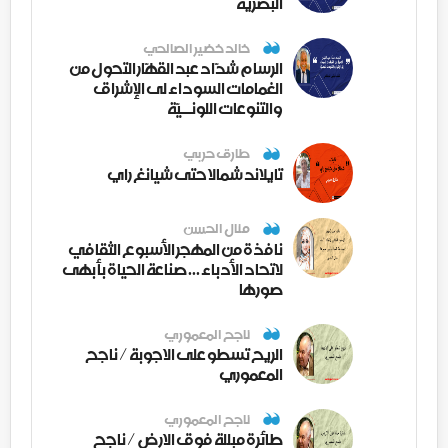
البصرية
خالد خضير الصالحي
الرسام شدّاد عبد القهّار التحول من
الغمامات السوداء لى الإشراق
والتنوعات اللونــيّة
طارق حربي
تايلاند شمالا حتى شيانغ راي
منال الحسن
نافذة من المهجر الأسبوع الثقافي
لاتحاد الأدباء ... صناعة الحياة بأبهى
صورها
ناجح المعموري
الريح تسطو على الاجوبة / ناجح
المعموري
ناجح المعموري
طائرة مبللة فوق الارض / ناجح