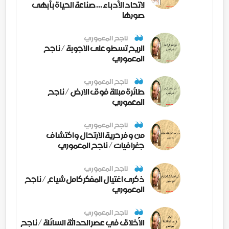
لاتحاد الأدباء ... صناعة الحياة بأبهى
صورها
ناجح المعموري
الريح تسطو على الاجوبة / ناجح
المعموري
ناجح المعموري
طائرة مبللة فوق الارض / ناجح
المعموري
ناجح المعموري
من وفر حرية الارتحال واكتشاف
جغرافيات / ناجح المعموري
ناجح المعموري
ذكرى اغتيال المفكر كامل شياع / ناجح
المعموري
ناجح المعموري
الأخلاق في عصر الحداثة السائلة / ناجح