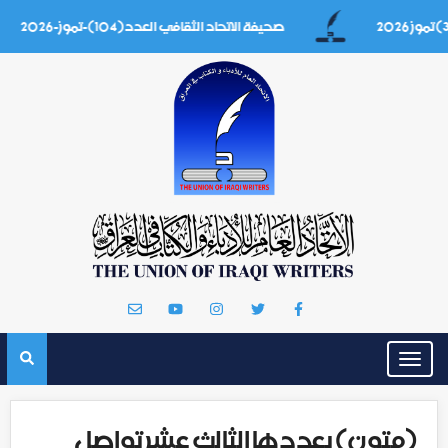
صحيفة الاتحاد الثقافي العدد(104)-تموز-2026
Toggle
navigation
(متون) بعددها الثالث عشر تواصل