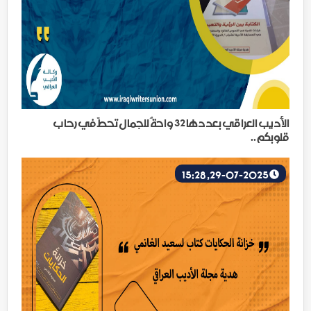
الأديب العراقي بعددها 32 واحةٌ للجمال تحطّ في رحاب
قلوبكم..
29-07-2025, 15:28