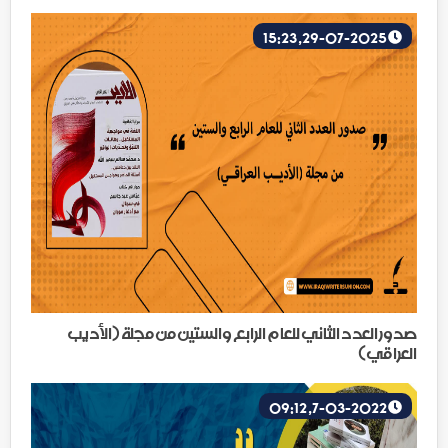
29-07-2025, 15:23
صدور العدد الثاني للعام الرابع والستين من مجلة (الأديب
العراقي)
7-03-2022, 09:12