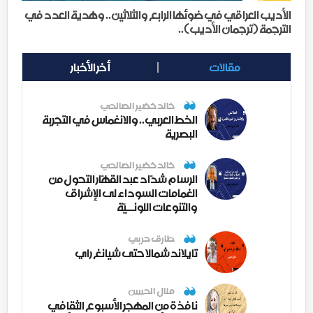
الأديب العراقي في ضوئها الرابع والثلاثين.. وهدية العدد في
الترجمة (ترجمان الأديب)..
مقالات
أخر الأخبار
خالد خضير الصالحي
الخط العربي.. والانغماس في التجربة
البصرية
خالد خضير الصالحي
الرسام شدّاد عبد القهّار التحول من
الغمامات السوداء لى الإشراق
والتنوعات اللونــيّة
طارق حربي
تايلاند شمالا حتى شيانغ راي
منال الحسن
نافذة من المهجر الأسبوع الثقافي