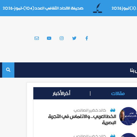
صحيفة الاتحاد الثقافي العدد(104)-تموز-2026
بنا
مقالات
أخر الأخبار
خالد خضير الصالحي
الخط العربي.. والانغماس في التجربة
البصرية
خالد خضير الصالحي