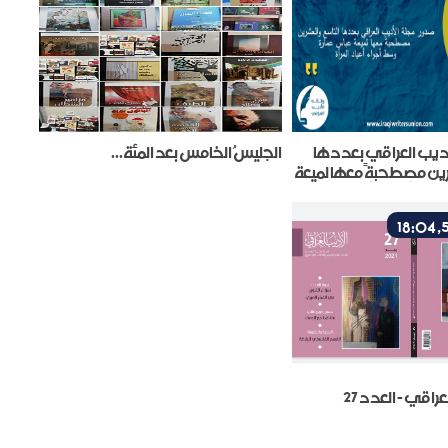
ديب العراقي بعددها
الجليسُ الخامس بعد المئة...
ين مصطحبةً معها لميعة
سط أجواء أعياد المرأة
راقي - العدد 27