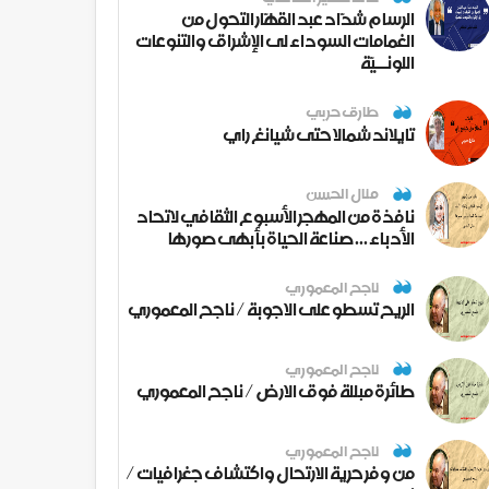
الرسام شدّاد عبد القهّار التحول من
الغمامات السوداء لى الإشراق والتنوعات
اللونــيّة
طارق حربي
تايلاند شمالا حتى شيانغ راي
منال الحسن
نافذة من المهجر الأسبوع الثقافي لاتحاد
الأدباء ... صناعة الحياة بأبهى صورها
ناجح المعموري
الريح تسطو على الاجوبة / ناجح المعموري
ناجح المعموري
طائرة مبللة فوق الارض / ناجح المعموري
ناجح المعموري
من وفر حرية الارتحال واكتشاف جغرافيات /