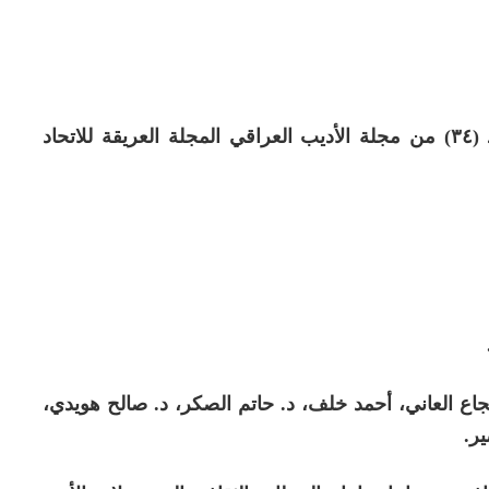
بجهود مميزة، ومشاركة من نقاده، صدر العدد (٣٤) من مجلة الأديب العراقي المجلة العريقة للاتحاد
جاع العاني، أحمد خلف، د. حاتم الصكر، د. صالح هويدي،
ر.