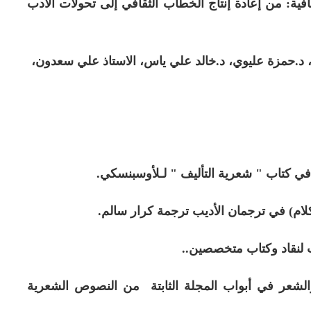
افية: من إعادة إنتاج الخطاب الثقافي إلى تحولات الأدب
 د.حمزة عليوي، د.خالد علي ياس، الاستاذ علي سعدون،
 في كتاب " شعرية التأليف " لـلأوسبنسكي.
لكلام) في ترجمان الأديب ترجمة كرار سالم.
 لنقاد وكتاب متخصصين..
الشعر في أبواب المجلة الثابتة من النصوص الشعرية