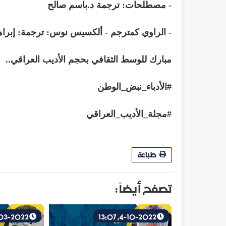
- مصطلحات: ترجمة د.باسم صالح
- الراوي كمترجم - ألكسيس نوس: ترجمة: إبرا
مبارك للوسط الثقافي بحجم الأديب العراقي..
#الأدباء_نبض_الوطن
#مجلة_الأديب_العراقي
طباعة
تصفح أيضاً :
7-03-2022, 09:12
4-10-2022, 13:07