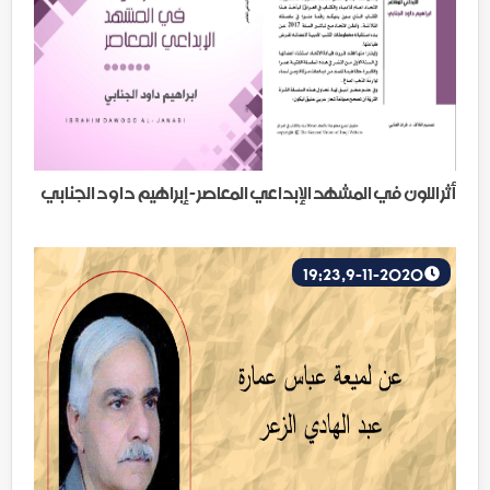
أثر اللون في المشهد الإبداعي المعاصر - إبراهيم داود الجنابي
9-11-2020, 19:23