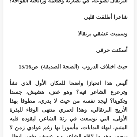
البرتقال لضوعه، في نضارته وطعمه ورائحته الفواحة:
شاعرا أطلقت قلبي
وسميت عشقي برتقالا
أسكنت حرفي
حيث اختلاف الدروب (الضجة الصديقة) ص15/16
أليس هذا انحيازا واضحا للمكان الأول الذي نشأ
وترعرع الشاعر فيه؟ وهو غض، هشيش، جسدا
وتكوينا؟ ليجد نفسه من حيث لا يدري، مطوقا بهذا
الأريج البرتقالي، وهذا لعمري منتهى الوفاء للبذرة
الأولى، التي توسعت في رئة الشاعر، ليقوده قلبه
المتيم، لبهاء البدايات، مأسورا بها رغم عوادي زمن لا
يرحم، وهو ما لاقاه الشاعر من عسف وقهر، ليظل