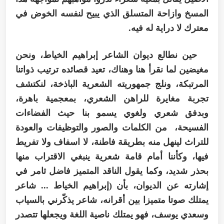
المسخ وازاحة المتسلق الذي يبيح لنفسه الخوض في
معترك لا دراية له فيه.
حين نطالع ديوان الشاعر إبراهيم الخياط، ونحن
مغيضين لما نقرأ هنا وهناك، تعيد قصائده ترتيب ذواتنا
المرتبكة، ونلج جمهوريته الشعرية الباذخة، لنكتشف
تجربة مغايرة للراهن الشعري، بمعجمية باهرة،
وبدفق شعري ولغوي يسمو بنا حيث الفضاءات
الفسيحة، من الكلمات والصور والتوظيفات والعودة
للتراث لينهل منه بطريقة فاطنة، لا اسفاف ولا تفريط
فيها، وكأننا أمام قامة شعرية ينبغي الاقتراب منها
بحذر شديد، وكما يقول الناقد المتميز فاضل ثامر في
إشارته عن الديوان، بأن (إبراهيم الخياط ... شاعر
يمتلك صوتا متميزا بين أقرانه، شاعر يذكّرني بالسياب
وسعدي يوسف، فهو يمتلك ناصية اللغة ويجعلها تتصدر