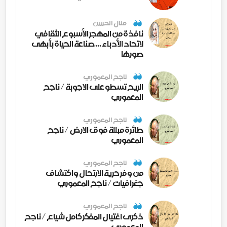
منال الحسن
نافذة من المهجر الأسبوع الثقافي
لاتحاد الأدباء ... صناعة الحياة بأبهى
صورها
ناجح المعموري
الريح تسطو على الاجوبة / ناجح
المعموري
ناجح المعموري
طائرة مبللة فوق الارض / ناجح
المعموري
ناجح المعموري
من وفر حرية الارتحال واكتشاف
جغرافيات / ناجح المعموري
ناجح المعموري
ذكرى اغتيال المفكر كامل شياع / ناجح
المعموري