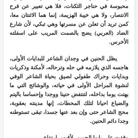
محبوسة في حناجر الثكنات، فلا هي تعبير عن فرح
الانتصار، ولا هي خيبة الهزيمة، إنما هما الاثنتان معا،
كمن تريد أن تعلن عن مسرتها وهي تبكي، لأن شارع
الضاد (العربي) يضج بالصمت المريب على اسفلته
الأخرس.
يظل الحنين في وجدان الشاعر للبدايات الأولى،
هاجسه الذي يلازمه في حله وترحاله، لأمكنة وذكريات
وبدايات وحراك طفولي لصيق بحياة الشاعر الوفي
لنشوة المراحل الأولى في حياته، والوشائج التي ما
بهتت يوما بداخله، لتنتفض حنينا ووجدا وإحساسا باليتم
والضياع احيانا لتلك المحطات، إنها مدينته بعقوبة،
محج الشاعر حتى وإن بعد عنها جسدا، تبقى تستوطنه
وجدا دائم الحنين.
وقفت على بابها الحميم، لأقيس ارتفاع