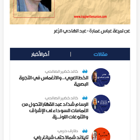
عن لميعة عباس عمارة - عبد الهادي الزعر
مقالات
أخر الأخبار
خالد خضير الصالحي
الخط العربي.. والانغماس في التجربة
البصرية
خالد خضير الصالحي
الرسام شدّاد عبد القهّار التحول من
الغمامات السوداء لى الإشراق
والتنوعات اللونــيّة
طارق حربي
تايلاند شمالا حتى شيانغ راي