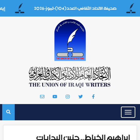
صحيفة الاتحاد الثقافي العدد(104)-تموز-2026
إيه بغداد
Toggle
navigation
إبراهيم الخياط.. حنين البدايات