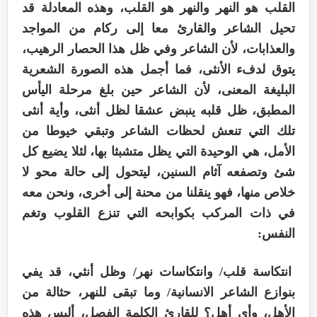
القلب هو النهر والنهر هو القلب، وهذه المعادلة قد
تحيل الشاعر والقارئ معا إلى ركام من المواجد
والعذابات، لأن الشاعر وفي ظل هذا الحصار الرهيب،
يتوق لدفء الأنثى، فما أجمل هذه الصورة الشعرية
البليغة المعنى، لأن الشاعر حين بلغ مرحلة اليأس
المطبق، ظل قلبه ينبض عشقا لظل أنثى، وأية أنثى
تلك التي تنعش لحظات الشاعر وتبقي خيوطا من
الأمل، هي الوحيدة التي يظل متشبثا بها، لئلا يضيع كل
شئ وتصفعه آثام السنين، ليتحول إلى حالة محو لا
خلاص منها، فهو ينقلنا من محنة إلى أخرى، ونحن معه
في ذات المركب بكوابحه التي تنزع القلوب وتغم
النفس:
انتكاسة قلب/ وانتكاسات نهر/ وظل أنثي، قد يفي
بنوازع الشاعر الانسانية/ وما تبقى للنهر، حثالة من
الأهل، وأي أهل؟ للقارئ الكلمة الفصل، أليس هذه