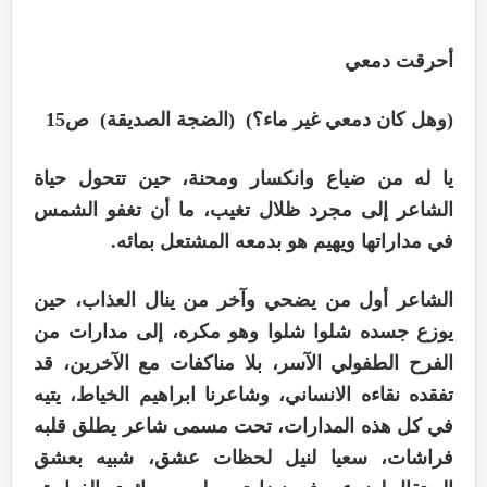
أحرقت دمعي
(وهل كان دمعي غير ماء؟) (الضجة الصديقة) ص15
يا له من ضياع وانكسار ومحنة، حين تتحول حياة
الشاعر إلى مجرد ظلال تغيب، ما أن تغفو الشمس
في مداراتها ويهيم هو بدمعه المشتعل بمائه.
الشاعر أول من يضحي وآخر من ينال العذاب، حين
يوزع جسده شلوا شلوا وهو مكره، إلى مدارات من
الفرح الطفولي الآسر، بلا مناكفات مع الآخرين، قد
تفقده نقاءه الانساني، وشاعرنا ابراهيم الخياط، يتيه
في كل هذه المدارات، تحت مسمى شاعر يطلق قلبه
فراشات، سعيا لنيل لحظات عشق، شبيه بعشق