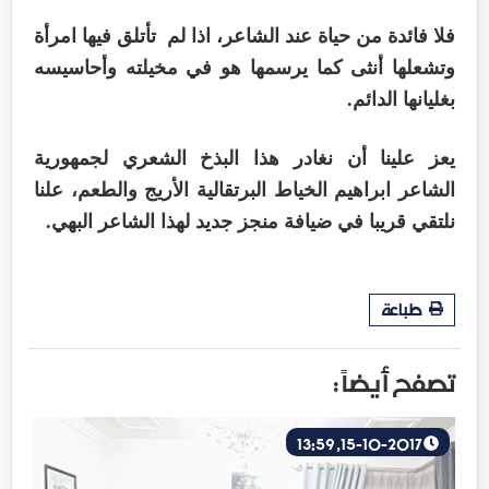
فلا فائدة من حياة عند الشاعر، اذا لم تأتلق فيها امرأة
وتشعلها أنثى كما يرسمها هو في مخيلته وأحاسيسه
بغليانها الدائم.
يعز علينا أن نغادر هذا البذخ الشعري لجمهورية
الشاعر ابراهيم الخياط البرتقالية الأريج والطعم، علنا
نلتقي قريبا في ضيافة منجز جديد لهذا الشاعر البهي.
طباعة
تصفح أيضاً :
15-10-2017, 13:59