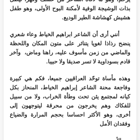
بذات الوشيجة الوفية لأمكنة البوح الأولى، وهو طفل
هشيش كهشاشة الطير الوديع.
أنني أرى أن الشاعر ابراهيم الخياط وعاء شعري
ينضح رذاذا لغويا يتناثر على متون المكان واللحظة
والماضي من زمن مأسوف عليه، راهنا وماض، وآخر
قادم بسوداوية لا تسر صديقا ولا حبيبا.
وهذه مأساة توحّد العراقيين جميعا، فكم هي كبيرة
وفاجعة محنة الشاعر إبراهيم الخياط، المنحاز بكل
كيانه لمجتمع يئن تحت وطأة الخراب، ولا من سبيل
للفكاك وهم يخرجون من محرقة ليتوجهون إلى
أخرى، وهو الأكثر احساسا بحجم المرارة والضياع
وفقدان الأمل