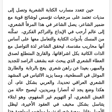
حين تتعدد مسارب الكتابة الشعرية وتصل إلى
مديات تعتمد على مرجعيات تؤسس لوشائج قوية مع
ضمير الشاعر، يصل الشاعر في هذا المرفأ الشعري،
إلى عالم أرحب في الإبداع والتراكم الفكري، تمكّنه
من المسك بأدوات الكتابة والتعامل معها على أساس
أنها محاريب مقدسة، ليحقق الشاعر لذة التواصل مع
الذات الكاتبة بكل اشراقاتها، والقارئ المتطلع لصدق
العطاء الشعري الذي يبحث عنه بشغف الراصد للجديد
والمبهر، بعيدا عن راهن شعري يعج بالرتابة والطارئ
الموغل في السطحية، ومما يزيد الالتباس في المشهد
الشعري العراقي تحديدا، والعربي بشكل عام، أن
هكذا وضع يجد له أنصارا ومريدين، ليصبح حالة من
الغبش الشعري، أو التهويم غير المفهوم، وهو ابتلاء
يتناسل بشكل مخيف في العقود الأخيرة، ليظل
الأصيل يقاتل بمعية شعراء نذروا مواهبهم لمواجهة هذا