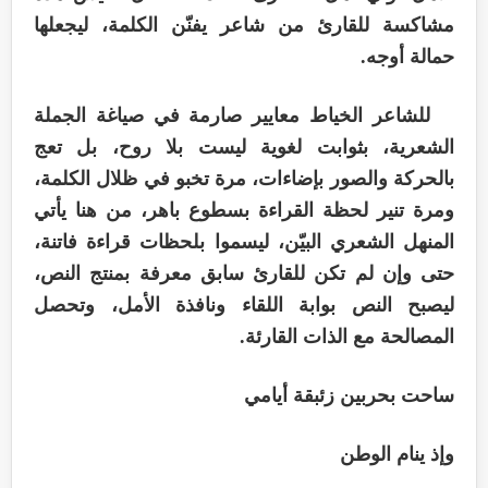
مشاكسة للقارئ من شاعر يفنّن الكلمة، ليجعلها
حمالة أوجه.
للشاعر الخياط معايير صارمة في صياغة الجملة
الشعرية، بثوابت لغوية ليست بلا روح، بل تعج
بالحركة والصور بإضاءات، مرة تخبو في ظلال الكلمة،
ومرة تنير لحظة القراءة بسطوع باهر، من هنا يأتي
المنهل الشعري البيّن، ليسموا بلحظات قراءة فاتنة،
حتى وإن لم تكن للقارئ سابق معرفة بمنتج النص،
ليصبح النص بوابة اللقاء ونافذة الأمل، وتحصل
المصالحة مع الذات القارئة.
ساحت بحربين زئبقة أيامي
وإذ ينام الوطن