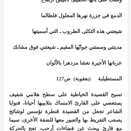
الدمع في جزرة نهرها المعلول فلطالما
شيعتني هذه الثكلى الطروب ـ التي أسميتها
مدينتي وسمتني جوابّها المقيم ـ شيعتني فوق مشابك
عرباتها الأجيرة نعشا مزدهرا بالألوان
المستطيلبة (بعقوبة) ص127
تسيح القصيدة الخياطية على سطح هلامي شفيف
يستعصي على القارئ الامساك بتلابيبها أحيانا، فنوايا
الشاعر تجعل من القصيدة قنطرة تؤسس لوشائج
يصعب التفريط بها والعبور معها للضفة الأخرى، سيما
مع قارئ يبحث عن فضاءات أرحب، تعج بالحركة