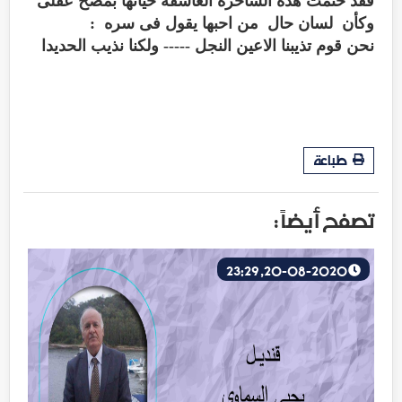
فقد ختمت هذه الساحرة العاشقة حياتها بمصح عقلى
وكأن لسان حال من احبها يقول فى سره :
نحن قوم تذيبنا الاعين النجل ----- ولكنا نذيب الحديدا
طباعة
تصفح أيضاً :
20-08-2020, 23:29