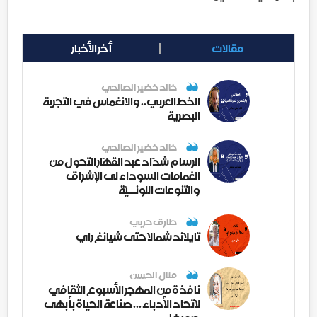
مقالات
أخر الأخبار
خالد خضير الصالحي
الخط العربي.. والانغماس في التجربة
البصرية
خالد خضير الصالحي
الرسام شدّاد عبد القهّار التحول من
الغمامات السوداء لى الإشراق
والتنوعات اللونــيّة
طارق حربي
تايلاند شمالا حتى شيانغ راي
منال الحسن
نافذة من المهجر الأسبوع الثقافي
لاتحاد الأدباء ... صناعة الحياة بأبهى