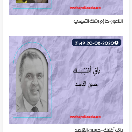
الناعور - حازم رشك التميمي
20-08-2020, 21:49
باقٍ أغنيك - حسين القاصد