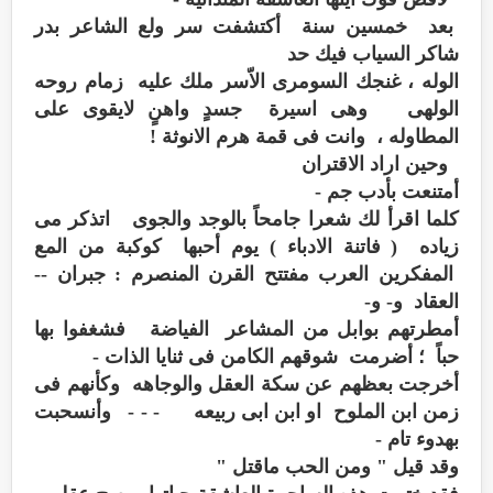
بعد خمسين سنة أكتشفت سر ولع الشاعر بدر
شاكر السياب فيك حد
الوله ، غنجك السومرى الاّسر ملك عليه زمام روحه
الولهى وهى اسيرة جسدٍ واهنٍ لايقوى على
المطاوله ، وانت فى قمة هرم الانوثة !
وحين اراد الاقتران
أمتنعت بأدب جم -
كلما اقرأ لك شعرا جامحاً بالوجد والجوى اتذكر مى
زياده ( فاتنة الادباء ) يوم أحبها كوكبة من المع
المفكرين العرب مفتتح القرن المنصرم : جبران --
العقاد و- و-
أمطرتهم بوابل من المشاعر الفياضة فشغفوا بها
حباً ؛ أضرمت شوقهم الكامن فى ثنايا الذات -
أخرجت بعظهم عن سكة العقل والوجاهه وكأنهم فى
زمن ابن الملوح او ابن ابى ربيعه - - - وأنسحبت
بهدوء تام -
وقد قيل " ومن الحب ماقتل "