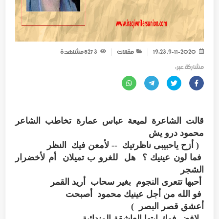
9-11-2020, 19:23
مقالات
3 527
مشاهدة
مشاركة عبر :
قالت الشاعرة لميعة عباس عمارة تخاطب الشاعر
محمود درو يش
( أزح ياحبيبى ناظرتيك -- لأمعن فيك النظر
فما لون عينيك ؟ هل للغرو ب تميلان أم لأخضرار
الشجر
أحبها تتعرى النجوم بغير سحاب أريد القمر
فو الله من أجل عينيك محمود أصبحت
أعشق قصر البصر )
لافض فوك ايتها العاشقة المندائية -