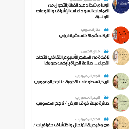
الرسام شدّاد عبد القهّار التحول من
الغمامات السوداء لى الإشراق والتنوعات
اللونــيّة
طارق حربي
تايلاند شمالا حتى شيانغ راي
منال الحسن
نافذة من المهجر الأسبوع الثقافي لاتحاد
الأدباء ... صناعة الحياة بأبهى صورها
ناجح المعموري
الريح تسطو على الاجوبة / ناجح المعموري
ناجح المعموري
طائرة مبللة فوق الارض / ناجح المعموري
ناجح المعموري
من وفر حرية الارتحال واكتشاف جغرافيات /