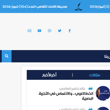
صحيفة الاتحاد الثقافي العدد(104)-تموز-2026
بنا
مقالات
أخر الأخبار
خالد خضير الصالحي
الخط العربي.. والانغماس في التجربة
البصرية
خالد خضير الصالحي