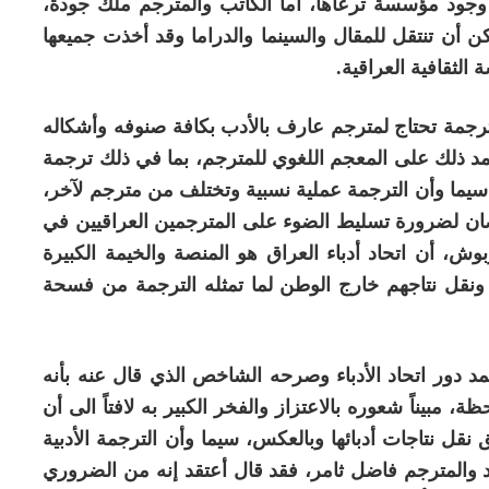
وجود مؤسسة ترعاها، أما الكاتب والمترجم ملك جودة،
أن تنتقل للمقال والسينما والدراما وقد أخذت جميعها
لثقافية العراقية.
ترجمة تحتاج لمترجم عارف بالأدب بكافة صنوفه وأشكاله
 ذلك على المعجم اللغوي للمترجم، بما في ذلك ترجمة
سيما وأن الترجمة عملية نسبية وتختلف من مترجم لآخر،
وضان لضرورة تسليط الضوء على المترجمين العراقيين في
بوش، أن اتحاد أدباء العراق هو المنصة والخيمة الكبيرة
ن ونقل نتاجهم خارج الوطن لما تمثله الترجمة من فسحة
مد دور اتحاد الأدباء وصرحه الشاخص الذي قال عنه بأنه
 مبيناً شعوره بالاعتزاز والفخر الكبير به لافتاً الى أن
ل نتاجات أدبائها وبالعكس، سيما وأن الترجمة الأدبية
اقد والمترجم فاضل ثامر، فقد قال أعتقد إنه من الضروري