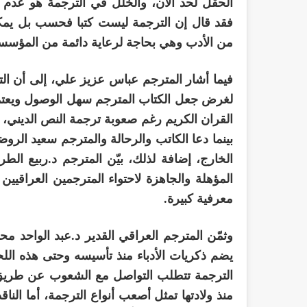
الحقل لحد الآن، والخلل في الترجمة هو عدم 
فقد قال إن الترجمة ليست كتبا فحسب بل يمكن 
من الأدب وهي بحاجة لرعاية دائمة من المؤسسة ا
فيما أشار المترجم عباس عزيز علي، إلى أن ال
لغرض جعل الكتاب المترجم سهل الوصول ويعتمد
القران الكريم رغم صعوبة ترجمة النص الديني، 
بينما دعا الكاتب والرحالة والمترجم سعيد الر
الخارج، إضافة لذلك، بيّن المترجم د.ربيع الطر
المؤهلة والجاهزة لاحتواء المترجمين العراقيي
معرفية كبيرة.
وثمّن المترجم العراقي القدير د.عبد الواحد مح
يضم ذكريات الأدباء منذ تأسيسه وحتى هذه اللحظة،
الترجمة تتطلب التواصل مع الشعوب عن طريق نق
منذ ولادتها تمثل أصعب أنواع الترجمة، أما الن