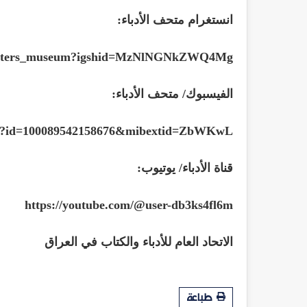
انستغرام متحف الأدباء:
/writers_museum?igshid=MzNlNGNkZWQ4Mg
الفيسبوك/ متحف الأدباء:
php?id=100089542158676&mibextid=ZbWKwL
قناة الأدباء/ يوتيوب:
https://youtube.com/@user-db3ks4fl6m
الاتحاد العام للأدباء والكتاب في العراق
طباعة