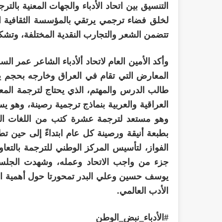
التنسيق بين اتحاد الأدباء والجهات المعنية بال
لخلق فضاء ترجمي يرتقي بالمؤسسة الثقافية العر
تتضمن الشعر والتجارب النقدية المختلفة، وتشكي
وأكد الأمين العام لاتحاد ألأدباء الشاعر عمر ا
المعارض التي تقام في العراق وخارجه بحجم ي
طالب الدرس والمهتم، الذي يحتاج لترجمة المع
العراقية والعربية بنماذج ترجمية رصينة، وهو
وهو مستعد لترجمة عشرة كتب من اللغات الحي
بطبعة أنيقة ورصينة كل عام ابتداءً إلى حين تطو
الفواز، لتأسيس المركز الوطني للترجمة بالتعاو
جزء من واجب الاتحاد وعمله، وشهدت الجلسة 
يوسف حسين وعلي البدر تمحورتا حول أهمية التر
الأدب العالمي.
#الأدباء_نبض_الوطن