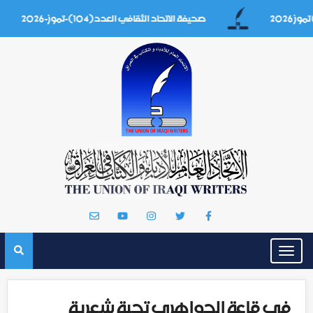
صحيفة الاتحاد الثقافي العدد(104)-تموز-2026
Toggle
navigation
‏في قاعة الجواهري ‏تحية شعرية