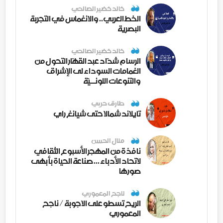
خالد خضير الصالحي
الخط العربي.. والانغماس في التجربة
البصرية
خالد خضير الصالحي
الرسام شدّاد عبد القهّار التحول من
الغمامات السوداء لى الإشراق
والتنوعات اللونــيّة
طارق حربي
تايلاند شمالا حتى شيانغ راي
منال الحسن
نافذة من المهجر الأسبوع الثقافي
لاتحاد الأدباء ... صناعة الحياة بأبهى
صورها
ناجح المعموري
الريح تسطو على الاجوبة / ناجح
المعموري