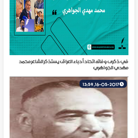
في ذكرى وفاته اتحاد أدباء العراق يستذكر الشاعر محمد
مهدي الجواهري
16-05-2017, 13:59