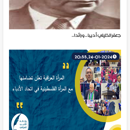
جعفر الخليلي أديبا .. ورائدا..
24-01-2024, 20:55