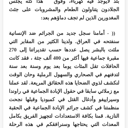
بلد لايوجد فيه كهرباء، وفوق هذا كله يجلس
الجلادون يتناولون الطعام والمشروبات على جثث
المغدورين الذين لم تجف دماؤهم بعد:
(( - أمامنا سجل جديد من الجرائم ضد الإنسانية
سنفتحه في العراق. ولدينا الكثير من المقابر التي
ملئت بالبشر يصل عددها حسب تقديراتنا إلى 270
مقبرة جماعية فيها أكثر من 400 ألف جثة ، فقد كانت
الحافلات تقل المئات يوما بعد يوم وسنة بعد سنة
لتدفنهم في الصحاري والسهول الرملية وحان الوقت
لنكشف لذوي الضحايا هذه الحقائق المريعة. لقد عملنا
مع زملائي سابقا في حقول الإبادة الجماعية في راوندا
وسيراييفو وأدغال القتل في كمبوديا وقبلها نجحت
منظمتنا في كشف جرائم الإبادة الجماعية في الحقبة
النازية. قمنا بكافة الاستعدادات لتجهيز الفريق بكامل
المعدات التي يحتاجها وسنرافقكم في هذه الرحلة