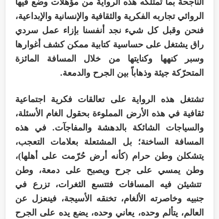
الناجحة بما تمتلكه هذه الرواية من مؤهلات وضع فيها
الروائي تجاربه الفكرية والثقافية والإنسانية والإبداعية،
فنحن وقبل كل شيء نجد أنفسنا بإزاء عمل سردي
راق يشتغل على حساسية كتابية ممكن كشف أغوارها
وسبر كنهها وكنايتها من خلال المسافة المائزة
المتحرّكة جيئة وذهاباً بين الجرح والدمعة.
تشتغل هذه الرواية على تعالقات فكرية اجتماعية
ثقافية في هذه الأرض المملوءة بحقول الغام الأسئلة،
والسياجات الشائكة بالدهشة والمفاجآت. في هذه
المسافة الساخنة؛ بل المشتعلة بعلامات التعجب،
يتشكلن وطن حرام (كأنه أرض حُرّمت على أهلها)،
وطن يمسي على جرح ويصبح على دمعة، وطن
تتشيئن فيه المسافات فتتسع الثغرات، تزرع في
جنبيه وخاصرته الألغام، تخنقه الأسيجة، فينعزل عن
العالم، يتألم وحده، يعاني وحده، يضع يده على الجرح