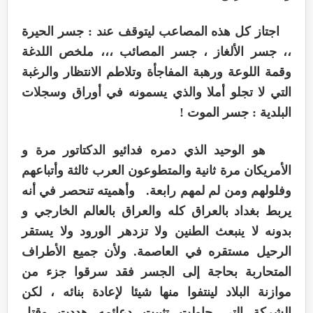
اجتاز كل هذه المصاعب ليتوقف عند : جسر الحيرة
،، جسر الألغاز ، جسر المصائب ،،، ملخص اللدغة
وقمة اللوعة ورهبة المفاجأة وتلاطم الانتظار والرغبة
التي لا تجلو أملا والذي يسمونه في أوراق وسجلات
البلدية : جسر الموت !
هو الوحيد الذي دمره فدائيو الدكتاتور مرة و
الأمريكان مرة ثانية والمتطوعون العرب ثالثة وأتباعهم
وفلولهم ومن لم لمهم رابعة. وأهميته تنحصر في أنه
يربط بغداد بالعراق كله والعراق بالعالم الخارجي و
بدونه لا ينبعث الطنين ولا تزدهر الورود ولا يستقر
الرحيل مستقره في العاصمة. ولأن جميع الأطراف
المتحاربة بحاجة إلى الجسر فقد سرقوا جزء من
موازنة البلاد لينتفوا منها شيئا لإعادة بنائه ، لكن
الشركة التي حاولت تثبيت دعائمه هددت وقتل