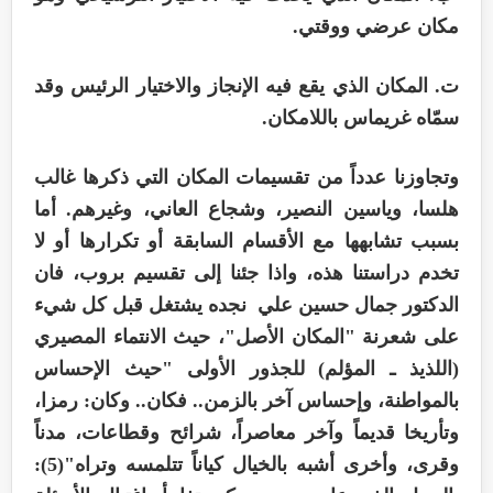
مكان عرضي ووقتي.
ت. المكان الذي يقع فيه الإنجاز والاختيار الرئيس وقد
سمّاه غريماس باللامكان.
وتجاوزنا عدداً من تقسيمات المكان التي ذكرها غالب
هلسا، وياسين النصير، وشجاع العاني، وغيرهم. أما
بسبب تشابهها مع الأقسام السابقة أو تكرارها أو لا
تخدم دراستنا هذه، واذا جئنا إلى تقسيم بروب، فان
الدكتور جمال حسين علي نجده يشتغل قبل كل شيء
على شعرنة "المكان الأصل"، حيث الانتماء المصيري
(اللذيذ ـ المؤلم) للجذور الأولى "حيث الإحساس
بالمواطنة، وإحساس آخر بالزمن.. فكان.. وكان: رمزا،
وتأريخا قديماً وآخر معاصراً، شرائح وقطاعات، مدناً
وقرى، وأخرى أشبه بالخيال كياناً تتلمسه وتراه"(5):