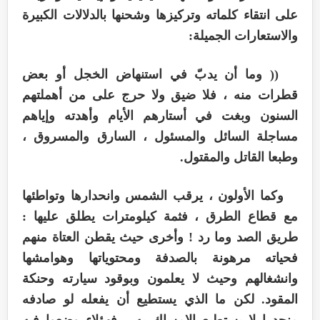
على انتقاء كلماته وتركيزها وشحنها بالدلالات الكبيرة
والاستعارات الجميلة:
(( وما أن يدبّ في استنهاض الخجل أو بعض
قطرات منه ، فلا ضيق ولا حرج على من أهملتهم
السنون وبغت في أستارهم الأيام وأهدته وإياهم
مساجلة السائل والمسئول ، السارق والمسروق ،
وطبعا القاتل والمقتول.
وكما الأولون ، يرقب الشمس وانحدارها وتواطئها
مع قطاع الطرق ، فثمة كيلومترات يطلق عليها :
طريق الصد وما رد ! وأخرى حيث يقطن العتاة منهم
فحياته مرهونة بالصدفة ومحتوياتها وهوامشها
وانشغالهم وحيث لا يعلمون وبوقود سيارته وحنكة
المقود. لكن ما الذي يستطيع أن يفعله لو صادفه
منحدرا لا يستطيع الإمساك به ، فهؤلاء وضعوا فيه