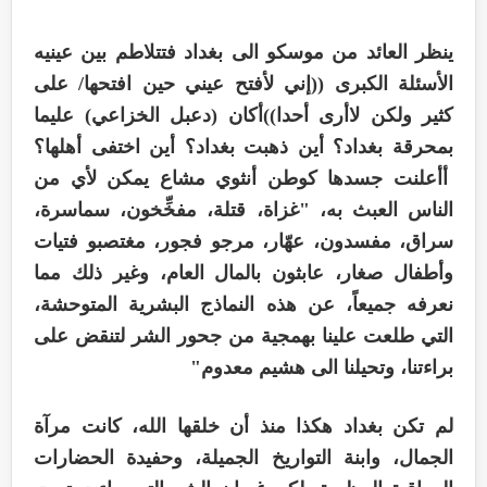
ينظر العائد من موسكو الى بغداد فتتلاطم بين عينيه
الأسئلة الكبرى ((إني لأفتح عيني حين افتحها/ على
كثير ولكن لاأرى أحدا))أكان (دعبل الخزاعي) عليما
بمحرقة بغداد؟ أين ذهبت بغداد؟ أين اختفى أهلها؟
أأعلنت جسدها كوطن أنثوي مشاع يمكن لأي من
الناس العبث به، "غزاة، قتلة، مفخِّخون، سماسرة،
سراق، مفسدون، عهّار، مرجو فجور، مغتصبو فتيات
وأطفال صغار، عابثون بالمال العام، وغير ذلك مما
نعرفه جميعاً، عن هذه النماذج البشرية المتوحشة،
التي طلعت علينا بهمجية من جحور الشر لتنقض على
براءتنا، وتحيلنا الى هشيم معدوم"
لم تكن بغداد هكذا منذ أن خلقها الله، كانت مرآة
الجمال، وابنة التواريخ الجميلة، وحفيدة الحضارات