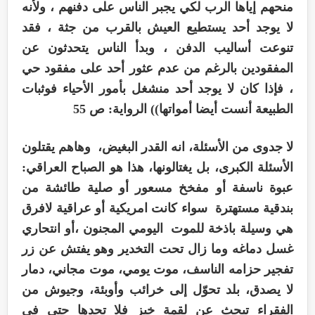
منحهم إياها الرب لكي يجبر الناس على دفنهم ، ولأنه
لا يوجد أحد يستطيع العيش بالقرب من جثة ، فقد
تنوعت أساليب الدفن ، وبدأ الناس يتحدثون عن
المفقودين بالرغم من عدم عثور أحد على مفقود حي
، فإذا كان لا يوجد أحد منشغل بأمور الأحياء فوثبات
الطبيعة أنست أيضا أمواتها)) الرواية: ص 55
لا جدوى من الأسئلة، انه القدر البغيض، وهاهم يقتلون
الأسئلة الكبرى، بل يغتالونها، هذا هو الصباح العراقي:
عبوة ناسفة أو مفخخ مسعور أو صلية طائشة من
بندقية مستهترة سواء كانت امريكية أو عراقية لافرق
هي وسيلة باذخة للموت اليومي المجنون ،أو انتحاري
غسل دماغه وما زال تحت التخدير وهو يفتش عن زر
تفجير حزامه الناسف، موت يومي، موت مجاني، دمار
لا يصدق، بلد تحوّل إلى خرائب وأوبئة، وجيوش من
الفقراء تبحث عن لقمة خبز فلا تجدها حتى في