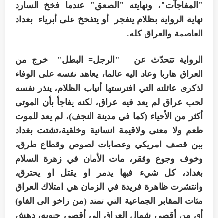
"المفاجآت"، ونهايته "الصعق" عندما فخخ السارد
نهاية الرواية بظلام ينفجر أو يتفخخ على أبرياء بغداد
العاصمة والعراق كله.
الرواية تتحدّث عن "الرجل= البطل" خرج من
العراق هاربا وعاد اليه عالما، يعاهد نفسه على الوفاء
لذكرى عائلته التي افترستها أنياب الظلام، ينذر نفسه
لحب عراق لم يعد فيه عراق، لكنه يفاجأ بأن الموتى
أكثر من الأحياء (كما في مدينة النجف)، لم يعد للموت
طعم ولا معنى ولاقيمة انسانية وخلقية،تشتت بغداد
بين قصف امريكي وعصابات لصوص وقطاع طرق،
وخوف وجوع وفقر، مات الأمان في زهرة السلام
بغداد، كل شيء فيها يدمر او يقتل او يحترق،
وانتشرت ظاهرة فريدة في الزمان هي امتلاك العراق
مئات المقابر الجماعية التي تمتد (من زاخو الى الفاو)
أي من أقصى شمال العراق الى أقصى جنوبه، دهش