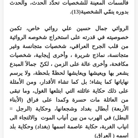
فالسمات المعينة للشخصيات تحدّد الحدث، والحدث
بدوره ينمّي الشخصية(13).
الروائي جمال حسين علي روائي خاص، تكمن
خصوصيته في قدرته على استخراج شخوصه الروائية
من قلب الجرح العراقي، شخصيات متجانسة وغير
متجانسة، نماذج شريرة ، وأخرى إيجابية، شخصيات
مكافحة، وأخرى عالة على الزمن ، لكنّ جمالاَ المبدع
يشعر بها ويعيشها ويعايشها لحظةً بلحظة، ولا يرسم
نهاياتها كما يشاء؛ بل كما تشاء الأقدار، ومن الأمثلة
على ذلك حكاية عائلته التي ابتلعها الغول، وما تبقى
من العائلة مات حسرة وكمدا على فراق (الأبناء
الأربعة) أبطال بغداد وشجعانها، وحكاية (الرجل =
البطل) في الهرب من بين أنياب الموت والالتجاء الى
انياب الغربة، حكاية عاصمة اسمها (بغداد) وحكاية بلد
اسمه ( العراق)