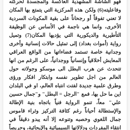
فهو الشاشة المشهدية العاكسة والمجسدة لحركته
وفاعليته(6) ولكن هذه المركزية التي يتمتع بها المكان
لا تعني تفوقاً أو رجحاناً على بقية المكونات السردية
الأخرى، وانما هي ناجمة في الأساس عن الوظيفة
التأطيرية والديكورية التي يؤديها المكان(7) وتميل
رواية (أموات بغداد) إلى تمثيل حالات إنسانية وأخرى
وجدانية خاصة تستمد فضاءاتها من الواقع العراقي
المعايش أخلاقياً وإنسانياً ووجدانياً، على الرغم من انها
تتحدث عن هرب البطل الى موسكو وجولاته حول
العالم من اجل تطوير نفسه وابتكار افكار ورؤى
وطرق علمية جديدة لفتت انتباه العالم، او في البلدان
اين ما حل بها، فمع "الرجل = البطل" و"جمال حسين
علي" معاً، تنمو الرواية فنياً باتجاه بنية الإطالة
والإستطالة أحياناً رغم كثافة التركيز وثراء قاموس
جمال اللغوي وخصبه وتنوعه إلا أنه يبدو دقيقاً في
انتقاء المفردات ودلالاتها السيميائية والإيحائية، وحريصاً