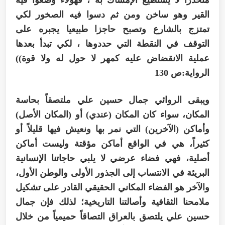
القير وهو ساخن ومن ثم دسوا فيه الصخور لكي
تمتزج بالشارع وتصبح حاجزا طبيعيا يجبره على
التوقف في النقطة التي حددوها ، لكي تبدأ بعدها
عملية الانقضاض عليه كمهر لا حول له ولا قوة))
الرواية:ص 130
ويبقى الروائي جمال حسين علي ملتصقاً بحاسة
المكان، سواء كان المكان (عندي) أو (المكان الأصل)
وأماكن (الآخرين) التي نمر بها ونعيش فيها قليلاً أو
كثيراً، هي في الواقع أماكن مؤقتة وليست أماكن
أصلية، فهي فضاء عرضي لا يلبي حاجاتنا الإنسانية
البريئة في الانتساب إلى الجذور الأولى والوطن الأول،
والآخر هو الفضاء المكاني الحقيقي القادر على تشكيل
ملامحنا الثقافية وأصالتنا التاريخية؛ لذلك فإن جمال
حسين علي يلتصق بالعراق التصاقاً حميمياً من خلال