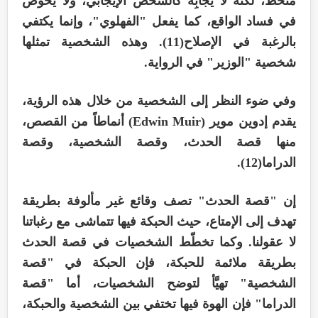
منْحَط، لكنه لا يجابِه كالشخص الإيجابي، ولا يخوض
في فساد الواقع، كما يفعل "الفهلوي"، وإنما يكتفي
بالرغبة في الإصلاح(11). وهذه الشخصية تمثلها
شخصية "الوزير" في الرواية.
وفي ضوء النظر إلى الشخصية من خلال هذه الرؤية،
يقدم إدوين موير (
Edwin Muir
) أنماطاً من القصص،
منها قصة الحدث، وقصة الشخصية، وقصة
الدراما(12).
إن "قصة الحدث" تصف وقائع غير مألوفة بطريقة
تهدف إلى الإمتاع، حيث الحبكة فيها تتماشى مع رغباتنا
لا عقولنا. وكما تخطّط الشخصيات في قصة الحدث
بطريقة ملائمة للحبكة، فإن الحبكة في "قصة
الشخصية" تهيَّأ لتوضح الشخصيات، أما "قصة
الدراما" فإن الهوة فيها تختفي بين الشخصية والحبكة،