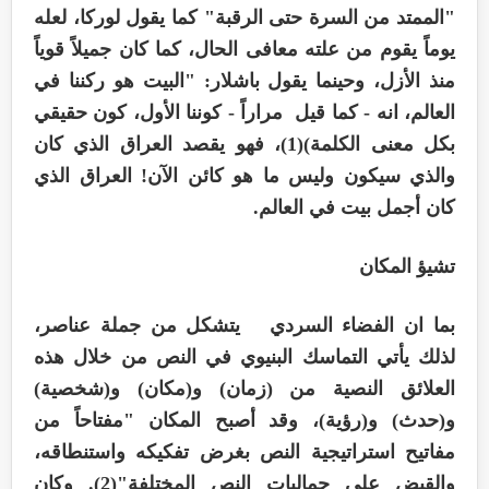
"الممتد من السرة حتى الرقبة" كما يقول لوركا، لعله
يوماً يقوم من علته معافى الحال، كما كان جميلاً قوياً
منذ الأزل، وحينما يقول باشلار: "البيت هو ركننا في
العالم، انه - كما قيل مراراً - كوننا الأول، كون حقيقي
بكل معنى الكلمة)(1)، فهو يقصد العراق الذي كان
والذي سيكون وليس ما هو كائن الآن! العراق الذي
كان أجمل بيت في العالم.
تشيؤ المكان
بما ان الفضاء السردي يتشكل من جملة عناصر،
لذلك يأتي التماسك البنيوي في النص من خلال هذه
العلائق النصية من (زمان) و(مكان) و(شخصية)
و(حدث) و(رؤية)، وقد أصبح المكان "مفتاحاً من
مفاتيح استراتيجية النص بغرض تفكيكه واستنطاقه،
والقبض على جماليات النص المختلفة"(2). وكان