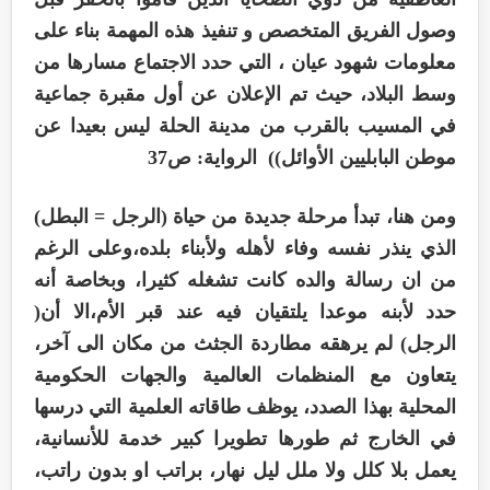
وصول الفريق المتخصص و تنفيذ هذه المهمة بناء على
معلومات شهود عيان ، التي حدد الاجتماع مسارها من
وسط البلاد، حيث تم الإعلان عن أول مقبرة جماعية
في المسيب بالقرب من مدينة الحلة ليس بعيدا عن
موطن البابليين الأوائل)) الرواية: ص37
ومن هنا، تبدأ مرحلة جديدة من حياة (الرجل = البطل)
الذي ينذر نفسه وفاء لأهله ولأبناء بلده،وعلى الرغم
من ان رسالة والده كانت تشغله كثيرا، وبخاصة أنه
حدد لأبنه موعدا يلتقيان فيه عند قبر الأم،الا أن(
الرجل) لم يرهقه مطاردة الجثث من مكان الى آخر،
يتعاون مع المنظمات العالمية والجهات الحكومية
المحلية بهذا الصدد، يوظف طاقاته العلمية التي درسها
في الخارج ثم طورها تطويرا كبير خدمة للأنسانية،
يعمل بلا كلل ولا ملل ليل نهار، براتب او بدون راتب،