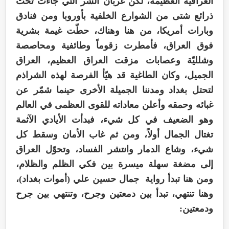
العراقية العظيمة، لكن غربان الشر التي جاءت تحت
ذرائع شتى من الشوارع الخلفية بأوروبا ومن فنادق
وبارات أمريكا، من هنا وهناك، حطّت غيمة بشرية
فوق العراق، فأمطرت زقوماً وطائفية ومحاصصة
وشلليّة وعصابات مزقت العراق العظيم، العراق
الجميل، وكان الطاغية قد هيّأ الفرصة لهذه الشراذم
لتحتل بغداد ومدننا الجميلة الأخرى حينما شمّر عن
غبائه وحمقه وأعلن معاداته للقوى العظمى في العالم
وهو الضعيف في كل شيء، فبدأت الأيادي الآثمة
تغتال الجمال أولاً، ومن ثم غاب الأمان وسقط كل
شيء، وشاع الدمار وانتشر الفساد، وتحوّل العراق
إلى مضغة سهلة ميسرة بين فكي الظلم والظلام،
ومن هنا تبدأ رواية جمال حسين علي (أموات بغداد)،
وهنا تنتهي، تبدأ بين دمعتين وجرح، وتنتهي بين جرح
ودمعتين: