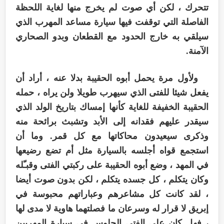
تتحرك ، لكن أي صوت لم يخرج منها لغاية اللحظة
الفاصلة التي توقفت فيها سيارة مساعد المهرب الذي
سيلقي به خارج الحدود مع القطعان وبدو الصحاري
الآمنة.
ولأول مرة يحمل أبوه الحقيبة بدلا عنه ، أراد أن
يفعل شيئا للفتى الذي سيهرب طويلا ولن يراه ، حمله
الحقيبة الخفيفة للغاية كأنها إمساك بتاريخ الولد الذي
سيقدر عليهم فقدانه إلى الأبد وتشبث برائحة منه
وذكرى سيعيدون محاكاتها مع كل قمر. وما أن
استجمع قواه أجلسه بالسيارة مثل أم تضع رضيعها
في المهد ، وضع أبوه الحقيبة على ركبتي الفتى وقبـّله
وكان يتكلم ، كل جسده يتكلم ، لكن بدون صوت أيضا
، لقد كانت كل مشاعرهم وعباراتهم محبوسة في
إبريق لا قرار له وسرعان ما فصلتهما هاوية لا مدى لها
، فهل كان على الفتى الجلوس في سيارة المهربين