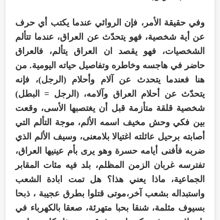
وفي حقيقة الأمر، فإن الروائي عندما يكتب أي حرف
عن أية شخصية، فهو يتحدّث عن العراق، عندما تتألم
الشخصيات، فهو يقصد ان العراق يتألم، فالعراق
حاضر في هاجسه وخاطره وتفاصيل حياته اليومية. من
هنا فعندما يتحدث عن آلام وأحلام (الرجل)، فإنه
يتحدّث عن أحلام العراق وآلامه، (الرجل = البطل)
شخصية قلقة متأزمة قبل أن يغتصبها الأسى، وقعت
بين فكي وحش مخيف اسمه الألم، موجة التألم التي
أصابته برحيل عائلته اغتيالا بلامعنى، وسيف الألم الذي
ضربه فأفنى أيامه حسرة وهو يرى بأم عينيها العراق،
تفترسه غربان الزمن المظلم، بلد فيه مئات المقابر
الجماعية، ماذا يعني هذا؟ هل تمت ابادة الشعب
واستبداله بشعب آخر،موتى قتلوا بطرق عجيبة ، ذبحا
بسيوف مثلمة، شنقا بحبا متهرئة، صعقا بالكهرباء في