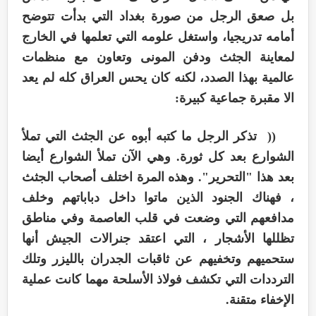
بل صعق الرجل من صورة بغداد التي بدأت تتوضح
أمامه تدريجيا، واستغل علومه التي تعلمها في الخارج
لمعاينة الجثث ودفن المونى وتعاون مع منظمات
عالمية بهذا الصدد، لكنه كان يحس العراق كله لم يعد
الا مقبرة جماعية كبيرة:
(( تذكر الرجل ما كتبه أبوه عن الجثث التي تملأ
الشوارع بعد كل ثورة. وهي الآن تملأ الشوارع أيضا
بعد هذا "التحرير". وهذه المرة اختلف أصحاب الجثث
، فهناك الجنود الذين ماتوا داخل دباباتهم وخلف
مدافعهم التي وضعت في قلب العاصمة وفي مناطق
تظللها الأشجار ، التي اعتقد جنرالات الجيش أنها
ستحميهم وتخفيهم عن ثاقبات الجدران بالليزر وتلك
الترددات التي تكشف فولاذ الأسلحة مهما كانت عملية
الإخفاء متقنة.