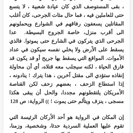
، بقى المستوصف الذي كان عيادة شعبية ، لا يتسع
حتى للعاملين فيه ، فما حال مئات الجرحى، كان أغلب
المقاتلين يسعفون رفاقهم في الشوارع ويحملونهم
الى أقرب منزل، خاصة الجروح البسيطة. عدا
الجرحى الذي يتركون في الشارع حتى يموتوا. فالذي
يسقط على الأرض ولا يخلي نفسه سيكون في عداد
الأموات. المواقع التي يسقط بها جريح أو قد يكون قد
فارق الحياة ، لكنه سيجلب معه قتلاه، أي أن محاولة
إنقاذه ستؤدي الى مقتل آخرين ، هذا يترك ! ينادونه ،
إذا استطاع الزحف ، بعضهم زحف لكن القناصة
الأمريكان يلتقطونهم مجددا، والحل أن يبقى هكذا
مسجى ، ينزف ويتألم حتى يموت ! )) الرواية: ص 128
إن المكان في الرواية هو أحد الأركان الرئيسة التي
تقوم عليها العملية السردية حدثا، وشخصية، وزمنا،