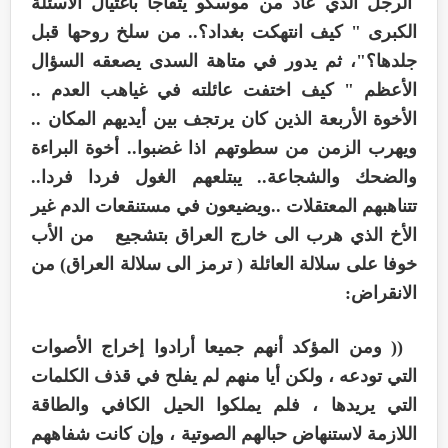
الرجل الذي عاد من موسكو يتفاجأ باغتيال الأسئلة
الكبرى " كيف انتهكت بغداد؟.. من سلخ روحها قبل
جلدها؟"، ثم يدور في متاهة السدى يصعقه السؤال
الأعظم " كيف اختفت عائلته في غياهب العدم ..
الأخوة الأربعة الذين كان يرتجف بين أيديهم المكان ..
ويهرب الزمن من سطوتهم اذا غضبوا.. أخوة البراءة
والضحك والشجاعة.. يبتلعهم الغول فردا فردا..
تتناهبهم المعتقلات ..ويضيعون في مستنقعات الدم غير
الأخ الذي هرب الى خارج العراق بتشجيع من الأب
خوفا على سلالة العائلة ( ترمز الى سلالة العراق) من
الانقراض:
(( ومن المؤكد أنهم جميعا أرادوا إخراج الأصوات
التي تودعه ، ولكن أيا منهم لم يفلح في قذف الكلمات
التي يريدها ، فلم يملكوا الحيل الكافي والطاقة
اللازمة لاستنهاض حبالهم الصوتية ، وإن كانت شفاههم