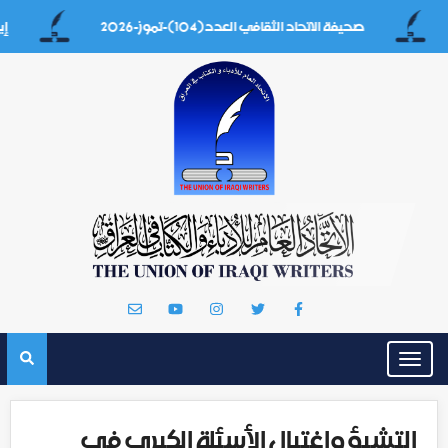
صحيفة الاتحاد الثقافي العدد(104)-تموز-2026
إيه بغداد
Toggle
navigation
التشيؤ واغتيال الأسئلة الكبرى في