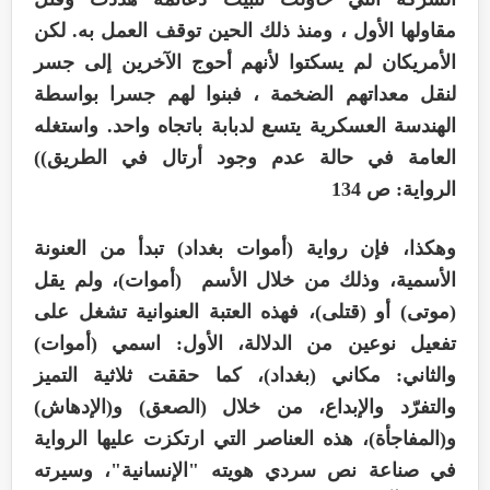
مقاولها الأول ، ومنذ ذلك الحين توقف العمل به. لكن
الأمريكان لم يسكتوا لأنهم أحوج الآخرين إلى جسر
لنقل معداتهم الضخمة ، فبنوا لهم جسرا بواسطة
الهندسة العسكرية يتسع لدبابة باتجاه واحد. واستغله
العامة في حالة عدم وجود أرتال في الطريق))
الرواية: ص 134
وهكذا، فإن رواية (أموات بغداد) تبدأ من العنونة
الأسمية، وذلك من خلال الأسم (أموات)، ولم يقل
(موتى) أو (قتلى)، فهذه العتبة العنوانية تشغل على
تفعيل نوعين من الدلالة، الأول: اسمي (أموات)
والثاني: مكاني (بغداد)، كما حققت ثلاثية التميز
والتفرّد والإبداع، من خلال (الصعق) و(الإدهاش)
و(المفاجأة)، هذه العناصر التي ارتكزت عليها الرواية
في صناعة نص سردي هويته "الإنسانية"، وسيرته