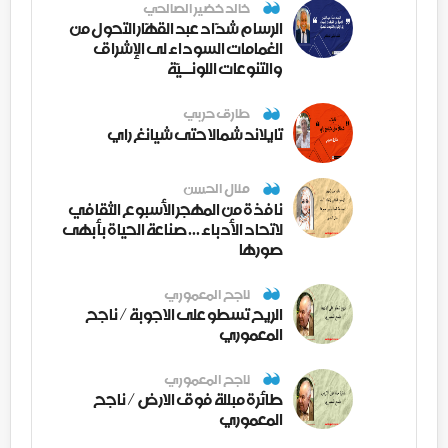
خالد خضير الصالحي
الرسام شدّاد عبد القهّار التحول من
الغمامات السوداء لى الإشراق
والتنوعات اللونــيّة
طارق حربي
تايلاند شمالا حتى شيانغ راي
منال الحسن
نافذة من المهجر الأسبوع الثقافي
لاتحاد الأدباء ... صناعة الحياة بأبهى
صورها
ناجح المعموري
الريح تسطو على الاجوبة / ناجح
المعموري
ناجح المعموري
طائرة مبللة فوق الارض / ناجح
المعموري