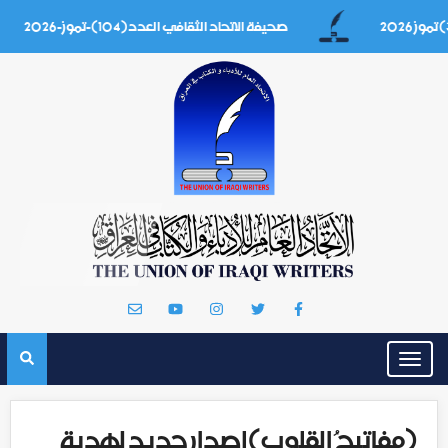
صحيفة الاتحاد الثقافي العدد(104)-تموز-2026
Toggle
navigation
(مفاتيحُ القلوب)إصدار جديد لهدية