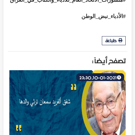
#الأدباء_نبض_الوطن
طباعة
تصفح أيضاً :
10-01-2021, 23:30