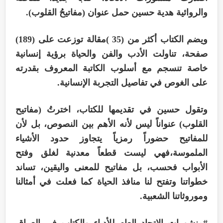
والروائية هدية حسين حمل عنوان (مفاتيحُ القلوب).
ويضم الكتاب أكثر من (35 )مقالة توزعت على (189)
صفحة، تناولت الأدب والفن والحياة برؤية إنسانية
خاصة تنسجم مع أسلوب الكاتبة المعروف بقدرته
على الغوص في تفاصيل التجربة الإنسانية.
وتقول حسين في تقديمها للكتاب، اخترتُ (مفاتيح
القلوب) عنواناً ليس لأنه الأهم بين النصوص، بل لأن
للمفاتيح حضوراً رمزياً يتجاوز حدود الأشياء
الملموسة،فهي ليست قطعاً معدنية لغلق وفتح
الأبواب فحسب، بل مفاتيح للمعنى واليقين، تساند
خطواتنا وتفتح لنا منافذ الحياة كما فعلت في أمثالنا
وموروثاتنا الشعبية.
#منشورات_الاتحاد_العام_للأدباء_والكتاب_في_العراق