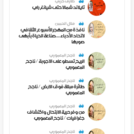
طارق حربي
تايلاند شمالا حتى شيانغ راي
منال الحسن
نافذة من المهجر الأسبوع الثقافي
لاتحاد الأدباء ... صناعة الحياة بأبهى
صورها
ناجح المعموري
الريح تسطو على الاجوبة / ناجح
المعموري
ناجح المعموري
طائرة مبللة فوق الارض / ناجح
المعموري
ناجح المعموري
من وفر حرية الارتحال واكتشاف
جغرافيات / ناجح المعموري
ناجح المعموري