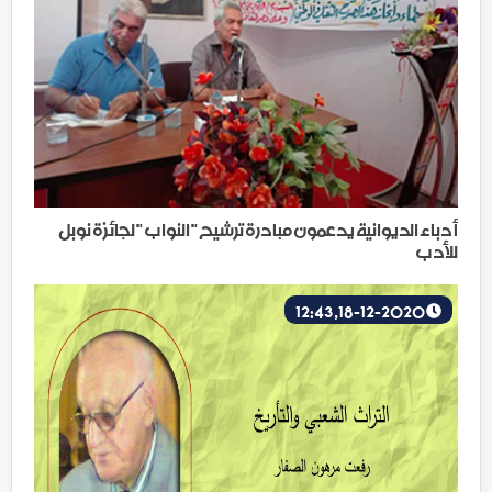
أدباء الديوانية يدعمون مبادرة ترشيح " النواب " لجائزة نوبل
للأدب
18-12-2020, 12:43