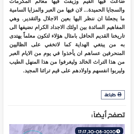
ضاعت فيها القيم وزيفت فيها معالم المكرمات
والسجايا الحميدة... لان فيها من العبر والمزايا السامية
ما يجعلنا ان ننظر اليها بعين الاجلال والتقدير. وهي
المفاهيم السائدة بين اولئك الاجداد الكرام نضيفها الى
تاريخنا القديم الحافل بامثال هؤلاء لتكون معلماً يهتدى
به من يبتغي الهداية كما لاتخفي على الظاليين
المنحرفين عساهم ان يأخذوا في يوم من الايام العبر
من هذا التراث الخالد وليغرفوا من هذا المنهل الطيب
وليربوا انفسهم واولادهم على قيم تراثنا المجيد.
طباعة
تصفح أيضاً :
30-08-2020, 17:17