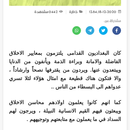
18-12-2020, 12:54
ذاكرة
2 044
مشاهدة
مشاركة عبر :
كان البغداديون القدامى يلتزمون بمعايير الاخلاق
الفاضلة والامانة وبراءة الذمة ويأنفون من الدنايا
ويبتعدون عنها. ويردون من يقترفها نصحاً وارشاداً ،
والا فتكون هناك قطيعة مع امثال هؤلاء لئلا تسري
عدواهم الى البسطاء من الناس ..
كما انهم كانوا يعلمون اولادهم محاسن الاخلاق
ويبعثون فيهم القيم الانسانية النبيلة ، ويرجون لهم
السداد في ما يعملون مع متابعتهم وتوجيههم .