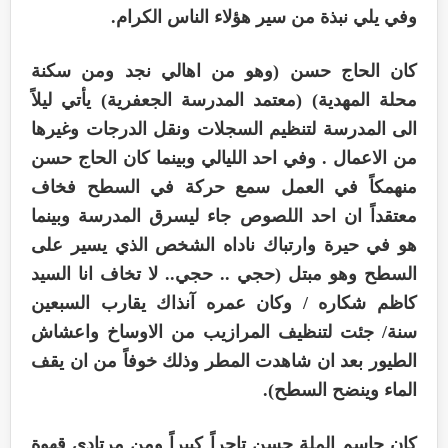
وفي يلي نبذة من سير هؤلاء الناس الكرام.
كان الحاج حسن (وهو من اهالي نجد ومن سكنة
محلة المهدية) (معتمد المدرسة الجعفرية) يأتي ليلاً
الى المدرسة لتنظيم السجلات ونقل الدرجات وغيرها
من الاعمال . وفي احد الليالي وبينما كان الحاج حسن
منهمكاً في العمل سمع حركة في السطح فخاف
معتقداً ان احد اللصوص جاء ليسرق المدرسة وبينما
هو في حيرة وارتباك ناداه الشخص الذي يسير على
السطح وهو مبتل (حجي .. حجي.. لا تخاف انا السيد
كاظم شكاره / وكان عمره آنذاك يقارب السبعين
سنة/ جئت لتنظيف المرازيب من الاوساخ واعشاش
الطيور بعد ان شاهدت المطر وذلك خوفاً من ان يقف
الماء وينضح السطح).
كان جاسم الملة حسن تاجراً كبيراً ومن مرتادي قهوة