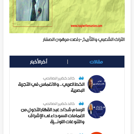
التراث الشعبي والتأريخ-رفعت مرهون الصفار
مقالات
أخر الأخبار
خالد خضير الصالحي
الخط العربي.. والانغماس في التجربة
البصرية
خالد خضير الصالحي
الرسام شدّاد عبد القهّار التحول من
الغمامات السوداء لى الإشراق
والتنوعات اللونــيّة