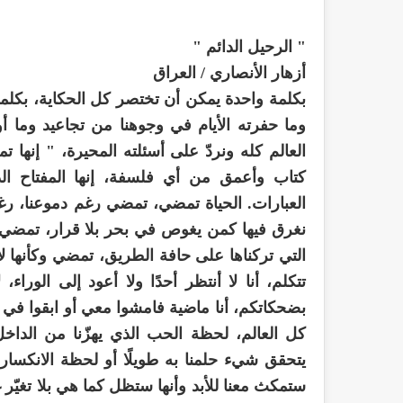
" الرحيل الدائم "
أزهار الأنصاري / العراق
بكلمة واحدة يمكن أن تختصر كل الحكاية، بكل
وما حفرته الأيام في وجوهنا من تجاعيد وما أ
العالم كله ونردّ على أسئلته المحيرة، " إنها 
كتاب وأعمق من أي فلسفة، إنها المفتاح ا
العبارات. الحياة تمضي، تمضي رغم دموعنا، رغم
نغرق فيها كمن يغوص في بحر بلا قرار، تمضي رغ
التي تركناها على حافة الطريق، تمضي وكأنها لا
تتكلم، أنا لا أنتظر أحدًا ولا أعود إلى الوراء
بضحكاتكم، أنا ماضية فامشوا معي أو ابقوا في أ
كل العالم، لحظة الحب الذي يهزّنا من الداخ
يتحقق شيء حلمنا به طويلًا أو لحظة الانكسا
ستمكث معنا للأبد وأنها ستظل كما هي بلا تغي