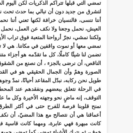
تمضي التي قبلها تتراكم الذكريات لكن اليوم ا
لتشرق من جديد دون أن تبالي بما حدث تحت نور
أننا ننسى، فالنسيان خرافة لكنها تعني أننا نح
العيش، نحمل وجعنا ولا نكف عن العمل، نحمل خ
ولكننا نمشي، نجرّ أرواحنا المتعبة فوق تراب الأيا
نمضي معها أو نموت واقفين في مكاننا. هي لا تسأل
تضمن لنا شيئًا كاملًا، كل ما تقدّمه هو أجزاء م
الناقص، أن نرضى بالجزء ، أن نصنع من الشقوق 
الصورة وهمٌ وأن الجمال الحقيقي هو في الق
طويل نحن ركابه، نبدّل المقاعد أحيانًا، نمدّ وجو
في الرحلة نتعلق ببعضهم ونفقدهم عند المحطة ال
التوقف، إنه ماضٍ نحو وجهته الأخيرة وكل ما عل
نمنح قلوبنا فرصة للفرح حتى في أكثر الطرق
أعماقنا هي أن نتصالح مع هذا المضيّ، أن نكف
كانت مبهرة فهي عابرة، ومهما كانت قاسية ف
خوف، ثم نترك الأشياء تمضي كما تمضي جميع ا