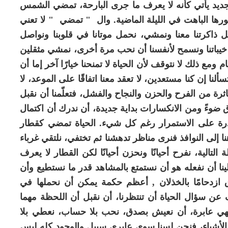
لجديد يأتي كأنه لا يعرف ما جرى البارحة، تمضي الشمس
ها الباهت في الليلة الماضية. وال " تمضي " لا تعني
مل ذاكرتنا معنا ونمشي، نحمل موتانا في قلوبنا ونواصل
يباتنا ونسمح لأنفسنا أن نحب مرة أخرى، نمشي مثقلين
م ومع ذلك لا نتوقف لأن الحياة لا تمنحنا خيارًا آخر إما أن
نا إن كنا مستعدين، لا تعقد معنا اتفاقًا على الموعد، لا
تناثرة من الفرح والحزن والنجاح والفشل، فتعلّمنا أن نقبل
ضوءً ومن الانكسارات بداية جديدة، أن ندرك أن اكتمال
درة على الاستمرار رغم كل شيء. الحياة تمضي كقطار
هنا إلى النوافذ فنرى مناظر تدهشنا ثم تختفي، نلتقي غرباء
تالية، نفرح أحيانًا ونحزن أحيانًا لكن القطار لا يعرف
ينا أن نفعله هو أن نستمتع بالمشاهد قدر ما نستطيع وأن
 ازدحامًا بالخذلان , أعظم حكمة يمكن أن نحملها في
 عن سؤال الحياة أن تنتظرنا، أن نقبل أن اللحظة مهما
هي عابرة، أن نعيش بصدق، نحب بلا حساب، نعطي بلا
لأشياء، فنحن لسنا سوى عابري سبيل والوجود كله ليس