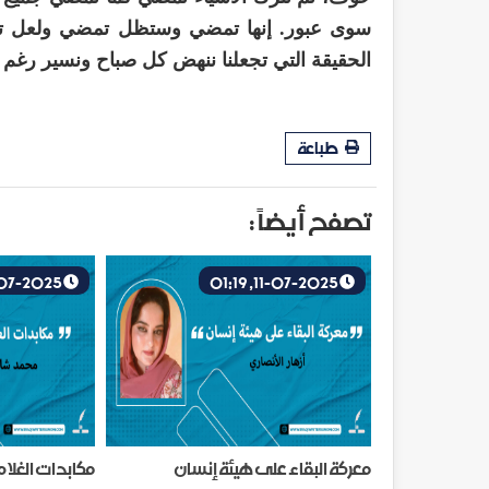
سوى عبور. إنها تمضي وستظل تمضي ولعل تلك 
الحقيقة التي تجعلنا ننهض كل صباح ونسير رغم 
طباعة
تصفح أيضاً :
16-07-2025, 15:42
11-07-2025, 01:19
معركة البقاء على هيئة إنسان
مكابدات الغلا