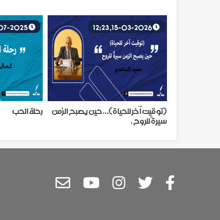
12-07-2025, 01:15
15-03-2026, 12:23
(توقيت آخر للحياة)… حين يصبح الزمن
رحلة الحب
سيرةً للروح .