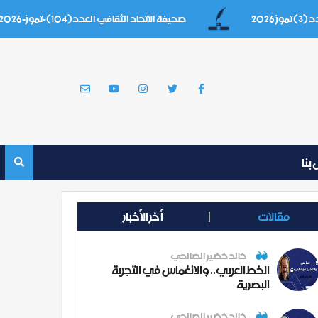
صحيفة الاتحاد الثقافي العدد(104)-تموز-2026
بنا
مقالات
أخر الأخبار
خالد خضير الصالحي
الخط العربي.. والانغماس في التجربة
البصرية
خالد خضير الصالحي