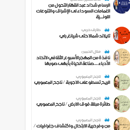
الرسام شدّاد عبد القهّار التحول من
الغمامات السوداء لى الإشراق والتنوعات
اللونــيّة
طارق حربي
تايلاند شمالا حتى شيانغ راي
منال الحسن
نافذة من المهجر الأسبوع الثقافي لاتحاد
الأدباء ... صناعة الحياة بأبهى صورها
ناجح المعموري
الريح تسطو على الاجوبة / ناجح المعموري
ناجح المعموري
طائرة مبللة فوق الارض / ناجح المعموري
ناجح المعموري
من وفر حرية الارتحال واكتشاف جغرافيات /