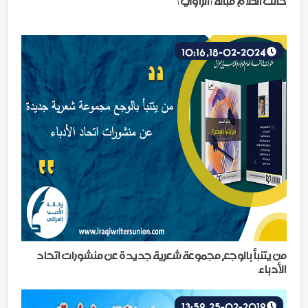
حائك الكلام قبالة {الراوي}
18-02-2024, 10:16
من يتنبأ بالوجع مجموعة شعرية جديدة عن منشورات اتحاد
الأدباء
25-02-2019, 13:59