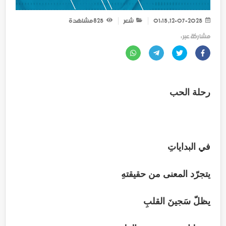
12-07-2025, 01:15
شعر
825
مشاهدة
مشاركة عبر :
رحلة الحب
في البداياتِ
يتجرّد المعنى من حقيقتهِ
يظلّ سَجينَ القلبِ