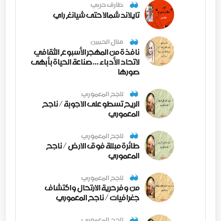
طارق حربي
تايلاند شمالا حتى شيانغ راي
منال الحسن
نافذة من المهجر الأسبوع الثقافي
لاتحاد الأدباء ... صناعة الحياة بأبهى
صورها
ناجح المعموري
الريح تسطو على الاجوبة / ناجح
المعموري
ناجح المعموري
طائرة مبللة فوق الارض / ناجح
المعموري
ناجح المعموري
من وفر حرية الارتحال واكتشاف
جغرافيات / ناجح المعموري
ناجح المعموري