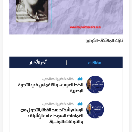
نازك الملائكة - الكوليرا
مقالات
أخر الأخبار
خالد خضير الصالحي
الخط العربي.. والانغماس في التجربة
البصرية
خالد خضير الصالحي
الرسام شدّاد عبد القهّار التحول من
الغمامات السوداء لى الإشراق
والتنوعات اللونــيّة