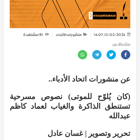
13-03-2026, 14:07
منشورات الاتحاد
181
مشاهدة
مشاركة عبر :
عن منشورات اتحاد الأدباء..
(كان يُلوّح للموتى) نصوص مسرحية
تستنطق الذاكرة والغياب لعماد كاظم
عبدالله
تحرير وتصوير | غسان عادل