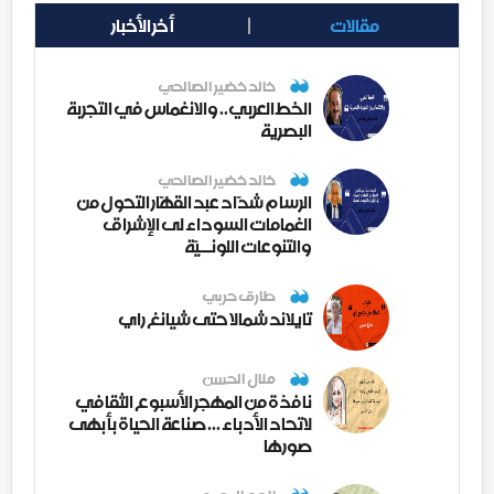
مقالات
أخر الأخبار
خالد خضير الصالحي
الخط العربي.. والانغماس في التجربة
البصرية
خالد خضير الصالحي
الرسام شدّاد عبد القهّار التحول من
الغمامات السوداء لى الإشراق
والتنوعات اللونــيّة
طارق حربي
تايلاند شمالا حتى شيانغ راي
منال الحسن
نافذة من المهجر الأسبوع الثقافي
لاتحاد الأدباء ... صناعة الحياة بأبهى
صورها