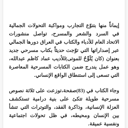
إيماناً منها بتنوّع التجارب ومواكبة التحولات الجمالية
في السرد والشعر والمسرح، تواصل منشورات
الاتحاد العام للأدباء والكتاب في العراق دورها الجمالي
عبر إصداراتها التي توّجت حديثاً بكتاب مسرحي جديد
بعنوان (كان يُلَوِّحُ للموتى)للأديب عماد كاظم عبدالله،
وهو عمل يندرج ضمن الكتابات المسرحية المعاصرة
التي تسعى إلى استنطاق الواقع الإنساني.
وجاء الكتاب في (83)صفحة،توزعت على ثلاثة نصوص
مسرحية طويلة تتكئ على بنية درامية تستكشف
العزلة الإنسانية، وذاكرة الفقد، والتوترات التي تنشأ
بين الإنسان ومحيطه، في ظل تحولات اجتماعية
ونفسية عميقة.