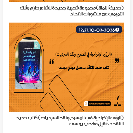
(حديثُ النملة)مجموعة شعرية جديدة للشاعر حازم رشك
التميمي عن منشورات الاتحاد
10-03-2026, 12:21
(الرؤى الإخراجية في المسرح ونقد السرديات) كتاب جديد
للناقد د.عقيل مهدي يوسف