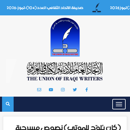
صحيفة الاتحاد الثقافي العدد(104)-تموز-2026
Toggle
navigation
(كان يُلوّح للموتى) نصوص مسرحية