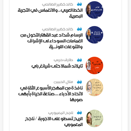
خالد خضير الصالحي
الخط العربي.. والانغماس في التجربة
البصرية
خالد خضير الصالحي
الرسام شدّاد عبد القهّار التحول من
الغمامات السوداء لى الإشراق
والتنوعات اللونــيّة
طارق حربي
تايلاند شمالا حتى شيانغ راي
منال الحسن
نافذة من المهجر الأسبوع الثقافي
لاتحاد الأدباء ... صناعة الحياة بأبهى
صورها
ناجح المعموري
الريح تسطو على الاجوبة / ناجح
المعموري