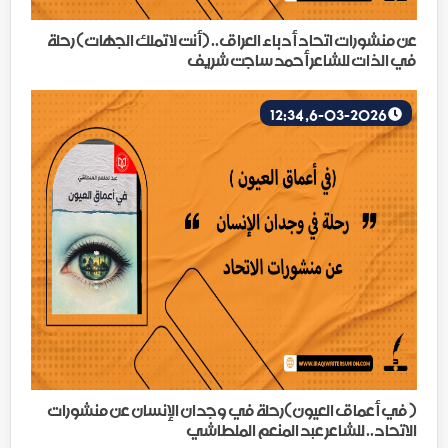
عن منشورات اتحاد أدباء العراق.. (أنت لا تملك الجهات) رحلة
في الذات للشاعر أحمد ساجت شريف
6-03-2026, 12:34
( في أعماق العيون)رحلة في وجدان الإنسان عن منشورات
الاتحاد.. للشاعر عبد المنعم الملطاشي