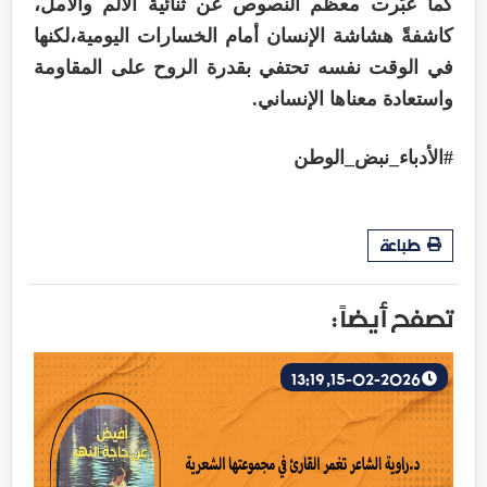
كما عبّرت معظم النصوص عن ثنائية الألم والأمل،
كاشفةً هشاشة الإنسان أمام الخسارات اليومية،لكنها
في الوقت نفسه تحتفي بقدرة الروح على المقاومة
واستعادة معناها الإنساني.
#الأدباء_نبض_الوطن
طباعة
تصفح أيضاً :
15-02-2026, 13:19