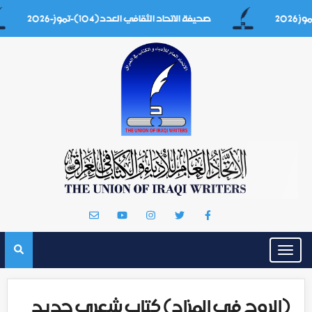
صحيفة الاتحاد الثقافي العدد(104)-تموز-2026
Toggle
navigation
(الروح في المزاد) كتاب شعري جديد