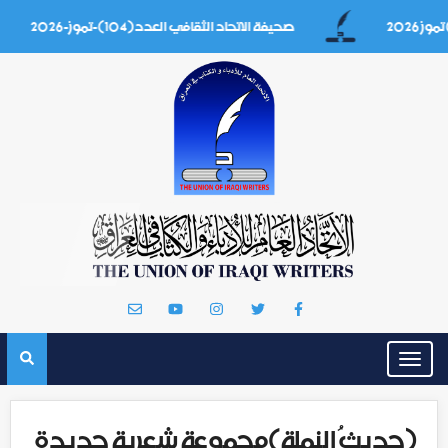
صحيفة الاتحاد الثقافي العدد(104)-تموز-2026
Toggle
navigation
(حديثُ النملة)مجموعة شعرية جديدة