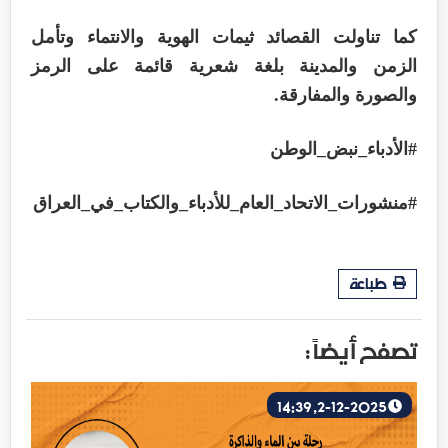
كما تناولت القصائد ثيمات الهوية والانتماء وتأمل
الزمن والمدينة بلغة شعرية قائمة على الرمز
والصورة والمفارقة.
#الأدباء_نبض_الوطن
#منشورات_الاتحاد_العام_للأدباء_والكتاب_في_العراق
طباعة
تصفح أيضاً :
2-12-2025, 14:39