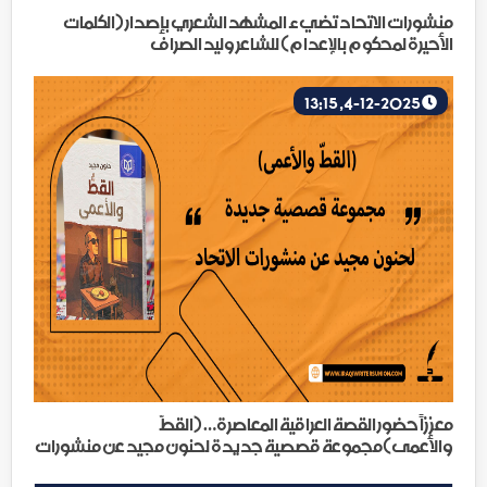
منشورات الاتحاد تضيء المشهد الشعري بإصدار (الكلمات
الأحيرة لمحكوم بالإعدام) للشاعر وليد الصراف
4-12-2025, 13:15
معززاً حضور القصة العراقية المعاصرة… (القطّ
والأعمى)مجموعة قصصية جديدة لحنون مجيد عن منشورات
الاتحاد