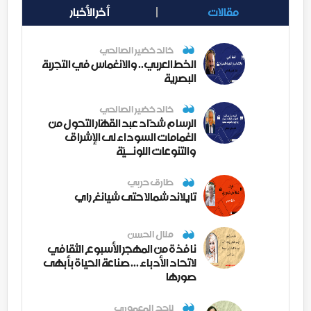
مقالات
أخر الأخبار
خالد خضير الصالحي
الخط العربي.. والانغماس في التجربة
البصرية
خالد خضير الصالحي
الرسام شدّاد عبد القهّار التحول من
الغمامات السوداء لى الإشراق
والتنوعات اللونــيّة
طارق حربي
تايلاند شمالا حتى شيانغ راي
منال الحسن
نافذة من المهجر الأسبوع الثقافي
لاتحاد الأدباء ... صناعة الحياة بأبهى
صورها
ناجح المعموري