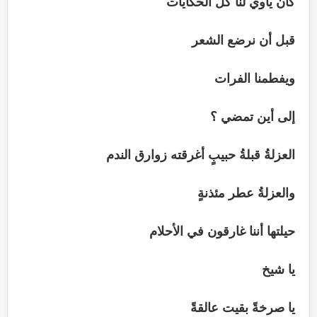
كان يأوي لنا كل الحكايات
قبل أن نرضع الشعر
ويفطمنا الفرات
إلى أين تمضي ؟
العزلةُ قبلةُ حبيبٍ أغرقته زوارق الندم
والعزلةُ عطر مئذنةٍ
حيلتها أننا غارقون في الأحلام
يا شيخ
يا صرخةً بقيت عالقةً