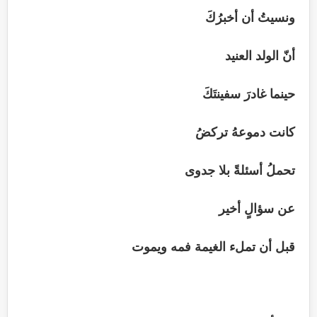
ونسيتُ أن أخبرُكَ
أنّ الولد العنيد
حينما غادرَ سفينتَكَ
كانت دموعهُ تركضُ
تحملُ أسئلةً بلا جدوى
عن سؤالٍ أخير
قبل أن تملء الغيمة فمه ويموت