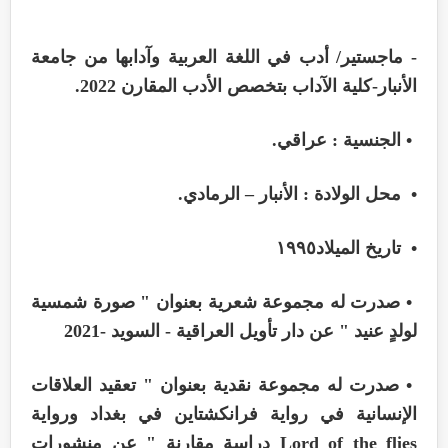
- ماجستير/ أدب في اللغة العربية وآدابها من جامعة
الأنبار-كلية الآداب بتخصص الأدب المقارن 2022.
• الجنسية : عراقي.
• محل الولادة : الأنبار – الرمادي.
• تاريخ الميلاد١٩٩٥
• صدرت له مجموعة شعرية بعنوان " صورة شمسية
لولدٍ عنيد " عن دار تأويل العراقية - السويد -2021
• صدرت له مجموعة نقدية بعنوان " تعقيد العلاقات
الإنسانية في رواية فرانكشتاين في بغداد ورواية
Lord of the flies دراسة مقارنة " عن منشورات