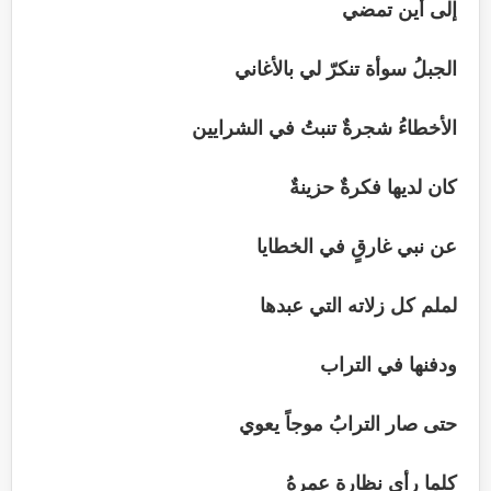
إلى أين تمضي
الجبلُ سوأة تنكرّ لي بالأغاني
الأخطاءُ شجرةٌ تنبتُ في الشرايين
كان لديها فكرةٌ حزينةٌ
عن نبي غارقٍ في الخطايا
لملم كل زلاته التي عبدها
ودفنها في التراب
حتى صار الترابُ موجاً يعوي
كلما رأى نظارة عمرهُ