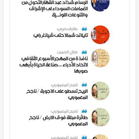
الرسام شدّاد عبد القهّار التحول من
الغمامات السوداء لى الإشراق
والتنوعات اللونــيّة
طارق حربي
تايلاند شمالا حتى شيانغ راي
منال الحسن
نافذة من المهجر الأسبوع الثقافي
لاتحاد الأدباء ... صناعة الحياة بأبهى
صورها
ناجح المعموري
الريح تسطو على الاجوبة / ناجح
المعموري
ناجح المعموري
طائرة مبللة فوق الارض / ناجح
المعموري
ناجح المعموري