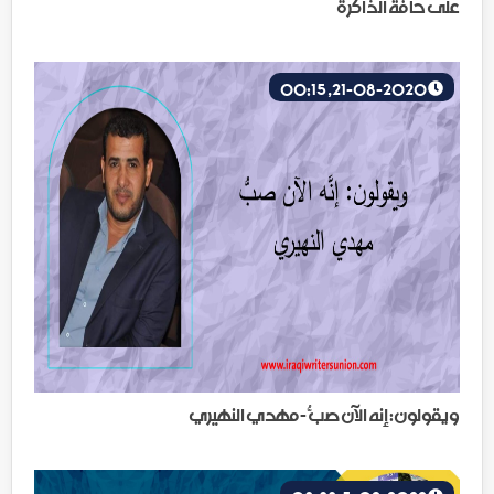
على حافة الذاكرة
21-08-2020, 00:15
ويقولون: إنه الآن صبُّ - مهدي النهيري