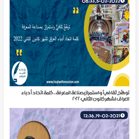
5-02-2022, 08:33
توهّجٌ ثقافيٌّ واستمرارٌ بصناعة المعرفة.. كلمة اتحاد أدباء
العراق لشهر كانون الثاني ٢٠٢٢
19-02-2021, 12:36