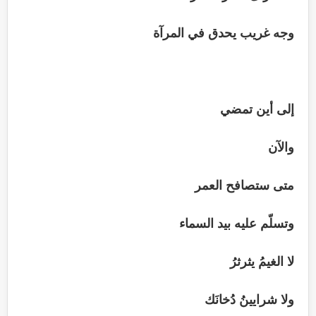
وجه غريب يحدق في المرآة
إلى أين تمضي
والآن
متى ستصافح العمر
وتسلّم عليه بيد السماء
لا الغيمُ يثرثرُ
ولا شرايينُ دُخانَك