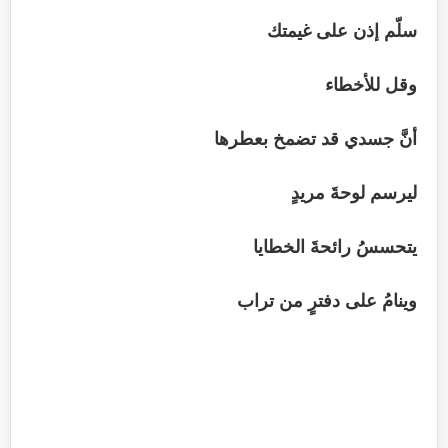
سلّم إذن على غيمتك
وقل للأخطاء
أنَّ جسدي قد تضمخ بعطرها
ليرسم لوحةَ مريدٍ
يتحسسُ رائحةَ الخطايا
وينامُ على دفترٍ من تراب