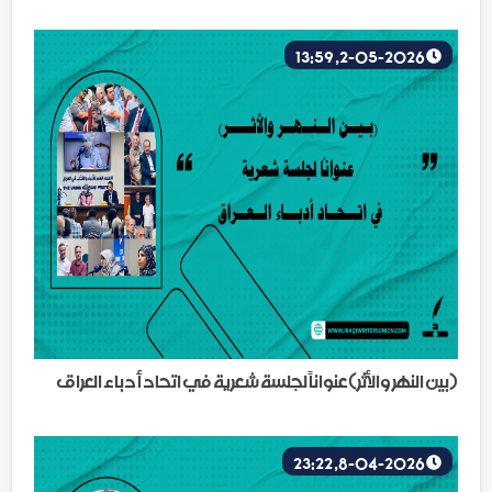
2-05-2026, 13:59
(بين النهر والأثر)عنواناً لجلسة شعرية في اتحاد أدباء العراق
8-04-2026, 23:22