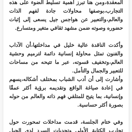
المعقدة،ومن هنا تبرز أهمية تسليط الضوء على هذه
التجارب،بوصفها محاولات جادة لفهم الذات
والعالم،والتعبير عن هواجس جيل يسعى إلى إثبات
حضوره وصوته ضمن مشهد ثقافي متغير ومتسارع.
وأكدت الناقدة عالية خليل في مداخلتها،أن الآداب
والفنون تمثل محاولة إنسانية دائمة لترميم وحشية
العالم،وتخفيف قسوته، عبر ما تتيحه من مساحات
للتعبير والجمال والتأمل.
وأشارت إلى أن أدب الشباب بمختلف أشكاله،يسهم
في إعادة صياغة الواقع وتقديمه برؤية أكثر عمقًا
وإنسانية، بما يتيح للمتلقي فهم ذاته والعالم من حوله
بصورة أكثر حساسية.
وفي ختام الجلسة، قدمت مداخلات تمحورت حول
تجارب الكتابة الأولى وتحديات السرد لدى الجيل