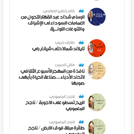
خالد خضير الصالحي
الرسام شدّاد عبد القهّار التحول من
الغمامات السوداء لى الإشراق
والتنوعات اللونــيّة
طارق حربي
تايلاند شمالا حتى شيانغ راي
منال الحسن
نافذة من المهجر الأسبوع الثقافي
لاتحاد الأدباء ... صناعة الحياة بأبهى
صورها
ناجح المعموري
الريح تسطو على الاجوبة / ناجح
المعموري
ناجح المعموري
طائرة مبللة فوق الارض / ناجح
المعموري