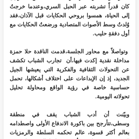
كان قدراً تشربته عبر الحبل السري،وعندما خرجتُ
إلى الحياة، همسوا بروحي الحكايات قبل الآذان،فقد
وُلدتُ وسط الأصوات المتصادية ورضعتُ الحكايات مع
أول دفقةِ حليب.
وتواصلاً مع محاور الجلسة،قدمت الناقدة حلا حمزة
مداخلة نقدية إكدت فيها،أن تجارب الشباب تكشف
عن التحولات الثقافية والفكرية التي يعيشها الجيل
الجديد، إذ إن الإبداعات على اختلاف أشكالها، تحمل
حساسية خاصة في رؤية الواقع ومحاولة تحليل
تحولاته اليومية.
وبيّنت أن أدب الشباب يقف في منطقة
وسطى،تتأرجح بين باكورة الاندفاع الأولى واصطدامه
بعالم أكثر قسوة، عالم تحكمه السلطة والرمزيات