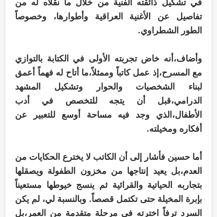
في تشكيل ذائقته الفنية من خلال ما نقلاه له من
تفاصيل عن الأغنية العراقية وأطوارها، وخصوصاً
الطور الشطراوي.
وأضاف،أنه خاض تجربته الأولى في الكتابة بالتوازي
مع المسرح،إذ عمل كاتباً وممثلاً،ما أتاح له فهماً أعمق
لبناء الشخصيات والحوار وتشكيل المشهد
الدرامي،قبل أن يتجه للتخصص في أدب
الأطفال،الذي وجد فيه مساحة أوسع للتعبير عن
أفكاره ومخيلته.
أما حسين فأشار إلى أن الكاتب لا يخترع الحكايات من
العدم،بل يعيد إنتاجها من مخزون الطفولة ويصقلها
بتجاربه الحياتية والقرائية ثم ينسج خيوطها مستعيناً
بإبرة المخيلة حتى تكتمل قصصاً. وبالنسبة لي، لم يكن
السرد ترفاً اخترته في مرحلة متقدمة من العمر،بل