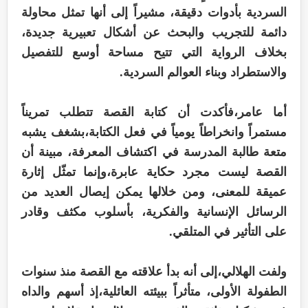
السردية بأدوات دقيقة، مشيراً إلى أنها تمثل محاولة
دائمة للتجريب والبحث عن أشكال تعبيرية جديدة،
بخلاف الرواية التي تتيح مساحة أوسع للتفصيل
والاستطراد وبناء العوالم السردية.
أما عامر،فأكدت أن كتابة القصة تتطلب تمريناً
مستمراً وانخراطاً يومياً في فعل الكتابة،بشغف يشبه
متعة طالبة المدرسة في اكتشاف المعرفة، مبينة أن
القصة ليست مجرد حكاية عابرة،وإنما تمثّل إثارة
عميقة للمعنى، ومن خلالها يمكن إيصال العديد من
الرسائل الإنسانية والفكرية، بأسلوب مكثف وقادر
على التأثير في المتلقي.
ولفت الهلالي،إلى أنه بدأ علاقته مع القصة منذ سنوات
الطفولة الأولى، متأثراً ببيئته العائلية،إذ أسهم والداه