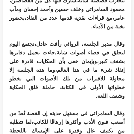
بتجارب قصصية شابة،شارك فيها كل من القصاصين،
محمود السامرائي وخلف حسين وأحمد إحسان ومآب
عامر،مع قراءات نقدية قدمها عدد من النقاد،بحضور
نخبة من الأدباء.
وقال مدير الجلسة، الروائي رأفت عادل،نجتمع اليوم
لنحلق في فضاء أصوات شابة،جاءت تحمل دفاترها
بشغف كبير،وبإيمان خفي بأن الحكايات قادرة على
إنقاذ شيء ما في هذا العالم،وما هذه الجلسة إلا
محاولة للاقتراب من تلك الأصوات التي تخطو
خطواتها الأولى في الكتابة، حاملة قلق الحكاية
وشغف اللغة.
وقال السامرائي في مستهل حديثه إن القصة تُعدّ من
أصعب فنون الأدب وأكثرها إرهاقًا للكاتب،لما تتطلبه
من تكثيف عالٍ وقدرة على الإمساك باللحظة