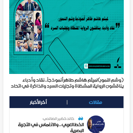
(وشم النمور)لميثم هاشم طاهر أنموذجاً.. نقاد وأدباء
يناقشون الرواية المشظاة وتجليات السرد والذاكرة في اتحاد
الأدباء
مقالات
أخر الأخبار
خالد خضير الصالحي
الخط العربي.. والانغماس في التجربة
البصرية