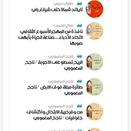
طارق حربي
تايلاند شمالا حتى شيانغ راي
منال الحسن
نافذة من المهجر الأسبوع الثقافي
لاتحاد الأدباء ... صناعة الحياة بأبهى
صورها
ناجح المعموري
الريح تسطو على الاجوبة / ناجح
المعموري
ناجح المعموري
طائرة مبللة فوق الارض / ناجح
المعموري
ناجح المعموري
من وفر حرية الارتحال واكتشاف
جغرافيات / ناجح المعموري
ناجح المعموري