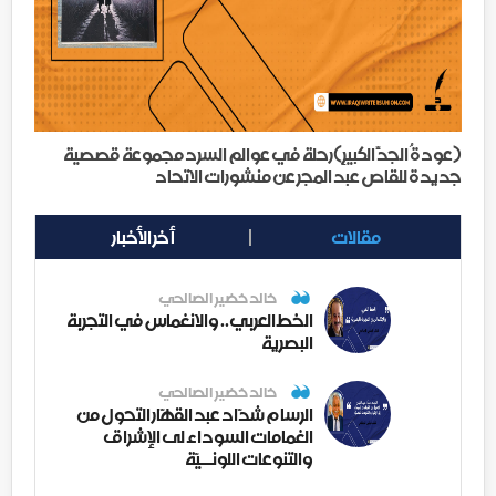
(عودةُ الجدِّ الكبيرِ)رحلة في عوالم السرد مجموعة قصصية
جديدة للقاص عبد المجر عن منشورات الاتحاد
مقالات
أخر الأخبار
خالد خضير الصالحي
الخط العربي.. والانغماس في التجربة
البصرية
خالد خضير الصالحي
الرسام شدّاد عبد القهّار التحول من
الغمامات السوداء لى الإشراق
والتنوعات اللونــيّة