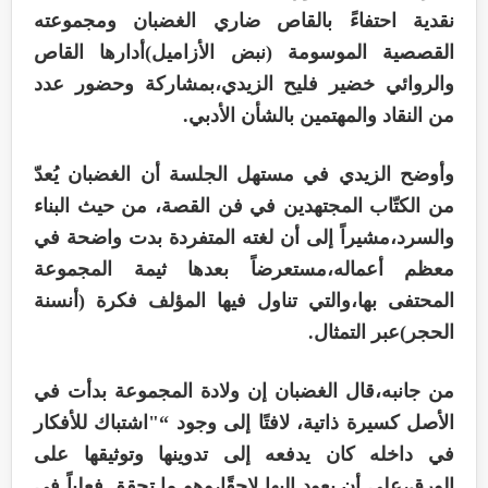
نقدية احتفاءً بالقاص ضاري الغضبان ومجموعته
القصصية الموسومة (نبض الأزاميل)أدارها القاص
والروائي خضير فليح الزيدي،بمشاركة وحضور عدد
من النقاد والمهتمين بالشأن الأدبي.
وأوضح الزيدي في مستهل الجلسة أن الغضبان يُعدّ
من الكتّاب المجتهدين في فن القصة، من حيث البناء
والسرد،مشيراً إلى أن لغته المتفردة بدت واضحة في
معظم أعماله،مستعرضاً بعدها ثيمة المجموعة
المحتفى بها،والتي تناول فيها المؤلف فكرة (أنسنة
الحجر)عبر التمثال.
من جانبه،قال الغضبان إن ولادة المجموعة بدأت في
الأصل كسيرة ذاتية، لافتًا إلى وجود “"اشتباك للأفكار
في داخله كان يدفعه إلى تدوينها وتوثيقها على
الورق،على أن يعود إليها لاحقًا،وهو ما تحقق فعلياً في