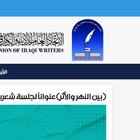
الرئ
(بين النهر والأثر)عنواناً لجلسة شعر