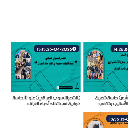
25-04-2026, 13:15
شعر) جلسة شعرية
(الشعر النسوي العراقي) عنواناً لجلسة
لأساليب وتلاقي
حوارية في اتحاد أدباء العراق
حاد الأدباء