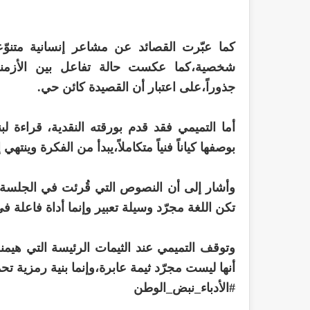
كما عبّرت القصائد عن مشاعر إنسانية متنو
شخصية،كما عكست حالة تفاعل بين الأزمنة
جذوراً،على اعتبار أن القصيدة كائن حي.
أما التميمي فقد قدم بورقته النقدية، قراءة ل
بوصفها كياناً فنياً متكاملاً،يبدأ من الفكرة وينتهي 
وأشار إلى أن النصوص التي قُرئت في الجلسة
تكن اللغة مجرّد وسيلة تعبير وإنما أداة فاعلة في 
وتوقف التميمي عند الثيمات الرئيسة التي هيمنت 
أنها ليست مجرّد ثيمة عابرة،وإنما بنية رمزية تحم
#الأدباء_نبض_الوطن