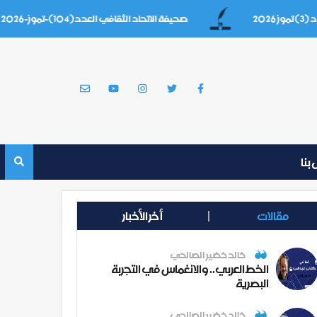
صحيفة الاتحاد الثقافي العدد(104)-تموز-2026
بنا
مقالات
أخر الأخبار
خالد خضير الصالحي
الخط العربي.. والانغماس في التجربة
البصرية
خالد خضير الصالحي