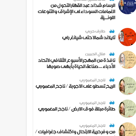
الرسام شدّاد عبد القهّار التحول من
الغمامات السوداء لى الإشراق والتنوعات
اللونــيّة
طارق حربي
تايلاند شمالا حتى شيانغ راي
منال الحسن
نافذة من المهجر الأسبوع الثقافي لاتحاد
الأدباء ... صناعة الحياة بأبهى صورها
ناجح المعموري
الريح تسطو على الاجوبة / ناجح المعموري
ناجح المعموري
طائرة مبللة فوق الارض / ناجح المعموري
ناجح المعموري
من وفر حرية الارتحال واكتشاف جغرافيات /