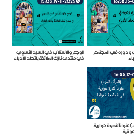
19-11-2025, 15:08
 ودوره في المجتمع
الوجع والاستلاب في السرد النسوي
اء
في منتدى نازك الملائكة باتحاد الأدباء
 عنواناً لندوة حوارية
راقية