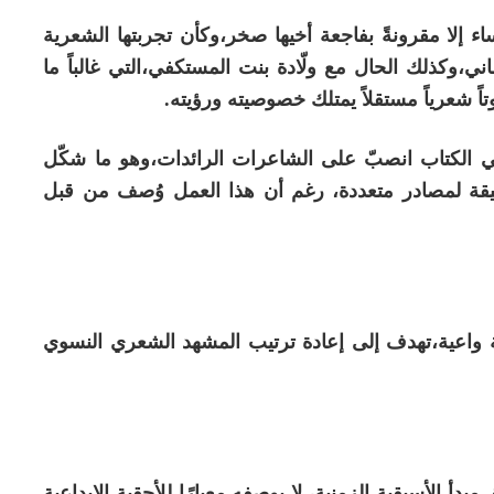
اء إلا مقرونةً بفاجعة أخيها صخر،وكأن تجربتها الشعرية
ني،وكذلك الحال مع ولّادة بنت المستكفي،التي غالباً ما
اً شعرياً مستقلاً يمتلك خصوصيته ورؤيته.
في الكتاب انصبّ على الشاعرات الرائدات،وهو ما شكّل
دقيقة لمصادر متعددة، رغم أن هذا العمل وُصف من قبل
 واعية،تهدف إلى إعادة ترتيب المشهد الشعري النسوي
دأ الأسبقية الزمنية، لا بوصفه معيارًا للأحقية الإبداعية