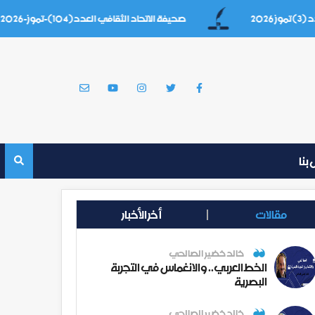
صحيفة الاتحاد الثقافي العدد(104)-تموز-2026
بنا
مقالات
أخر الأخبار
خالد خضير الصالحي
الخط العربي.. والانغماس في التجربة
البصرية
خالد خضير الصالحي