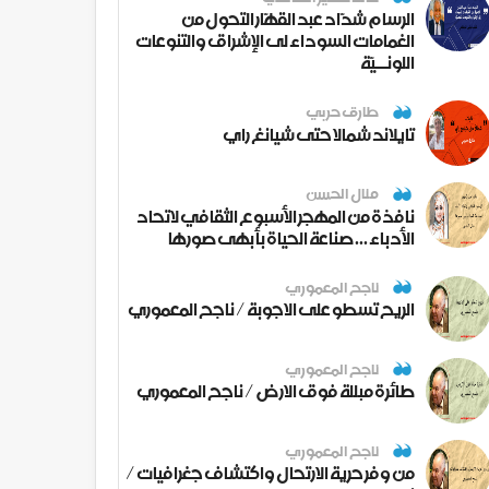
الرسام شدّاد عبد القهّار التحول من
الغمامات السوداء لى الإشراق والتنوعات
اللونــيّة
طارق حربي
تايلاند شمالا حتى شيانغ راي
منال الحسن
نافذة من المهجر الأسبوع الثقافي لاتحاد
الأدباء ... صناعة الحياة بأبهى صورها
ناجح المعموري
الريح تسطو على الاجوبة / ناجح المعموري
ناجح المعموري
طائرة مبللة فوق الارض / ناجح المعموري
ناجح المعموري
من وفر حرية الارتحال واكتشاف جغرافيات /