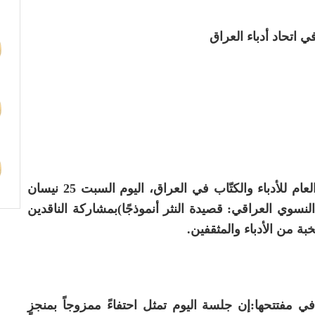
 اتحاد أدباء العراق
أقام منتدى نازك الملائكة الثقافي، في الاتحاد العام للأدباء والكتّاب في العراق، اليوم السبت 25 نيسان
ر النسوي العراقي: قصيدة النثر أنموذجًا)بمشاركة الناقدين
بة من الأدباء والمثقفين.
 مفتتحها:إن جلسة اليوم تمثل احتفاءً ممزوجاً بمنجزٍ