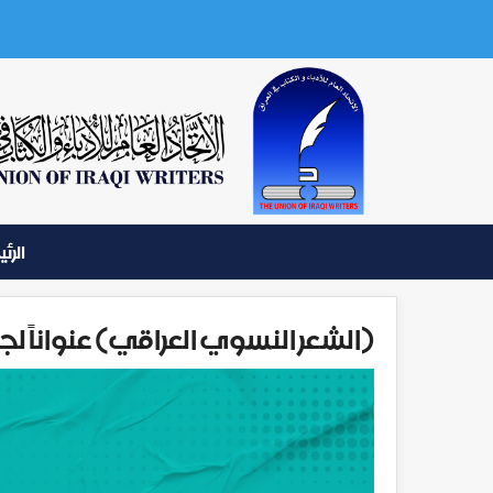
الرئ
(الشعر النسوي العراقي) عنواناً لج