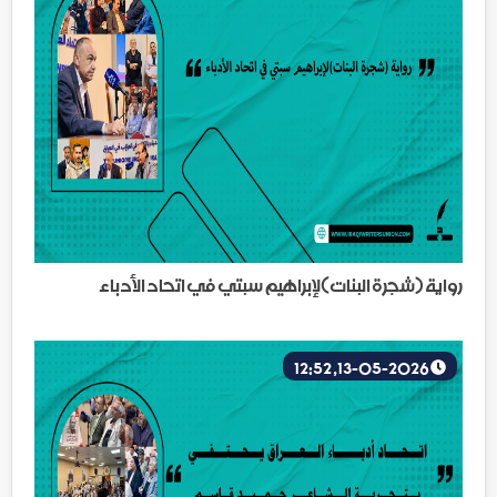
رواية (شجرة البنات)لإبراهيم سبتي في اتحاد الأدباء
13-05-2026, 12:52