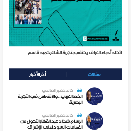
اتحاد أدباء العراق يحتفي بتجربة الشاعر حميد قاسم
مقالات
أخر الأخبار
خالد خضير الصالحي
الخط العربي.. والانغماس في التجربة
البصرية
خالد خضير الصالحي
الرسام شدّاد عبد القهّار التحول من
الغمامات السوداء لى الإشراق