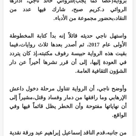
برواية(عصا كما يجب)للروائي خالد ناجي، أدارها
الروائي د.كريم صبح، شارك فيها عدد من
النقاد،بحضور مجموعة من الأدباء.
واستهل ناجي حديثه قائلاً إنه بدأ كتابة المخطوطة
الأولى عام 2017، ثم أصدر بعدها ثلاث روايات،فيما
بقيت هذه الرواية حبيسة رفوف مكتبته،إذ كان يتردد
في العودة إليها، إلى أن قرر نشرها أخيراً عن دار
الشؤون الثقافية العامة.
وأوضح ناجي، أن الرواية تتناول مرحلة دخول داعش
الإرهابي وما رافقها من دمار وفساد وقتل،مشيراً إلى
أن نهاياتها مفتوحة وأن الخطر يظل قائماً فيها وفي
الواقع.
من جانبه،قدم الناقد إسماعيل إبراهيم عبد ورقة نقدية