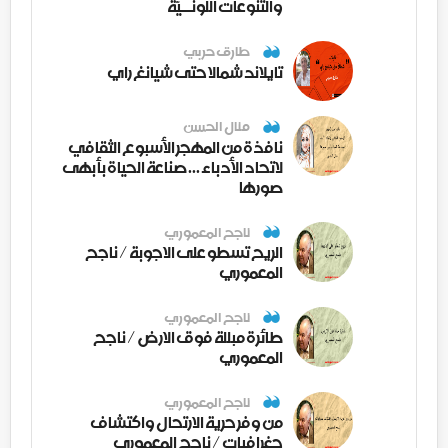
والتنوعات اللونــيّة
طارق حربي
تايلاند شمالا حتى شيانغ راي
منال الحسن
نافذة من المهجر الأسبوع الثقافي
لاتحاد الأدباء ... صناعة الحياة بأبهى
صورها
ناجح المعموري
الريح تسطو على الاجوبة / ناجح
المعموري
ناجح المعموري
طائرة مبللة فوق الارض / ناجح
المعموري
ناجح المعموري
من وفر حرية الارتحال واكتشاف
جغرافيات / ناجح المعموري