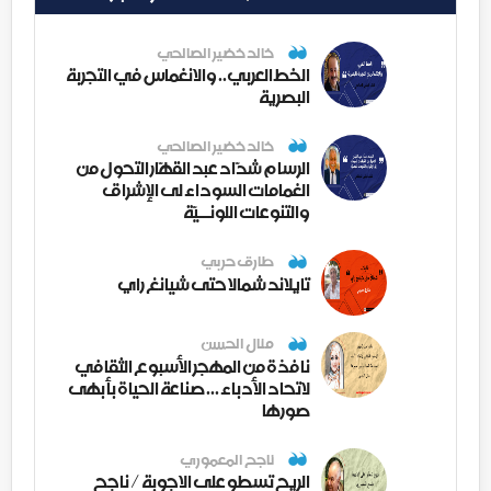
خالد خضير الصالحي
الخط العربي.. والانغماس في التجربة
البصرية
خالد خضير الصالحي
الرسام شدّاد عبد القهّار التحول من
الغمامات السوداء لى الإشراق
والتنوعات اللونــيّة
طارق حربي
تايلاند شمالا حتى شيانغ راي
منال الحسن
نافذة من المهجر الأسبوع الثقافي
لاتحاد الأدباء ... صناعة الحياة بأبهى
صورها
ناجح المعموري
الريح تسطو على الاجوبة / ناجح