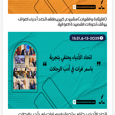
(القيثارة والقربان)مشروع كبير يطلقه اتحاد أدباء العراق
يوثق تحولات القصيدة العراقية
6-12-2025, 13:21
اتحاد الأدباء يحتفي بتجربة باسم فرات في أدب الرحلات