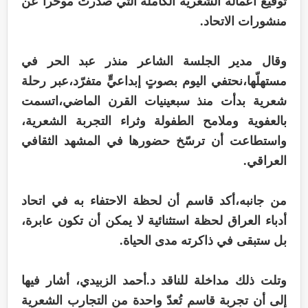
توقيع أعماله الشعرية الكاملة التي صدرت موخراً عن
منشورات الاتحاد.
وقال مدير الجلسة الشاعر منذر عبد الحر في
مستهلّها،نحتفي اليوم بصوتٍ إبداعيٍّ متفرّد،عبر رحلة
شعرية بدأت منذ سبعينيات القرن الماضي،اتسمت
بالعفوية وملامح الطفولة وثراء التجربة الشعرية،
واستطاعت أن ترسّخ حضورها في المشهد الثقافي
العراقي.
من جانبه،أكد قاسم أن لحظة الاحتفاء به في اتحاد
أدباء العراق لحظة استثنائية لا يمكن أن تكون عابرة،
بل ستبقى في ذاكرته مدى الحياة.
وتلت ذلك مداخلة للناقد د.أحمد الزبيدي، أشار فيها
إلى أن تجربة قاسم تُعدّ واحدة من التجارب الشعرية