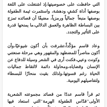
التي حافظت على خصوصيتها،إذ اشتغلت على اللغة
بوصفها أداة كشفٍ ودهشة، واستثمرت ثيمة الطفولة
بوصفها منبعاً جمالياً ورمزياً، مضيفًا أن قصائده تمزج
بين البساطة الظاهرة والعمق الدلالي،ما يمنحها قدرة
على التأثير والتجدد.
وعاد قاسم مؤكّداً،تشرفت بأن أكون شيوعيًا،وأن
أكون مناصراً للمضطهد والمقهور وهي مرحلة صنعتني
وكونت وعيي،فكنت أرى في الشعر وسيلة للدفاع عن
الإنسان وقضاياه،ومحاولة دائمة لالتقاط جماليات
الحياة رغم قسوتها،ولذلك بقيت منحازًا للبسطاء
ولتفاصيلهم اليومية.
ثم قرأ قاسم عددًا من قصائد مجموعته الشعرية
الأولى"قدّاس الطفولة الهرِمة"التي استعاد فيها