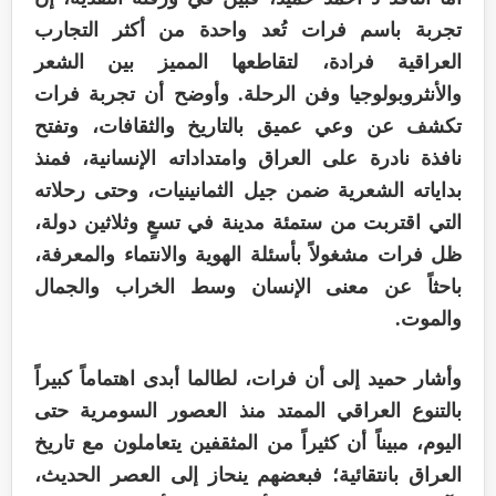
تجربة باسم فرات تُعد واحدة من أكثر التجارب
العراقية فرادة، لتقاطعها المميز بين الشعر
والأنثروبولوجيا وفن الرحلة. وأوضح أن تجربة فرات
تكشف عن وعي عميق بالتاريخ والثقافات، وتفتح
نافذة نادرة على العراق وامتداداته الإنسانية، فمنذ
بداياته الشعرية ضمن جيل الثمانينيات، وحتى رحلاته
التي اقتربت من ستمئة مدينة في تسعٍ وثلاثين دولة،
ظل فرات مشغولاً بأسئلة الهوية والانتماء والمعرفة،
باحثاً عن معنى الإنسان وسط الخراب والجمال
والموت.
وأشار حميد إلى أن فرات، لطالما أبدى اهتماماً كبيراً
بالتنوع العراقي الممتد منذ العصور السومرية حتى
اليوم، مبيناً أن كثيراً من المثقفين يتعاملون مع تاريخ
العراق بانتقائية؛ فبعضهم ينحاز إلى العصر الحديث،