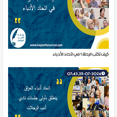
كيف تكتب الرحلة؟ في اتحاد الأدباء
25-07-2024, 07:43