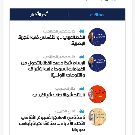
مقالات
أخر الأخبار
خالد خضير الصالحي
الخط العربي.. والانغماس في التجربة
البصرية
خالد خضير الصالحي
الرسام شدّاد عبد القهّار التحول من
الغمامات السوداء لى الإشراق
والتنوعات اللونــيّة
طارق حربي
تايلاند شمالا حتى شيانغ راي
منال الحسن
نافذة من المهجر الأسبوع الثقافي
لاتحاد الأدباء ... صناعة الحياة بأبهى
صورها