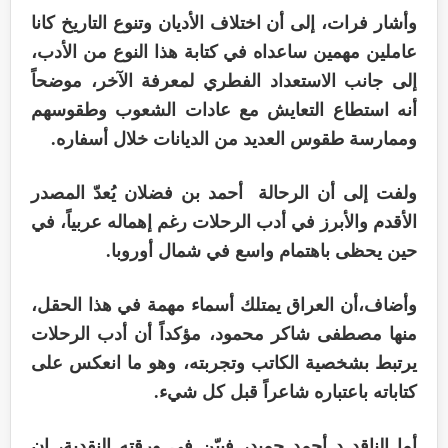
وأشار فرات، إلى أن اختلاف الأديان وتنوع التاريخ كانا
عاملين مهمين ساعداه في كتابة هذا النوع من الأدب،
إلى جانب الاستعداد الفطري لمعرفة الآخر، موضحاً
أنه استطاع التعايش مع عادات الشعوب وطقوسهم
وممارسة طقوس العديد من الديانات خلال أسفاره.
ولفت إلى أن الرحالة أحمد بن فضلان يُعدّ المصدر
الأقدم والأبرز في أدب الرحلات رغم إهماله عربياً، في
حين يحظى باهتمام واسع في شمال أوروبا.
وأضاف،أن العراق يمتلك أسماء مهمة في هذا الحقل،
منها مصطفى شاكر محمود، مؤكداً أن أدب الرحلات
يرتبط بشخصية الكاتب وتجربته، وهو ما انعكس على
كتاباته باعتباره شاعراً قبل كل شيء.
أما الناقد د أحمد حميد، فبيّن في ورقته النقدية، إن