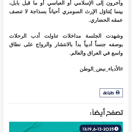
وآخرون إلى الإسلامي أو العباسي أو ما قبل بابل،
بينما يُتناوَل الإرث السومري أحياناً بسذاجة لا تنصف
عمقه الحضاري.
وشهدت الجلسة مداخلات تناولت أدب الرحلات
بوصفه جنساً أدبياً بدأ بالانتشار والرواج على نطاق
واسع في العراق والعالم.
#الأدباء_نبض_الوطن
طباعة
تصفح أيضاً :
6-12-2025, 13:19