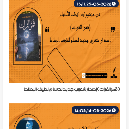
25-05-2026, 15:11
(قمر الفرات)إصدار شعري جديد لحسام لطيف البطاط
14-05-2026, 14:05