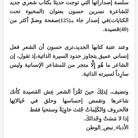
سلسة إصداراتها التي توجت حديثاً بكتاب شعري جديد
للشاعرة نسرين حسون بعنوان (المخبوء تحت
الكنايات)في إصدار جاء بـ(125)صفحة وضمّ أكثر من
(40)قصيدة.
وعند عتبة كتابها الجديد،ترى حسون أن الشعر فعل
إنساني عميق يتجاوز حدود السيرة الذاتية،إذ تقول، إن
الشاعر ما هُو إِلَّا متجر من للمشاعر الإنسانية وليس
سارِداً لسيرته الذاتية.
وتضيف، لِذلِكَ حينَ تَقْرَأ الشعر عِش القصيدة كأنك
شاعرها وتقمص إحساسها وحلق في خَيالاتِها
فالحروف وَالكَلِماتُ جُثث خاوِيَةٌ وستحيا فقط
إذا لا مَسَتْ وِجْدانَكَ.
الأدباء_نبض_الوطن