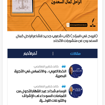
(الروح في المزاد) كتاب شعري جديد للشاعر الراحل كمال
السعدون عن منشورات الاتحاد
مقالات
أخر الأخبار
خالد خضير الصالحي
الخط العربي.. والانغماس في التجربة
البصرية
خالد خضير الصالحي
الرسام شدّاد عبد القهّار التحول من
الغمامات السوداء لى الإشراق
والتنوعات اللونــيّة