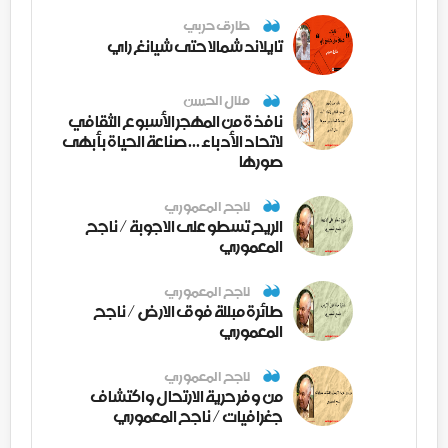
طارق حربي
تايلاند شمالا حتى شيانغ راي
منال الحسن
نافذة من المهجر الأسبوع الثقافي
لاتحاد الأدباء ... صناعة الحياة بأبهى
صورها
ناجح المعموري
الريح تسطو على الاجوبة / ناجح
المعموري
ناجح المعموري
طائرة مبللة فوق الارض / ناجح
المعموري
ناجح المعموري
من وفر حرية الارتحال واكتشاف
جغرافيات / ناجح المعموري