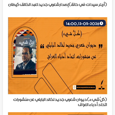
(أربع سيدات في حانة)إصدار شعري جديد لعبد الخالق كيطان
13-05-2026, 14:00
(كلُّ شيء)ديوان شعري جديد لخالد البابلي عن منشورات
اتحاد أدباء العراق