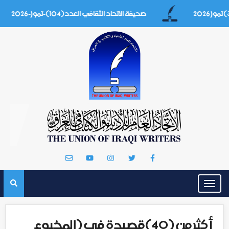
صحيفة الاتحاد الثقافي العدد(104)-تموز-2026
Toggle
navigation
أكثر من (40)قصيدة في (المخبوء