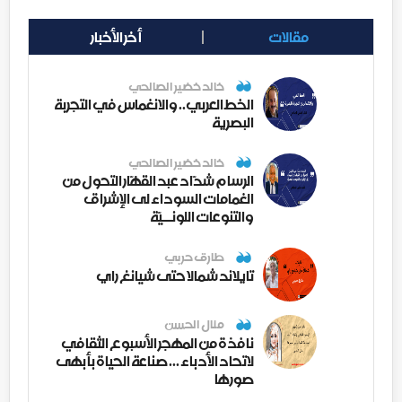
مقالات
أخر الأخبار
خالد خضير الصالحي
الخط العربي.. والانغماس في التجربة
البصرية
خالد خضير الصالحي
الرسام شدّاد عبد القهّار التحول من
الغمامات السوداء لى الإشراق
والتنوعات اللونــيّة
طارق حربي
تايلاند شمالا حتى شيانغ راي
منال الحسن
نافذة من المهجر الأسبوع الثقافي
لاتحاد الأدباء ... صناعة الحياة بأبهى
صورها