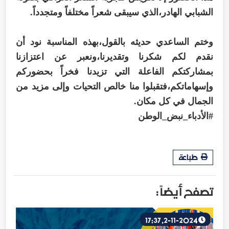
الشبابي الهادر،الذي سيبقى شعراً مختلفاً ومتجدداً.
وختم الساعدي حديثه بالقول،بهذه المناسبة نود أن
نقدم لكم شكرنا وتقديرنا،ونعبر عن اعتزازنا
بمشاركتكم الفاعلة التي تزيدنا فخراً بحضوركم
وإسهاماتكم،فتقبلوا منا خالص التحيات وإلى مزيد من
الجمال في كل مكان.
#الأدباء_نبض_الوطن
طباعة
تصفح أيضاً :
2-11-2024, 17:37