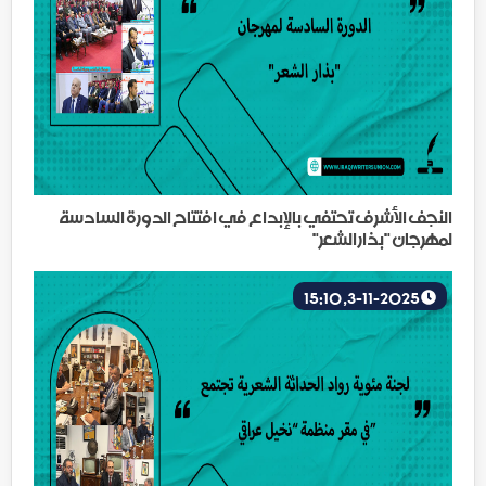
النجف الأشرف تحتفي بالإبداع في افتتاح الدورة السادسة
لمهرجان "بذار الشعر"
3-11-2025, 15:10