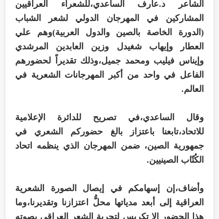
الشاعر د.عارف الساعدي،للشعراء العراقيين
المشاركين في المهرجان الدولي لشعر الشباب
(الدورة الخاصة بالصين والدول العربية)وهم علي
العطار وإيهاب شغيدل وزين العابدين المرشدي
وإيناس فيليب ومحمد جميل،وذلك تقديراً لحضورهم
الفاعل في واحد من أكبر المهرجانات الشعرية في
العالم.
وقال الساعدي،في تصريح للدائرة الإعلامية
للاتحاد،تابعنا باعتزاز بالغ حضوركم الشعري في
جمهورية الصين، ضمن المهرجان الذي ينظمه اتحاد
الكُتّاب الصينيين.
وأضاف،إن إسهامكم في إيصال الصورة الشعرية
العراقية إلى أبعد مدياتها محلُّ اعتزازنا وتقديرنا،وما
هذا الحضور إلا تكريس لتجربة الشعر العراقي بصوته