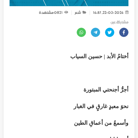
22-03-2026, 16:57
شعر
1 082
مشاهدة
مشاركة عبر :
أختامُ الأبد | حسين السياب
أجرُّ أجنحتي المبتورة
نحوَ معبدٍ غارقٍ في الغبار
وأسمعُ من أعماقِ الطين