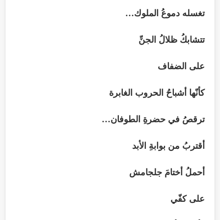
تغسله دموعُ الملوك…
تتشابكُ ظلالُ الجنِّ
على الضفاف
كأنّها أشباحُ الحروب الغابرة
ترقصُ في حضرةِ الطوفان…
أقتربُ من بوابةِ الأبد
أحملُ أختامَ جلجامش
على كفّي