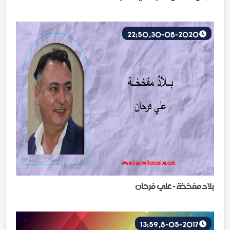
30-08-2020, 22:50
بلاد مفخخة - علي فرحان
8-05-2017, 13:59