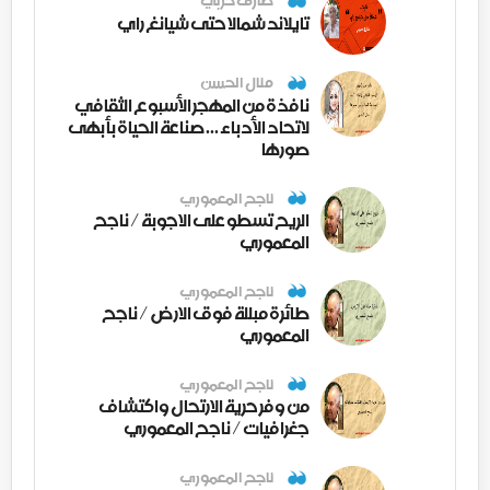
طارق حربي
تايلاند شمالا حتى شيانغ راي
منال الحسن
نافذة من المهجر الأسبوع الثقافي
لاتحاد الأدباء ... صناعة الحياة بأبهى
صورها
ناجح المعموري
الريح تسطو على الاجوبة / ناجح
المعموري
ناجح المعموري
طائرة مبللة فوق الارض / ناجح
المعموري
ناجح المعموري
من وفر حرية الارتحال واكتشاف
جغرافيات / ناجح المعموري
ناجح المعموري