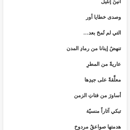
أنينَ إنليل
وصدى خطايا أور
التي لم تُمحَ بعد…
تنهضُ إينانا من رمادِ المدن
عاريةً من المطرِ
معلَّقةً على جيدِها
أساورَ من فتاتِ الزمن
تبكي آثاراً منسيّة
هدمتها صواعقُ مردوخ