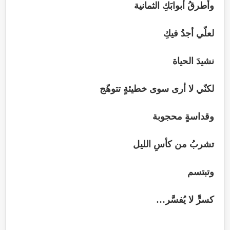
وأطرقُ أبوابَكِ الثمانية
لعلّي أجدُ فيكِ
نشيدَ الحياة
لكنّي لا أرى سوى خطيئةٍ تتوهّج
وقداسةٍ محجوبة
تشربُ من كأسِ الليل
وتبتسم
كسرٍّ لا يُفسَّر…