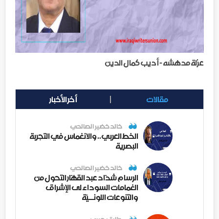
عزلة مدهشه - أديب كمال الدين
مقالات
أخر الأخبار
خالد خضير الصالحي
الخط العربي.. والانغماس في التجربة
البصرية
خالد خضير الصالحي
الرسام شدّاد عبد القهّار التحول من
الغمامات السوداء لى الإشراق
والتنوعات اللونــيّة