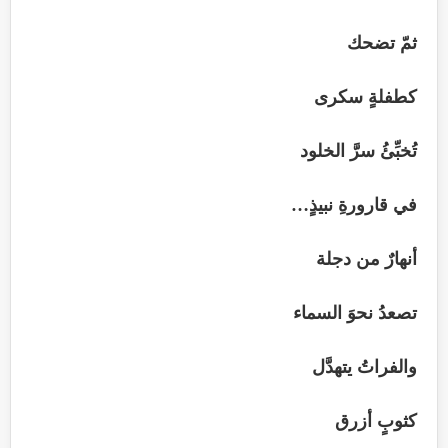
ثمّ تضحك
كطفلةٍ سكرى
تُخبِّئُ سرَّ الخلود
في قارورةِ نبيذٍ…
أنهارٌ من دجلة
تصعدُ نحوَ السماء
والفراتُ يتهدَّل
كثوبٍ أزرق