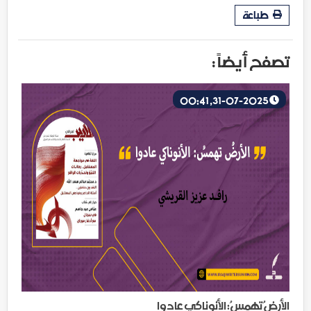
طباعة
تصفح أيضاً :
31-07-2025, 00:41
الأرضُ تهمسُ: الأنوناكي عادوا