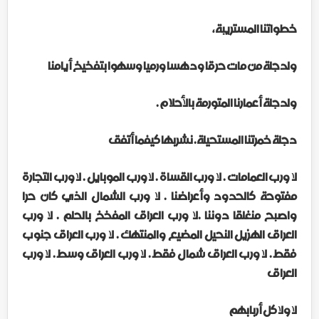
خطواتنا المستريبة ،
ولدجلة من مات حرقا ودهسا ورميا وسهوا بتفخيخ أيامنا
ولدجلة أعمارنا المتورمة بالأحلام .
دجلة خمرتنا المستحيلة. نشربها كيفما أتفق
لا ورب العمامات . لا ورب القساة . لا ورب الموبايل . لا ورب التجارة
مفتوحة كالحدود وأعراضنا . لا ورب الشمال الذي كان حرا
واصبح منغلقا دوننا .لا ورب العراق المفخخ بالحلم . لا ورب
العراق الهزيل النحيل المضيع والمنتهك . لا ورب العراق جنوب
فقط . لا ورب العراق شمال فقط . لا ورب العراق وسط . لا ورب
العراق
لا ولا كل أربابهم