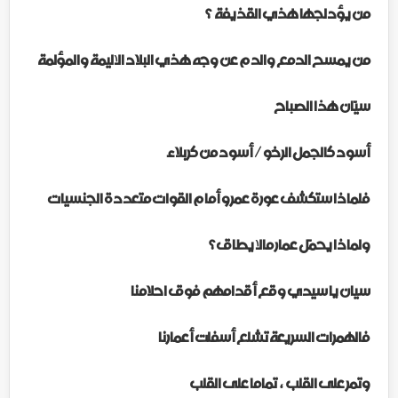
من يؤدلجها هذي القذيفة
؟
من يمسح الدمع والدم عن وجه هذي البلاد الاليمة والمؤلمة
سيّان هذا الصباح
أسود كالجمل الرخو / أسود من كربلاء
فلماذا ستكشف عورة عمرو أمام القوات متعددة الجنسيات
ولماذا يحمّل عمار مالا يطاق ؟
سيان يا سيدي وقع أقدامهم فوق احلامنا
فالهمرات السريعة تشلع أسفلت أعمارنا
وتمر على القلب
،
تماما على القلب