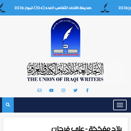
صحيفة الاتحاد الثقافي العدد(104)-تموز-2026
Toggle
navigation
بلاد مفخخة - علي فرحان