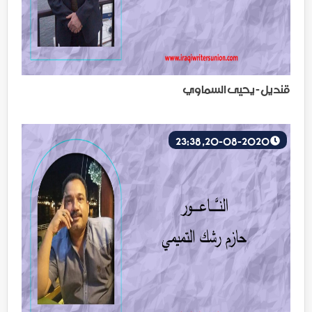
قنديل - يحيى السماوي
20-08-2020, 23:38