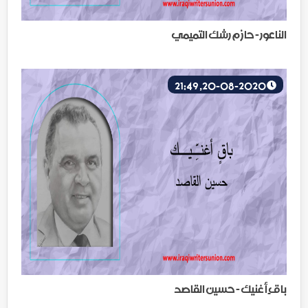
الناعور - حازم رشك التميمي
20-08-2020, 21:49
باقٍ أغنيك - حسين القاصد