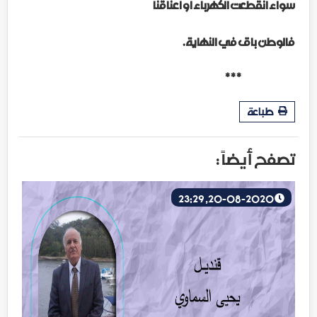
سواء انقطعت الكهرباء او اعناقنا
فالوطن باق في النهاية
.
* * *
طباعة
تصفح أيضاً :
20-08-2020, 23:29