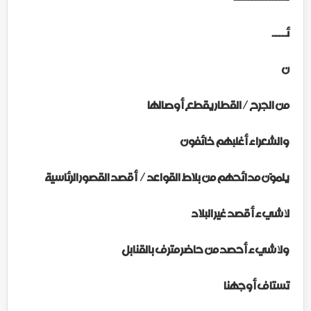
ئــــ
ن
من الجرح / القطار يقطع أوصالها
والشعراء أغلبهم خائفون
يلموّن مدائحهم من بلاط القواعد /
أقصد القصور الرئاسية
لا شيء أقصد غير البلاد
ولا شيء أحصد من حاضر مترف بالقنابل
تستاف أوجهنا