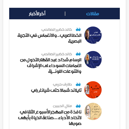
مقالات
أخر الأخبار
خالد خضير الصالحي
الخط العربي.. والانغماس في التجربة
البصرية
خالد خضير الصالحي
الرسام شدّاد عبد القهّار التحول من
الغمامات السوداء لى الإشراق
والتنوعات اللونــيّة
طارق حربي
تايلاند شمالا حتى شيانغ راي
منال الحسن
نافذة من المهجر الأسبوع الثقافي
لاتحاد الأدباء ... صناعة الحياة بأبهى
صورها