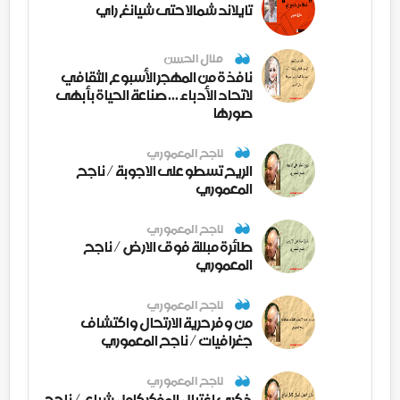
تايلاند شمالا حتى شيانغ راي
منال الحسن
نافذة من المهجر الأسبوع الثقافي
لاتحاد الأدباء ... صناعة الحياة بأبهى
صورها
ناجح المعموري
الريح تسطو على الاجوبة / ناجح
المعموري
ناجح المعموري
طائرة مبللة فوق الارض / ناجح
المعموري
ناجح المعموري
من وفر حرية الارتحال واكتشاف
جغرافيات / ناجح المعموري
ناجح المعموري
ذكرى اغتيال المفكر كامل شياع / ناجح