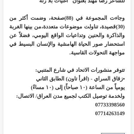
للشاعر رضا مهند بعنوان "أغنيات بلا رئة"
وجاءت المجموعة في (88)صفحة، وضمت أكثر من
(30)قصيدة، تناولت موضوعات متعددة،من بينها الغربة
والذاكرة والحنين وتداعيات الواقع اليومي، فضلاً عن
استحضار صور الحياة الهامشية والإنسان البسيط في
مواجهة التحولات القاسية.
تتوفر منشورات الاتحاد في شارع المتنبي:
•زقاق السراي - (اقرأ تاون) الطابق الثاني
يومياً من الساعة (١٠ صباحاً) إلى (١٠ مساءً)
ولخدمة توصيل الكتب لجميع مدن العراق/ الاتصال:
07733398560
07714263149