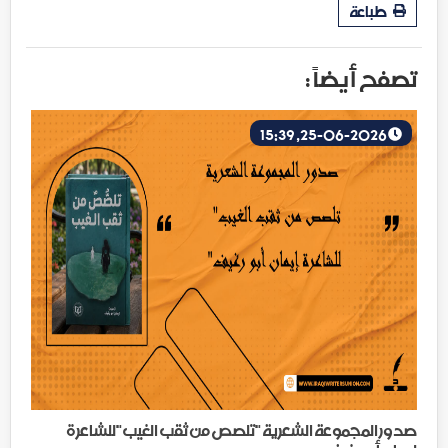
طباعة
تصفح أيضاً :
25-06-2026, 15:39
صدور المجموعة الشعرية "تلصص من ثقب الغيب"للشاعرة