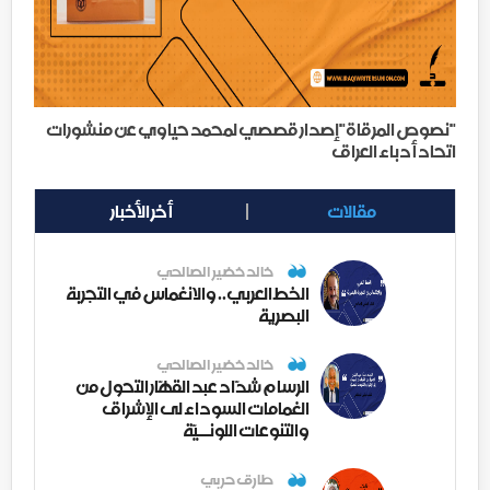
"نصوص المرقاة"إصدار قصصي لمحمد حياوي عن منشورات
اتحاد أدباء العراق
مقالات
أخر الأخبار
خالد خضير الصالحي
الخط العربي.. والانغماس في التجربة
البصرية
خالد خضير الصالحي
الرسام شدّاد عبد القهّار التحول من
الغمامات السوداء لى الإشراق
والتنوعات اللونــيّة
طارق حربي